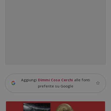
Google Privacy Policy
CookieScriptConsent
CookieScript
s
www.dimmicosacerchi.it
Aggiungi
Dimmi Cosa Cerchi
alle fonti
preferite su Google