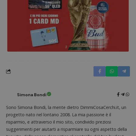
Nome
Provider
/
Dominio
Scadenza
Descri
_pk_id.1.938b
www.dimmicosacerchi.it
1 anno
Questo
Provider
/
Nome
Scadenza
Descrizione
cookie
Dominio
associa
piatta
test_cookie
14 minuti
Questo
Google LLC
analisi
57
cookie è
.doubleclick.net
open s
secondi
impostato
Piwik.
da
utilizz
DoubleClick
aiutare
(che è di
proprie
proprietà di
siti We
Google) per
monito
determinare
compo
Simona Bondi
se il browser
dei vis
del
misura
visitatore
prestaz
Sono Simona Bondi, la mente dietro DimmiCosaCerchi.it, un
del sito web
sito. È
supporta i
progetto nato nel lontano 2008. La mia passione è il
di tipo
cookie.
in cui i
risparmio, e attraverso il mio sito, condivido preziosi
_pk_id 
da una
suggerimenti per aiutarti a risparmiare su ogni aspetto della
serie 
e lette