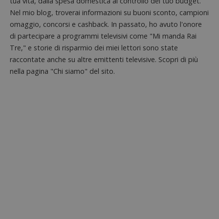
tua vita, dalla spesa domestica al controllo del tuo budget.
ritiene
Nel mio blog, troverai informazioni su buoni sconto, campioni
codice
riferi
omaggio, concorsi e cashback. In passato, ho avuto l'onore
il dom
imposta
di partecipare a programmi televisivi come "Mi manda Rai
cookie
Tre," e storie di risparmio dei miei lettori sono state
_pk_ses.1.938b
www.dimmicosacerchi.it
29 minuti
Questo
raccontate anche su altre emittenti televisive. Scopri di più
58
cookie
secondi
associa
nella pagina "Chi siamo" del sito.
piatta
analisi
open s
Piwik.
utilizz
aiutare
proprie
siti We
monito
compo
dei vis
misura
prestaz
sito. È
di tipo
in cui i
_pk_se
seguit
breve s
numeri
lettere
ritiene