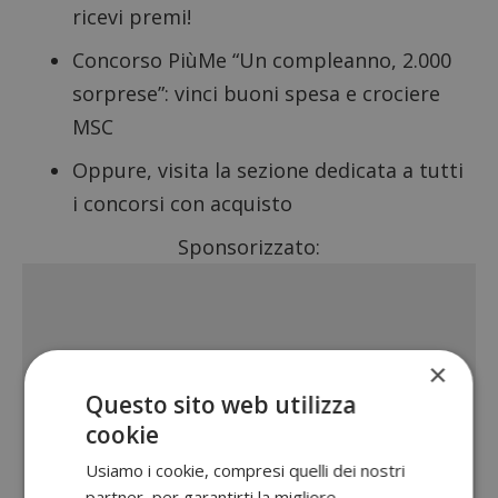
ricevi premi!
Concorso PiùMe
“Un compleanno, 2.000
sorprese”: vinci buoni spesa e crociere
MSC
Oppure, visita la sezione dedicata a tutti
i
concorsi con acquisto
Sponsorizzato:
×
Questo sito web utilizza
cookie
Usiamo i cookie, compresi quelli dei nostri
partner, per garantirti la migliore