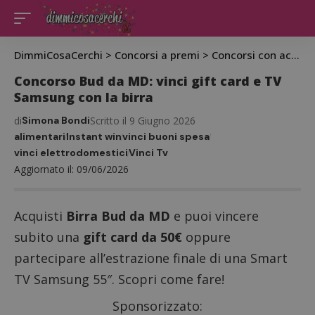
DimmiCosaCerchi
>
Concorsi a premi
>
Concorsi con acquisto
Concorso Bud da MD: vinci gift card e TV
Samsung con la birra
di
Simona Bondi
Scritto il 9 Giugno 2026
alimentari
Instant win
vinci buoni spesa
vinci elettrodomestici
Vinci Tv
Aggiornato il: 09/06/2026
Acquisti
Birra Bud da MD
e puoi vincere
subito una
gift card da 50€
oppure
partecipare all’estrazione finale di una Smart
TV Samsung 55″. Scopri come fare!
Sponsorizzato: