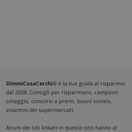
codice
riferi
il dom
imposta
cookie
FCCDCF
.dimmicosacerchi.it
1 anno
Questo
viene u
per l'an
intern
dall'o
del sito
__eoi
.dimmicosacerchi.it
5 mesi 4
Questo
settimane
viene u
per reg
l'impe
dell'ut
l'inter
DimmiCosaCerchi®
è la tua guida al risparmio
con il 
contri
dal 2008. Consigli per risparmiare, campioni
miglio
l'espe
dell'ut
omaggio, concorsi a premi, buoni sconto,
analizz
prestaz
volantini dei supermercati.
sito.
Alcuni dei siti linkati in questo sito hanno al