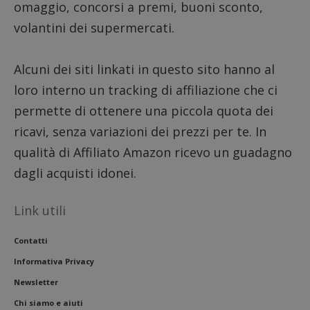
del sito
omaggio, concorsi a premi, buoni sconto,
__eoi
.dimmicosacerchi.it
5 mesi 4
Questo
volantini dei supermercati.
settimane
viene u
per reg
l'impe
dell'ut
Alcuni dei siti linkati in questo sito hanno al
l'inter
con il 
loro interno un tracking di affiliazione che ci
contri
miglio
permette di ottenere una piccola quota dei
l'espe
dell'ut
analizz
ricavi, senza variazioni dei prezzi per te. In
prestaz
sito.
qualità di Affiliato Amazon ricevo un guadagno
dagli acquisti idonei.
Link utili
Contatti
Informativa Privacy
Newsletter
Chi siamo e aiuti