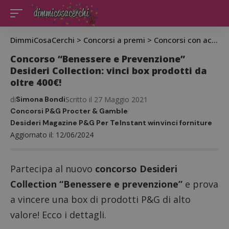
DimmiCosaCerchi
>
Concorsi a premi
>
Concorsi con acquisto
Concorso “Benessere e Prevenzione”
Desideri Collection: vinci box prodotti da
oltre 400€!
di
Simona Bondi
Scritto il 27 Maggio 2021
Concorsi P&G Procter & Gamble
Desideri Magazine P&G Per Te
Instant win
vinci forniture
Aggiornato il: 12/06/2024
Partecipa al nuovo
concorso
Desideri
Collection
“Benessere e prevenzione”
e prova
a vincere una box di prodotti P&G di alto
valore! Ecco i dettagli.