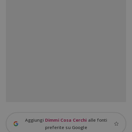
ApplicationGatewayAffinityCORS
diae.emailsp.com
S
Google Privacy Policy
Aggiungi
Dimmi Cosa Cerchi
alle fonti
preferite su Google