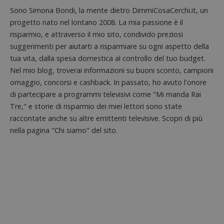
piatta
Sono Simona Bondi, la mente dietro DimmiCosaCerchi.it, un
test_cookie
14 minuti
Questo
Google LLC
analisi
57
cookie è
.doubleclick.net
open s
progetto nato nel lontano 2008. La mia passione è il
secondi
impostato
Piwik.
da
risparmio, e attraverso il mio sito, condivido preziosi
utilizz
DoubleClick
aiutare
(che è di
suggerimenti per aiutarti a risparmiare su ogni aspetto della
proprie
proprietà di
siti We
tua vita, dalla spesa domestica al controllo del tuo budget.
Google) per
monito
determinare
Nel mio blog, troverai informazioni su buoni sconto, campioni
compo
se il browser
dei vis
del
omaggio, concorsi e cashback. In passato, ho avuto l'onore
misura
visitatore
prestaz
di partecipare a programmi televisivi come "Mi manda Rai
del sito web
sito. È
supporta i
di tipo
Tre," e storie di risparmio dei miei lettori sono state
cookie.
in cui i
raccontate anche su altre emittenti televisive. Scopri di più
_pk_id 
da una
nella pagina "Chi siamo" del sito.
serie 
e lette
ritiene
codice
riferi
il dom
imposta
cookie
_pk_ses.1.938b
www.dimmicosacerchi.it
29 minuti
Questo
58
cookie
secondi
associa
piatta