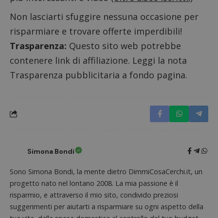
proprie
siti We
Non lasciarti sfuggire nessuna occasione per
monito
compo
risparmiare e trovare offerte imperdibili!
dei vis
misura
Trasparenza:
Questo sito web potrebbe
prestaz
sito. È
contenere link di affiliazione. Leggi la nota
di tipo
in cui i
Trasparenza pubblicitaria a fondo pagina.
_pk_se
seguit
breve s
numeri
lettere
ritiene
codice
riferi
il dom
imposta
cookie
Simona Bondi
FCCDCF
.dimmicosacerchi.it
1 anno
Questo
viene u
per l'an
Sono Simona Bondi, la mente dietro DimmiCosaCerchi.it, un
intern
progetto nato nel lontano 2008. La mia passione è il
dall'o
del sito
risparmio, e attraverso il mio sito, condivido preziosi
__eoi
.dimmicosacerchi.it
5 mesi 4
Questo
suggerimenti per aiutarti a risparmiare su ogni aspetto della
settimane
viene u