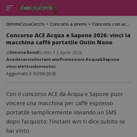
DimmiCosaCerchi
>
Concorsi a premi
>
Concorsi con acquisto
Concorso ACE Acqua e Sapone 2026: vinci la
macchina caffè portatile Outin Nano
di
Simona Bondi
Scritto il 3 Aprile 2026
Ace
detersivi
Instant win
Promozioni Acqua&Sapone
vinci elettrodomestici
Aggiornato il: 02/06/2026
Con il concorso ACE da Acqua e Sapone puoi
vincere una macchina per caffè espresso
portatile semplicemente inviando un SMS
dopo l’acquisto: l’instant win ti dice subito se
hai vinto.