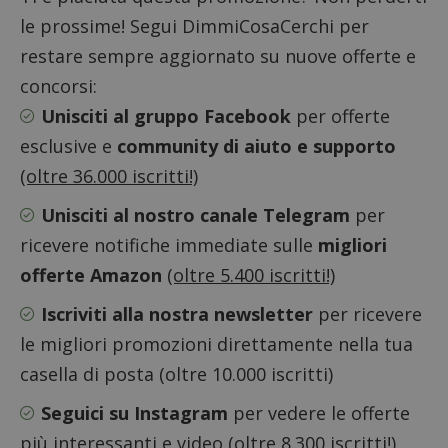
da
utilizz
DoubleClick
le prossime! Segui DimmiCosaCerchi per
aiutare
(che è di
proprie
proprietà di
restare sempre aggiornato su nuove offerte e
siti We
Google) per
monito
determinare
concorsi:
compo
se il browser
dei vis
del
misura
Unisciti al gruppo Facebook
per offerte
visitatore
prestaz
del sito web
sito. È
esclusive e
community di aiuto e supporto
supporta i
di tipo
cookie.
in cui i
(oltre 36.000 iscritti!)
_pk_id 
da una
serie 
Unisciti al nostro canale Telegram
per
e lette
ritiene
ricevere notifiche immediate sulle
migliori
codice
riferi
offerte Amazon
(oltre 5.400 iscritti!)
il dom
imposta
cookie
Iscriviti alla nostra newsletter
per ricevere
_pk_ses.1.938b
www.dimmicosacerchi.it
29 minuti
Questo
le migliori promozioni direttamente nella tua
58
cookie
secondi
associa
casella di posta (oltre 10.000 iscritti)
piatta
analisi
open s
Seguici su Instagram
per vedere le offerte
Piwik.
utilizz
più interessanti e video
(oltre 8.300 iscritti!)
aiutare