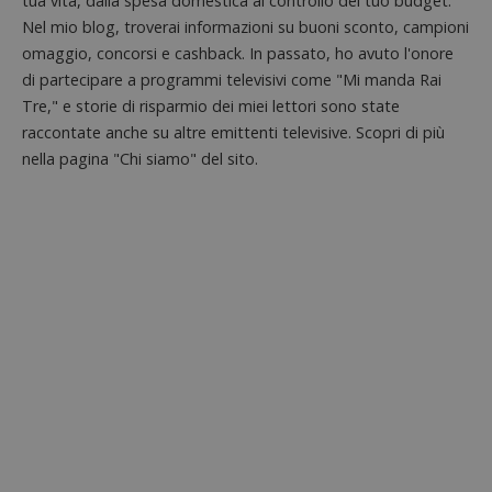
tua vita, dalla spesa domestica al controllo del tuo budget.
per reg
l'impe
Nel mio blog, troverai informazioni su buoni sconto, campioni
dell'ut
l'inter
omaggio, concorsi e cashback. In passato, ho avuto l'onore
con il 
di partecipare a programmi televisivi come "Mi manda Rai
contri
miglio
Tre," e storie di risparmio dei miei lettori sono state
l'espe
dell'ut
raccontate anche su altre emittenti televisive. Scopri di più
analizz
prestaz
nella pagina "Chi siamo" del sito.
sito.