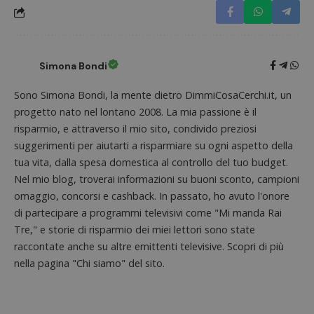
misura
visitatore
prestaz
del sito web
sito. È
supporta i
di tipo
cookie.
in cui i
_pk_id 
da una
Simona Bondi
serie 
e lette
ritiene
Sono Simona Bondi, la mente dietro DimmiCosaCerchi.it, un
codice
riferi
progetto nato nel lontano 2008. La mia passione è il
il dom
risparmio, e attraverso il mio sito, condivido preziosi
imposta
cookie
suggerimenti per aiutarti a risparmiare su ogni aspetto della
_pk_ses.1.938b
www.dimmicosacerchi.it
29 minuti
Questo
tua vita, dalla spesa domestica al controllo del tuo budget.
58
cookie
Nel mio blog, troverai informazioni su buoni sconto, campioni
secondi
associa
piatta
omaggio, concorsi e cashback. In passato, ho avuto l'onore
analisi
open s
di partecipare a programmi televisivi come "Mi manda Rai
Piwik.
utilizz
Tre," e storie di risparmio dei miei lettori sono state
aiutare
raccontate anche su altre emittenti televisive. Scopri di più
proprie
siti We
nella pagina "Chi siamo" del sito.
monito
compo
dei vis
misura
prestaz