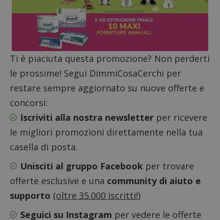
Ti è piaciuta questa promozione? Non perderti
le prossime! Segui DimmiCosaCerchi per
restare sempre aggiornato su nuove offerte e
concorsi:
Google Privacy Policy
Iscriviti alla nostra newsletter
per ricevere
le migliori promozioni direttamente nella tua
casella di posta.
CookieScriptConsent
CookieScript
Unisciti al gruppo Facebook
per trovare
s
www.dimmicosacerchi.it
offerte esclusive e una
community di aiuto e
supporto
(oltre 35.000 iscritti!)
Seguici su Instagram
per vedere le offerte