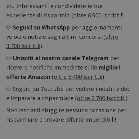
più interessanti e condividere le tue
esperienze di risparmio
(oltre 6.900 iscritti!)
Seguici su WhatsApp
per aggiornamenti
veloci e notizie sugli ultimi concorsi
(oltre
3.700 iscritti!)
Unisciti al nostro canale Telegram
per
ricevere notifiche immediate sulle
migliori
Nome
Provider
/
Dominio
Scadenza
Descri
offerte Amazon
(oltre 5.400 iscritti!)
_pk_id.1.938b
www.dimmicosacerchi.it
1 anno
Questo
Provider
/
Nome
Scadenza
Descrizione
cookie
Dominio
associa
Seguici su Youtube
per vedere i nostri video
piatta
test_cookie
14 minuti
Questo
Google LLC
analisi
e imparare a risparmiare
(oltre 2.700 iscritti!)
57
cookie è
.doubleclick.net
open s
secondi
impostato
Piwik.
da
Non lasciarti sfuggire nessuna occasione per
utilizz
DoubleClick
aiutare
(che è di
proprie
risparmiare e trovare offerte imperdibili!
proprietà di
siti We
Google) per
monito
determinare
compo
se il browser
dei vis
del