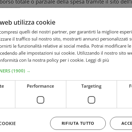
borso totale o parziale della spesa tramite il sito dell’
odotti e punti vendita specifici indicati nell’articolo
web utilizza cookie
Provami gratis
Soddisfatti o rimborsati
ompresi quelli dei nostri partner, per garantirti la migliore esper
zzare il traffico sul nostro sito, mostrarti annunci personalizzati su
fornirti le funzionalità relative ai social media. Potrai modificare l
dendo alle impostazioni sui cookie. Utilizzando il nostro sito w
smon
conformità con la nostra policy per i cookie.
Leggi di più
i Plasmon
TNERS
(1900) →
ti o
te
Performance
Targeting
F
COOKIE
RIFIUTA TUTTO
ACC
145
146
147