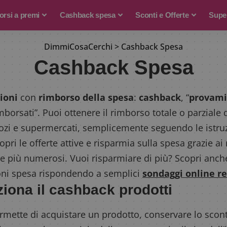
rsi a premi
Cashback spesa
Sconti e Offerte
Supe
DimmiCosaCerchi
>
Cashback Spesa
Cashback Spesa
ioni
con
rimborso della spesa
:
cashback
, “
provami
imborsati”. Puoi ottenere il rimborso totale o parziale 
ozi e supermercati, semplicemente seguendo le istruz
opri le offerte attive e risparmia sulla spesa grazie ai
 più numerosi. Vuoi risparmiare di più? Scopri anc
ni spesa rispondendo a semplici
sondaggi online re
iona il cashback prodotti
ermette di acquistare un prodotto, conservare lo scon