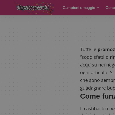
Campioni omaggio
Conco
Tutte le
promoz
“soddisfatti o r
acquisti nei neg
ogni articolo. Sc
che sono sempre
guadagnare buo
Come funz
Il cashback ti p