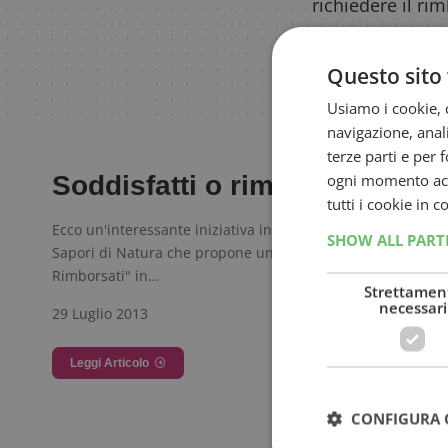
richiedere il rim
promozione ha pr
Questo sito 
Usiamo i cookie, c
navigazione, anali
terze parti e per 
ogni momento acce
Soddisfatti o rimborsati Pla
tutti i cookie in 
Ecco un'interessante iniziativa indetta dagli omogeneizzat
SHOW ALL PAR
Sapori di Natura che propone una meccanica di " Soddisfat
Rimborsati" in…
Strettamen
necessari
29 Luglio 2013
Leggi Articolo
CONFIGURA 
1
2
…