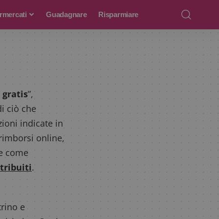
rmercati
Guadagnare
Risparmiare
 gratis
”,
di ciò che
ioni indicate in
 rimborsi online,
he come
tribuiti
.
trino e