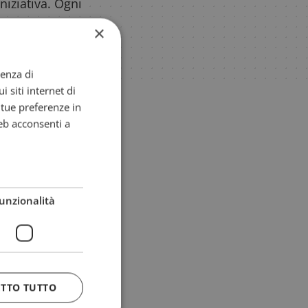
iniziativa. Ogni
 dedicato.
×
ienza di
i siti internet di
e tue preferenze in
eb acconsenti a
unzionalità
ETTO TUTTO