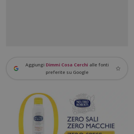
Aggiungi
Dimmi Cosa Cerchi
alle fonti
preferite su Google
Google Privacy Policy
CookieScriptConsent
CookieScript
s
www.dimmicosacerchi.it