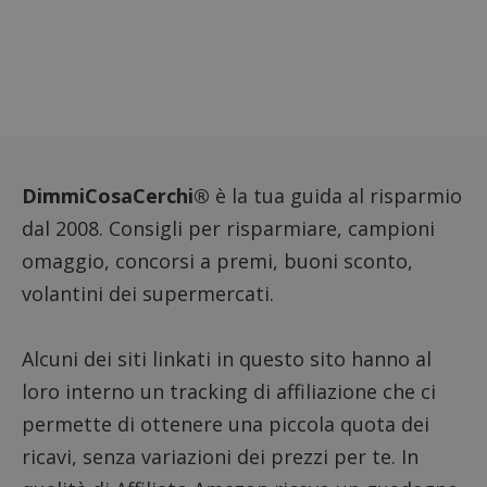
compo
dei vis
misura
prestaz
sito. È
di tipo
in cui i
_pk_se
seguit
breve s
numeri
lettere
ritiene
DimmiCosaCerchi®
è la tua guida al risparmio
codice
riferi
dal 2008. Consigli per risparmiare, campioni
il dom
imposta
omaggio, concorsi a premi, buoni sconto,
cookie
volantini dei supermercati.
FCCDCF
.dimmicosacerchi.it
1 anno
Questo
viene u
per l'an
intern
Alcuni dei siti linkati in questo sito hanno al
dall'o
del sito
loro interno un tracking di affiliazione che ci
__eoi
.dimmicosacerchi.it
5 mesi 4
Questo
settimane
viene u
permette di ottenere una piccola quota dei
per reg
l'impe
ricavi, senza variazioni dei prezzi per te. In
dell'ut
l'inter