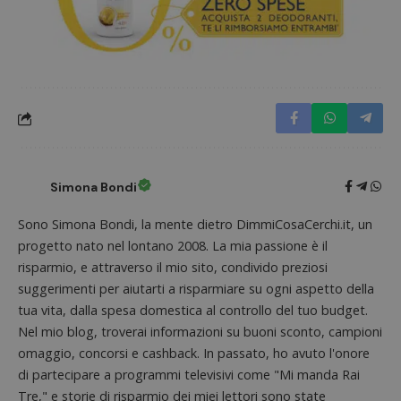
Simona Bondi
Sono Simona Bondi, la mente dietro DimmiCosaCerchi.it, un
progetto nato nel lontano 2008. La mia passione è il
Nome
Provider
/
Dominio
Scadenza
Descri
risparmio, e attraverso il mio sito, condivido preziosi
_pk_id.1.938b
www.dimmicosacerchi.it
1 anno
Questo
Provider
/
suggerimenti per aiutarti a risparmiare su ogni aspetto della
Nome
Scadenza
Descrizione
cookie
Dominio
associa
tua vita, dalla spesa domestica al controllo del tuo budget.
piatta
test_cookie
14 minuti
Questo
Google LLC
analisi
Nel mio blog, troverai informazioni su buoni sconto, campioni
57
cookie è
.doubleclick.net
open s
secondi
impostato
omaggio, concorsi e cashback. In passato, ho avuto l'onore
Piwik.
da
utilizz
DoubleClick
di partecipare a programmi televisivi come "Mi manda Rai
aiutare
(che è di
proprie
Tre," e storie di risparmio dei miei lettori sono state
proprietà di