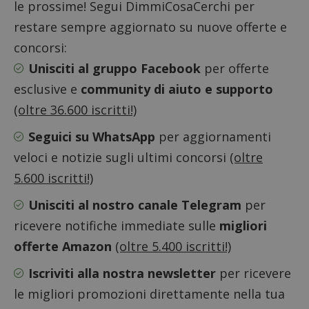
le prossime! Segui DimmiCosaCerchi per
s
www.dimmicosacerchi.it
restare sempre aggiornato su nuove offerte e
concorsi:
Unisciti al gruppo Facebook
per offerte
esclusive e
community di aiuto e supporto
(oltre 36.600 iscritti!)
Seguici su WhatsApp
per aggiornamenti
veloci e notizie sugli ultimi concorsi
(oltre
5.600 iscritti!)
Unisciti al nostro canale Telegram
per
ricevere notifiche immediate sulle
migliori
Nome
Provider
/
Dominio
Scadenza
Descri
offerte Amazon
(oltre 5.400 iscritti!)
_pk_id.1.938b
www.dimmicosacerchi.it
1 anno
Questo
Provider
/
Nome
Scadenza
Descrizione
cookie
Iscriviti alla nostra newsletter
per ricevere
Dominio
associa
piatta
test_cookie
14 minuti
Questo
le migliori promozioni direttamente nella tua
Google LLC
analisi
57
cookie è
.doubleclick.net
open s