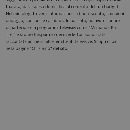
aiutare
tua vita, dalla spesa domestica al controllo del tuo budget.
proprie
siti We
Nel mio blog, troverai informazioni su buoni sconto, campioni
monito
compo
omaggio, concorsi e cashback. In passato, ho avuto l'onore
dei vis
di partecipare a programmi televisivi come "Mi manda Rai
misura
prestaz
Tre," e storie di risparmio dei miei lettori sono state
sito. È
di tipo
raccontate anche su altre emittenti televisive. Scopri di più
in cui i
_pk_se
nella pagina "Chi siamo" del sito.
seguit
breve s
numeri
lettere
ritiene
codice
riferi
il dom
imposta
cookie
FCCDCF
.dimmicosacerchi.it
1 anno
Questo
viene u
per l'an
intern
dall'o
del sito
__eoi
.dimmicosacerchi.it
5 mesi 4
Questo
settimane
viene u