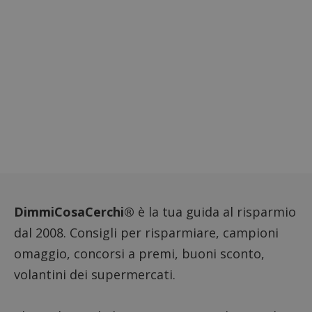
per reg
l'impe
dell'ut
l'inter
con il 
contri
miglio
l'espe
dell'ut
analizz
prestaz
sito.
DimmiCosaCerchi®
è la tua guida al risparmio
dal 2008. Consigli per risparmiare, campioni
omaggio, concorsi a premi, buoni sconto,
volantini dei supermercati.