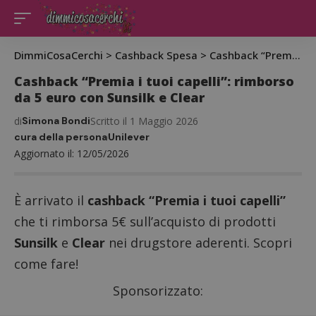
DimmiCosaCerchi
>
Cashback Spesa
>
Cashback “Premia i tuoi capelli”: rimborso da 5 euro con Sunsilk e Clear
Cashback “Premia i tuoi capelli”: rimborso
da 5 euro con Sunsilk e Clear
di
Simona Bondi
Scritto il 1 Maggio 2026
cura della persona
Unilever
Aggiornato il: 12/05/2026
È arrivato il
cashback “Premia i tuoi capelli”
che ti rimborsa 5€ sull’acquisto di prodotti
Sunsilk
e
Clear
nei drugstore aderenti. Scopri
come fare!
Sponsorizzato: