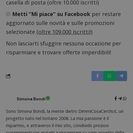
secondi
impostato
casella di posta (oltre 10.000 iscritti)
Piwik.
da
utilizz
DoubleClick
aiutare
Metti “Mi piace” su Facebook
per restare
(che è di
proprie
proprietà di
siti We
Google) per
aggiornato sulle novità e sulle promozioni
monito
determinare
compo
se il browser
selezionate
(oltre 109.000 iscritti!)
dei vis
del
misura
visitatore
prestaz
del sito web
Non lasciarti sfuggire nessuna occasione per
sito. È
supporta i
di tipo
cookie.
risparmiare e trovare offerte imperdibili!
in cui i
_pk_id 
da una
serie 
e lette
ritiene
codice
riferi
il dom
imposta
cookie
Simona Bondi
_pk_ses.1.938b
www.dimmicosacerchi.it
29 minuti
Questo
58
cookie
Sono Simona Bondi, la mente dietro DimmiCosaCerchi.it, un
secondi
associa
piatta
progetto nato nel lontano 2008. La mia passione è il
analisi
open s
risparmio, e attraverso il mio sito, condivido preziosi
Piwik.
utilizz
suggerimenti per aiutarti a risparmiare su ogni aspetto della