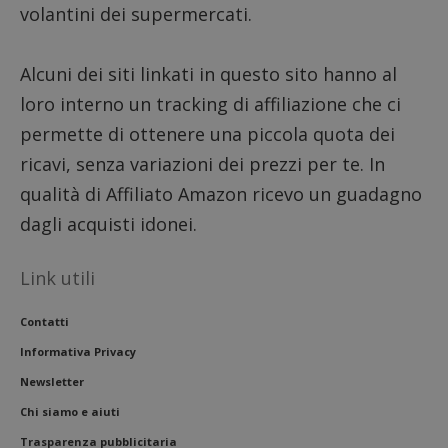
piatta
test_cookie
14 minuti
Questo
Google LLC
volantini dei supermercati.
analisi
57
cookie è
.doubleclick.net
open s
secondi
impostato
Piwik.
da
utilizz
DoubleClick
Alcuni dei siti linkati in questo sito hanno al
aiutare
(che è di
proprie
proprietà di
siti We
loro interno un tracking di affiliazione che ci
Google) per
monito
determinare
compo
permette di ottenere una piccola quota dei
se il browser
dei vis
del
misura
ricavi, senza variazioni dei prezzi per te. In
visitatore
prestaz
del sito web
sito. È
supporta i
qualità di Affiliato Amazon ricevo un guadagno
di tipo
cookie.
in cui i
dagli acquisti idonei.
_pk_id 
da una
serie 
e lette
Link utili
ritiene
codice
riferi
Contatti
il dom
imposta
cookie
Informativa Privacy
_pk_ses.1.938b
www.dimmicosacerchi.it
29 minuti
Questo
Newsletter
58
cookie
secondi
associa
Chi siamo e aiuti
piatta
analisi
Trasparenza pubblicitaria