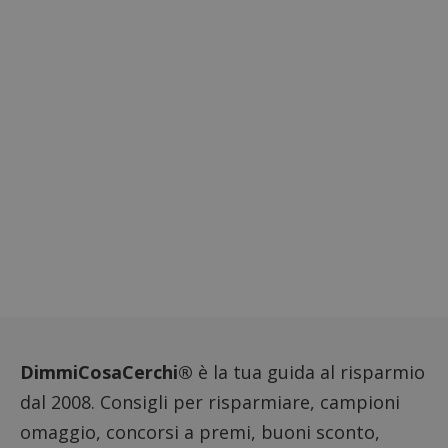
CookieScriptConsent
CookieScript
s
www.dimmicosacerchi.it
DimmiCosaCerchi®
è la tua guida al risparmio
Nome
Provider
/
Dominio
Scadenza
Descri
dal 2008. Consigli per risparmiare, campioni
_pk_id.1.938b
www.dimmicosacerchi.it
1 anno
Questo
Provider
/
Nome
Scadenza
Descrizione
cookie
Dominio
omaggio, concorsi a premi, buoni sconto,
associa