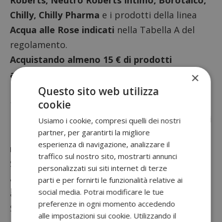
Roberts, Neutro Roberts Intimo, Borotalco,
Chilly, Chilly Pharma
e i prodotti della linea
Acqua alle Rose indicati
nella Tabella A del
regolamento.
Acquistando almeno 15 € di prodotti
aderenti,
al netto di eventuali sconti e
×
promozioni e includendo nell’acquisto
almeno
Questo sito web utilizza
cookie
1 prodotto Acqua alle Rose
a scelta tra quelli
indicati nella Tabella A del regolamento, potrai
Usiamo i cookie, compresi quelli dei nostri
partner, per garantirti la migliore
richiedere il rimborso
fino all’ammontare
esperienza di navigazione, analizzare il
massimo di 15€
.
traffico sul nostro sito, mostrarti annunci
Se
per esempio
acquisterai 16€ di prodotti
personalizzati sui siti internet di terze
aderenti, riceverai 15€ di rimborso. Se ne
parti e per fornirti le funzionalità relative ai
social media. Potrai modificare le tue
acquisterai 14€, non avrai diritto al rimborso.
preferenze in ogni momento accedendo
Scontrino alla mano, collegati al
sito dedicato
alle impostazioni sui cookie. Utilizzando il