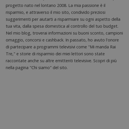
ApplicationGatewayAffinityCORS
diae.emailsp.com
S
progetto nato nel lontano 2008. La mia passione è il
risparmio, e attraverso il mio sito, condivido preziosi
suggerimenti per aiutarti a risparmiare su ogni aspetto della
tua vita, dalla spesa domestica al controllo del tuo budget.
Nel mio blog, troverai informazioni su buoni sconto, campioni
omaggio, concorsi e cashback. In passato, ho avuto l'onore
di partecipare a programmi televisivi come "Mi manda Rai
Tre," e storie di risparmio dei miei lettori sono state
raccontate anche su altre emittenti televisive. Scopri di più
nella pagina "Chi siamo" del sito.
Google Privacy Policy