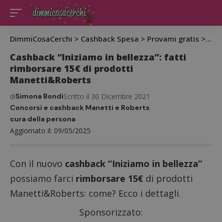
DimmiCosaCerchi
>
Cashback Spesa
>
Provami gratis
>
Cash
Cashback “Iniziamo in bellezza”: fatti
rimborsare 15€ di prodotti
Manetti&Roberts
di
Simona Bondi
Scritto il 30 Dicembre 2021
Concorsi e cashback Manetti e Roberts
cura della persona
Aggiornato il: 09/05/2025
Con il nuovo
cashback “Iniziamo in bellezza”
possiamo farci
rimborsare 15€
di prodotti
Manetti&Roberts: come? Ecco i dettagli.
Sponsorizzato: