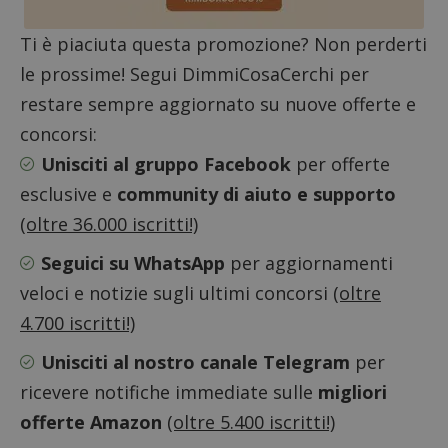
in cui i
_pk_se
seguit
Ti è piaciuta questa promozione? Non perderti
breve s
numeri
le prossime! Segui DimmiCosaCerchi per
lettere
ritiene
restare sempre aggiornato su nuove offerte e
codice
riferi
il dom
concorsi:
imposta
cookie
Unisciti al gruppo Facebook
per offerte
FCCDCF
.dimmicosacerchi.it
1 anno
Questo
esclusive e
community di aiuto e supporto
viene u
per l'an
(oltre 36.000 iscritti!)
intern
dall'o
del sito
Seguici su WhatsApp
per aggiornamenti
__eoi
.dimmicosacerchi.it
5 mesi 4
Questo
veloci e notizie sugli ultimi concorsi
(oltre
settimane
viene u
per reg
4.700 iscritti!)
l'impe
dell'ut
l'inter
Unisciti al nostro canale Telegram
per
con il 
contri
ricevere notifiche immediate sulle
migliori
miglio
l'espe
offerte Amazon
(oltre 5.400 iscritti!)
dell'ut
analizz