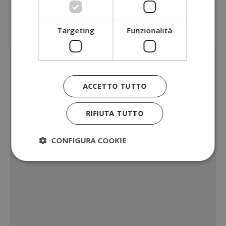
Oppure visita la sezione dedicata a tutti i
cashback
e
provami gratis
Targeting
Funzionalità
Sponsorizzato:
ACCETTO TUTTO
RIFIUTA TUTTO
CONFIGURA COOKIE
Strettamente necessari
Performance
Targeting
Funzionalità
I cookie strettamente necessari consentono le
funzionalità principali del sito web come l'accesso