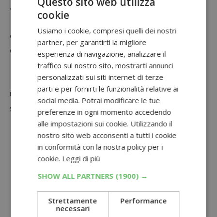
Questo sito web utilizza
.it
indicando nome, cognome e codice pratica.
cookie
Per maggiori dettagli, come sempre, ti invito a
Usiamo i cookie, compresi quelli dei nostri
consultare il
regolamento completo
del
partner, per garantirti la migliore
cashback “Acquista una crema Revitalift, ti
esperienza di navigazione, analizzare il
rimborsiamo il 100%”.
traffico sul nostro sito, mostrarti annunci
personalizzati sui siti internet di terze
Hai trovato utile questo articolo? Dai
parti e per fornirti le funzionalità relative ai
un’occhiata ad
altri cashback
simili che ho
social media. Potrai modificare le tue
segnalato:
preferenze in ogni momento accedendo
Cashback Tripacchi Spuma di
alle impostazioni sui cookie. Utilizzando il
nostro sito web acconsenti a tutti i cookie
Sciampagna
: 4€ di rimborso fisso!
in conformità con la nostra policy per i
Provami gratis Brodo Star
: 1 litro di
cookie.
Leggi di più
brodo rimborsato
SHOW ALL PARTNERS
(1900) →
CashBack NIVEASUN viso x Superdrug
Strettamente
Performance
2026
necessari