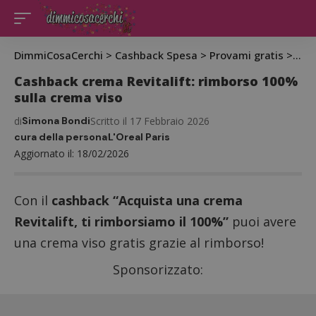
DimmiCosaCerchi
>
Cashback Spesa
>
Provami gratis
>
Cas
Cashback crema Revitalift: rimborso 100%
sulla crema viso
di
Simona Bondi
Scritto il 17 Febbraio 2026
cura della persona
L'Oreal Paris
Aggiornato il: 18/02/2026
Con il
cashback “Acquista una crema
Revitalift, ti rimborsiamo il 100%”
puoi avere
una crema viso gratis grazie al rimborso!
Sponsorizzato: