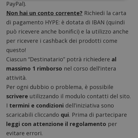
PayPal).
Strettamente necessari
Performance
Non hai un conto corrente?
Richiedi la carta
Targeting
Funzionalità
di pagamento HYPE
: è dotata di IBAN (quindi
può ricevere anche bonifici) e la utilizzo anche
I cookie strettamente necessari consentono le
funzionalità principali del sito web come l'accesso
per ricevere i cashback dei prodotti come
dell'utente e la gestione dell'account. Il sito web
non può essere utilizzato correttamente senza i
questo!
cookie strettamente necessari.
Ciascun “Destinatario” potrà richiedere
al
Nome
Provider
/
Dominio
S
massimo 1 rimborso
nel corso dell’intera
_GRECAPTCHA
Google LLC
s
www.google.com
attività.
Per ogni dubbio o problema, è possibile
scrivere
utilizzando il modulo contatti del sito.
I
termini e condizioni
dell’iniziativa sono
scaricabili cliccando
qui
. Prima di partecipare
leggi con attenzione il regolamento
per
ApplicationGatewayAffinityCORS
diae.emailsp.com
S
evitare errori.