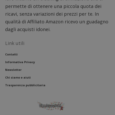
proprie
siti We
permette di ottenere una piccola quota dei
monito
compo
ricavi, senza variazioni dei prezzi per te. In
dei vis
misura
qualità di Affiliato Amazon ricevo un guadagno
prestaz
sito. È
dagli acquisti idonei.
di tipo
in cui i
_pk_se
seguit
Link utili
breve s
numeri
lettere
Contatti
ritiene
codice
riferi
Informativa Privacy
il dom
imposta
Newsletter
cookie
Chi siamo e aiuti
FCCDCF
.dimmicosacerchi.it
1 anno
Questo
viene u
Trasparenza pubblicitaria
per l'an
intern
dall'o
del sito
__eoi
.dimmicosacerchi.it
5 mesi 4
Questo
settimane
viene u
per reg