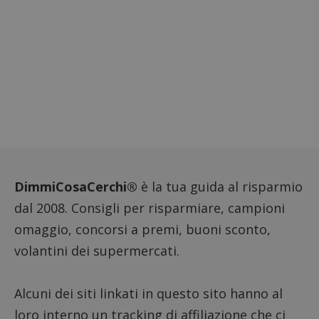
utilizz
DoubleClick
aiutare
(che è di
proprie
proprietà di
siti We
Google) per
monito
determinare
compo
se il browser
dei vis
del
misura
visitatore
prestaz
del sito web
sito. È
supporta i
di tipo
cookie.
in cui i
_pk_id 
da una
serie 
e lette
ritiene
codice
riferi
DimmiCosaCerchi®
è la tua guida al risparmio
il dom
imposta
dal 2008. Consigli per risparmiare, campioni
cookie
omaggio, concorsi a premi, buoni sconto,
_pk_ses.1.938b
www.dimmicosacerchi.it
29 minuti
Questo
58
cookie
volantini dei supermercati.
secondi
associa
piatta
analisi
open s
Alcuni dei siti linkati in questo sito hanno al
Piwik.
utilizz
aiutare
loro interno un tracking di affiliazione che ci