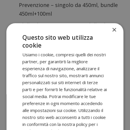
Prevenzione – singolo da 450ml, bundle
450ml+100ml
Chilly Pharma: Detergente Chilly Pharma
×
PH 5 250ml
Questo sito web utilizza
cookie
Chilly Pharma: Detergente Chilly Pharma
PH 6.5 250ml
Usiamo i cookie, compresi quelli dei nostri
partner, per garantirti la migliore
Chilly Pharma: Detergente Chilly Pharma
esperienza di navigazione, analizzare il
PH 3.5 250ml
traffico sul nostro sito, mostrarti annunci
personalizzati sui siti internet di terze
Prodotti coinvolti:
parti e per fornirti le funzionalità relative ai
Chilly: Salviettine Fresco
social media. Potrai modificare le tue
preferenze in ogni momento accedendo
Chilly: Salviettine Delicato
alle impostazioni sui cookie. Utilizzando il
Chilly: Salviettine Antibatterico
nostro sito web acconsenti a tutti i cookie
in conformità con la nostra policy per i
Chilly: Salviettine PH 3,5