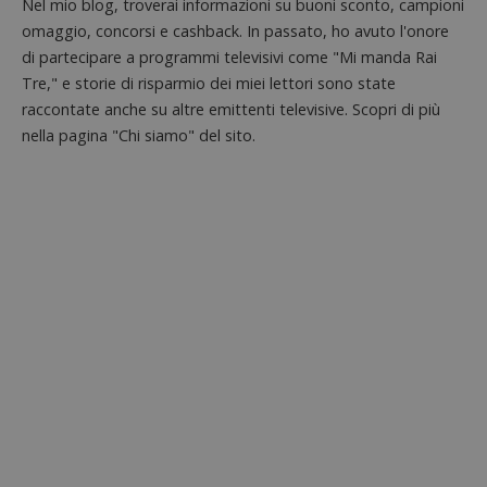
Nel mio blog, troverai informazioni su buoni sconto, campioni
omaggio, concorsi e cashback. In passato, ho avuto l'onore
di partecipare a programmi televisivi come "Mi manda Rai
Tre," e storie di risparmio dei miei lettori sono state
raccontate anche su altre emittenti televisive. Scopri di più
nella pagina "Chi siamo" del sito.
Nome
Provider
/
Dominio
Scadenza
Descri
_pk_id.1.938b
www.dimmicosacerchi.it
1 anno
Questo
Provider
/
Nome
Scadenza
Descrizione
cookie
Dominio
associa
piatta
test_cookie
14 minuti
Questo
Google LLC
analisi
57
cookie è
.doubleclick.net
open s
secondi
impostato
Piwik.
da