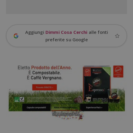
Aggiungi
Dimmi Cosa Cerchi
alle fonti
preferite su Google
Google Privacy Policy
CookieScriptConsent
CookieScript
s
www.dimmicosacerchi.it