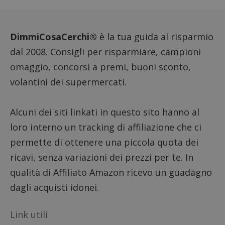
sito. È
di tipo
in cui i
_pk_se
seguit
DimmiCosaCerchi®
è la tua guida al risparmio
breve s
numeri
dal 2008. Consigli per risparmiare, campioni
lettere
ritiene
omaggio, concorsi a premi, buoni sconto,
codice
riferi
volantini dei supermercati.
il dom
imposta
cookie
FCCDCF
.dimmicosacerchi.it
1 anno
Questo
Alcuni dei siti linkati in questo sito hanno al
viene u
per l'an
loro interno un tracking di affiliazione che ci
intern
dall'o
permette di ottenere una piccola quota dei
del sito
ricavi, senza variazioni dei prezzi per te. In
__eoi
.dimmicosacerchi.it
5 mesi 4
Questo
settimane
viene u
qualità di Affiliato Amazon ricevo un guadagno
per reg
l'impe
dagli acquisti idonei.
dell'ut
l'inter
con il 
contri
Link utili
miglio
l'espe