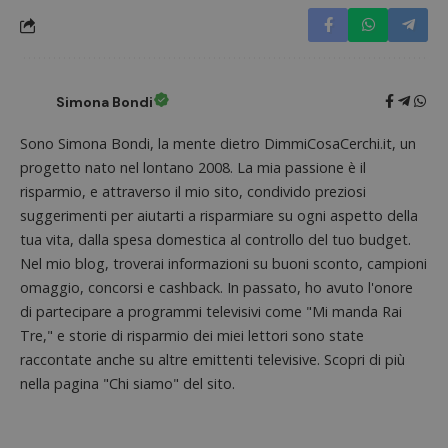
Simona Bondi
Sono Simona Bondi, la mente dietro DimmiCosaCerchi.it, un
progetto nato nel lontano 2008. La mia passione è il
risparmio, e attraverso il mio sito, condivido preziosi
suggerimenti per aiutarti a risparmiare su ogni aspetto della
Nome
Provider
/
Dominio
Scadenza
Descri
tua vita, dalla spesa domestica al controllo del tuo budget.
_pk_id.1.938b
www.dimmicosacerchi.it
1 anno
Questo
Provider
/
Nel mio blog, troverai informazioni su buoni sconto, campioni
Nome
Scadenza
Descrizione
cookie
Dominio
associa
omaggio, concorsi e cashback. In passato, ho avuto l'onore
piatta
test_cookie
14 minuti
Questo
Google LLC
di partecipare a programmi televisivi come "Mi manda Rai
analisi
57
cookie è
.doubleclick.net
open s
secondi
impostato
Tre," e storie di risparmio dei miei lettori sono state
Piwik.
da
utilizz
raccontate anche su altre emittenti televisive. Scopri di più
DoubleClick
aiutare
(che è di
nella pagina "Chi siamo" del sito.
proprie
proprietà di
siti We
Google) per
monito
determinare
compo
se il browser
dei vis
del