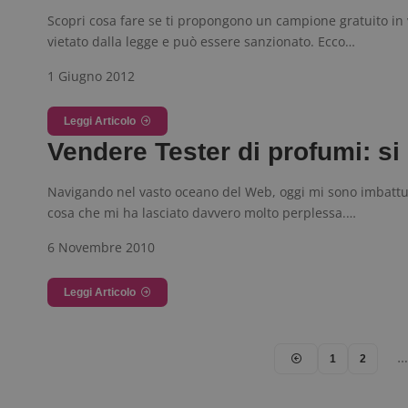
Scopri cosa fare se ti propongono un campione gratuito in 
vietato dalla legge e può essere sanzionato. Ecco…
1 Giugno 2012
CookieScriptConse
Leggi Articolo
Vendere Tester di profumi: si
Navigando nel vasto oceano del Web, oggi mi sono imbattu
cosa che mi ha lasciato davvero molto perplessa.…
Nome
P
6 Novembre 2010
Prov
Nome
_pk_id.1.938b
w
Domi
Leggi Articolo
test_cookie
Goog
.doub
1
2
…
_pk_ses.1.938b
w