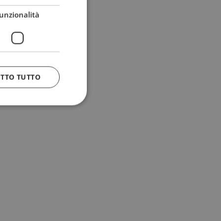
unzionalità
ETTO TUTTO
 e la gestione
n cookie
uando viene
la sua analisi dei
to in combinazione