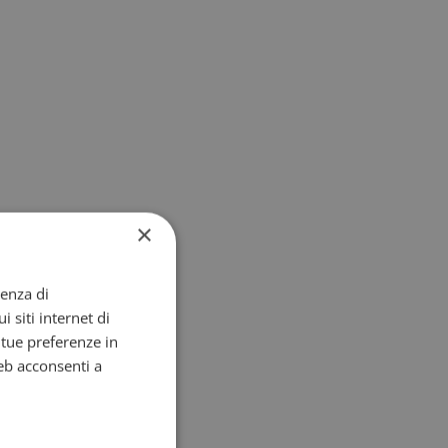
×
ienza di
i siti internet di
e tue preferenze in
eb acconsenti a