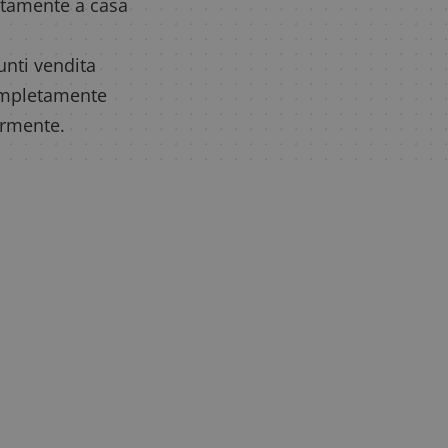
uitamente a casa
unti vendita
ompletamente
larmente.