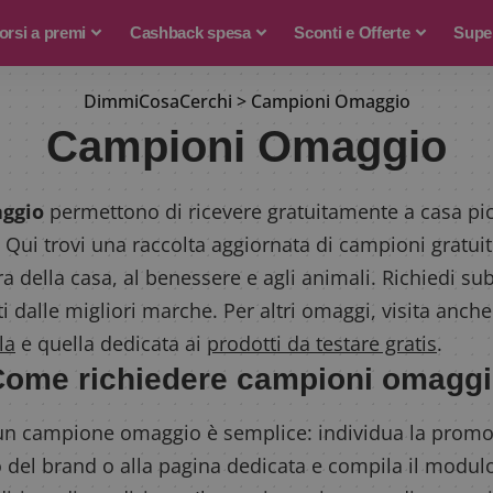
rsi a premi
Cashback spesa
Sconti e Offerte
Supe
DimmiCosaCerchi
>
Campioni Omaggio
Campioni Omaggio
ggio
permettono di ricevere gratuitamente a casa pic
. Qui trovi una raccolta aggiornata di campioni gratuiti
ra della casa, al benessere e agli animali. Richiedi sub
i dalle migliori marche. Per altri omaggi, visita anche
la
e quella dedicata ai
prodotti da testare gratis
.
ome richiedere campioni omagg
un campione omaggio è semplice: individua la promoz
to del brand o alla pagina dedicata e compila il modulo