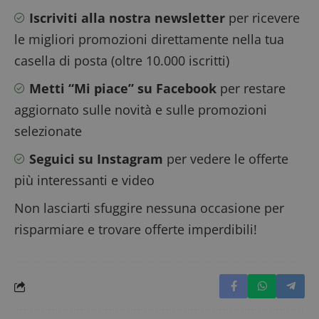
Iscriviti alla nostra newsletter
per ricevere
le migliori promozioni direttamente nella tua
CookieScriptConsent
CookieScript
casella di posta (oltre 10.000 iscritti)
set
www.dimmicosacerchi.it
2 g
Metti “Mi piace” su Facebook
per restare
aggiornato sulle novità e sulle promozioni
selezionate
Seguici su Instagram
per vedere le offerte
più interessanti e video
Non lasciarti sfuggire nessuna occasione per
risparmiare e trovare offerte imperdibili!
Nome
Provider
/
Dominio
Scadenza
Descrizio
Provider
/
Nome
Scadenza
Descrizione
_pk_id.1.938b
www.dimmicosacerchi.it
1 anno
Questo n