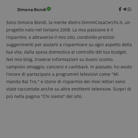
Dominio
cookie è
associato 
test_cookie
14
Questo
Simona Bondi
Google LLC
piattafor
minuti
cookie è
.doubleclick.net
analisi w
57
impostato
open sou
Sono Simona Bondi, la mente dietro DimmiCosaCerchi.it, un
secondi
da
Piwik. Vi
DoubleClick
progetto nato nel lontano 2008. La mia passione è il
utilizzato
(che è di
aiutare i
proprietà di
risparmio, e attraverso il mio sito, condivido preziosi
proprieta
Google) per
siti Web 
determinare
suggerimenti per aiutarti a risparmiare su ogni aspetto della
monitorar
se il
comport
tua vita, dalla spesa domestica al controllo del tuo budget.
browser del
dei visita
visitatore
Nel mio blog, troverai informazioni su buoni sconto,
misurare 
del sito web
prestazio
supporta i
campioni omaggio, concorsi e cashback. In passato, ho avuto
sito. È u
cookie.
di tipo pa
l'onore di partecipare a programmi televisivi come "Mi
in cui il p
manda Rai Tre," e storie di risparmio dei miei lettori sono
_pk_id è 
da una b
state raccontate anche su altre emittenti televisive. Scopri di
serie di 
e lettere,
più nella pagina "Chi siamo" del sito.
ritiene si
codice di
riferimen
il domini
imposta i
cookie.
_pk_ses.1.938b
www.dimmicosacerchi.it
29 minuti
Questo n
58
cookie è
secondi
associato 