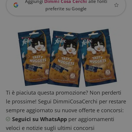
Aggiungi
Dimmi Cosa Cerchi
alle fonti
preferite su Google
ApplicationGatewayAffinityCORS
diae.emailsp.com
Ses
Ti è piaciuta questa promozione? Non perderti
le prossime! Segui DimmiCosaCerchi per restare
sempre aggiornato su nuove offerte e concorsi:
Google
Privacy Policy
Seguici su WhatsApp
per aggiornamenti
veloci e notizie sugli ultimi concorsi