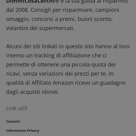
DimmiCosaCerchi®
è la tua guida al risparmio
dall'oper
del sito.
dal 2008. Consigli per risparmiare, campioni
__eoi
.dimmicosacerchi.it
5 mesi 4
Questo c
omaggio, concorsi a premi, buoni sconto,
settimane
viene util
per regis
volantini dei supermercati.
l'impegn
dell'utent
l'interazi
con il sit
Alcuni dei siti linkati in questo sito hanno al loro
contribu
migliorar
interno un tracking di affiliazione che ci
l'esperie
dell'utent
permette di ottenere una piccola quota dei
analizzare
prestazio
ricavi, senza variazioni dei prezzi per te. In
sito.
qualità di Affiliato Amazon ricevo un guadagno
dagli acquisti idonei.
Link utili
Contatti
Informativa Privacy