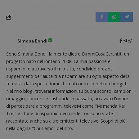
Simona Bondi
Sono Simona Bondi, la mente dietro DimmiCosaCerchi.it, un
progetto nato nel lontano 2008. La mia passione è il
risparmio, e attraverso il mio sito, condivido preziosi
Nome
Provider
/
Dominio
Scadenza
Descri
suggerimenti per aiutarti a risparmiare su ogni aspetto della
tua vita, dalla spesa domestica al controllo del tuo budget.
_pk_id.1.938b
www.dimmicosacerchi.it
1 anno
Questo
Provider
/
Nome
Scadenza
Descrizione
cookie
Dominio
Nel mio blog, troverai informazioni su buoni sconto, campioni
associa
piatta
omaggio, concorsi e cashback. In passato, ho avuto l'onore
test_cookie
14 minuti
Questo
Google LLC
analisi
57
cookie è
.doubleclick.net
di partecipare a programmi televisivi come "Mi manda Rai
open s
secondi
impostato
Piwik.
da
Tre," e storie di risparmio dei miei lettori sono state
utilizz
DoubleClick
aiutare
raccontate anche su altre emittenti televisive. Scopri di più
(che è di
proprie
proprietà di
nella pagina "Chi siamo" del sito.
siti We
Google) per
monito
determinare
compo
se il browser