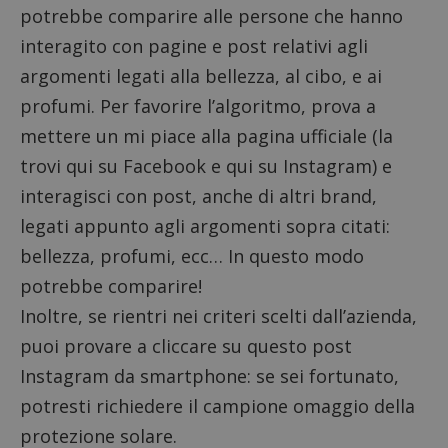
potrebbe comparire alle persone che hanno
I cookie strettamente necessari consentono le
funzionalità principali del sito web come l'accesso
interagito con pagine e post relativi agli
dell'utente e la gestione dell'account. Il sito web
non può essere utilizzato correttamente senza i
argomenti legati alla bellezza, al cibo, e ai
cookie strettamente necessari.
profumi. Per favorire l’algoritmo, prova a
Nome
Provider
/
Dominio
S
mettere un mi piace alla pagina ufficiale (
la
_GRECAPTCHA
Google LLC
s
www.google.com
trovi qui su Facebook
e
qui su Instagram
) e
interagisci con post, anche di altri brand,
legati appunto agli argomenti sopra citati:
bellezza, profumi, ecc… In questo modo
potrebbe comparire!
Inoltre, se rientri nei criteri scelti dall’azienda,
ApplicationGatewayAffinityCORS
diae.emailsp.com
S
puoi provare a
cliccare su questo post
Instagram
da smartphone: se sei fortunato,
potresti richiedere il campione omaggio della
protezione solare.