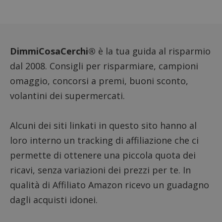
prestaz
sito. È
di tipo
in cui i
_pk_se
seguit
breve s
DimmiCosaCerchi®
è la tua guida al risparmio
numeri
lettere
dal 2008. Consigli per risparmiare, campioni
ritiene
codice
omaggio, concorsi a premi, buoni sconto,
riferi
il dom
volantini dei supermercati.
imposta
cookie
FCCDCF
.dimmicosacerchi.it
1 anno
Questo
viene u
Alcuni dei siti linkati in questo sito hanno al
per l'an
intern
loro interno un tracking di affiliazione che ci
dall'o
del sito
permette di ottenere una piccola quota dei
__eoi
.dimmicosacerchi.it
5 mesi 4
Questo
ricavi, senza variazioni dei prezzi per te. In
settimane
viene u
per reg
qualità di Affiliato Amazon ricevo un guadagno
l'impe
dell'ut
dagli acquisti idonei.
l'inter
con il 
contri
miglio