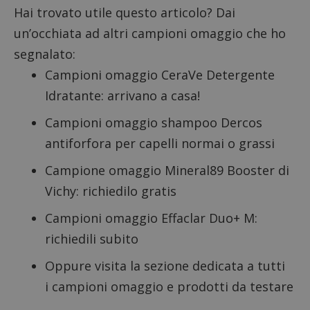
Hai trovato utile questo articolo? Dai
un’occhiata ad altri campioni omaggio che ho
segnalato:
Campioni omaggio CeraVe Detergente
Idratante
: arrivano a casa!
Campioni omaggio shampoo Dercos
antiforfora
per capelli normai o grassi
Campione omaggio Mineral89 Booster di
Google Privacy Policy
Vichy
: richiedilo gratis
Campioni omaggio Effaclar Duo+ M
:
richiedili subito
CookieScriptConsent
CookieScript
s
www.dimmicosacerchi.it
Oppure visita la sezione dedicata a tutti
i
campioni omaggio
e
prodotti da testare