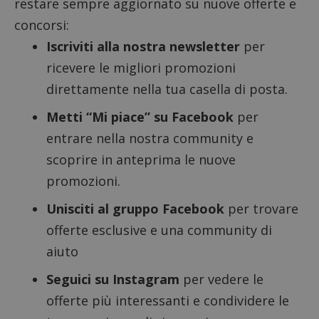
restare sempre aggiornato su nuove offerte e
ApplicationGatewayAffinityCORS
diae.emailsp.com
S
concorsi:
Iscriviti alla nostra newsletter
per
ricevere le migliori promozioni
direttamente nella tua casella di posta.
Metti “Mi piace” su Facebook
per
entrare nella nostra community e
scoprire in anteprima le nuove
promozioni.
Unisciti al gruppo Facebook
per trovare
offerte esclusive e una community di
aiuto
Google Privacy Policy
Seguici su Instagram
per vedere le
offerte più interessanti e condividere le