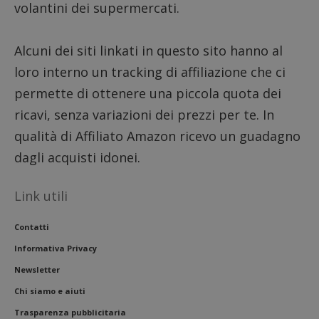
volantini dei supermercati.
__eoi
.dimmicosacerchi.it
5 mesi 4
Questo
settimane
viene u
per reg
l'impe
Alcuni dei siti linkati in questo sito hanno al
dell'ut
l'inter
loro interno un tracking di affiliazione che ci
con il 
contri
permette di ottenere una piccola quota dei
miglio
l'espe
dell'ut
ricavi, senza variazioni dei prezzi per te. In
analizz
prestaz
qualità di Affiliato Amazon ricevo un guadagno
sito.
dagli acquisti idonei.
Link utili
Contatti
Informativa Privacy
Newsletter
Chi siamo e aiuti
Trasparenza pubblicitaria