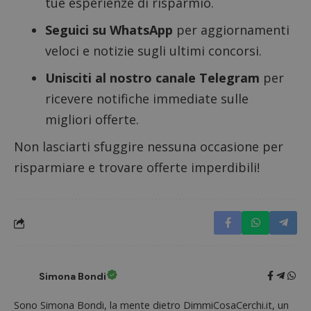
tue esperienze di risparmio.
CookieScriptConsent
CookieScript
Seguici su WhatsApp
per aggiornamenti
s
www.dimmicosacerchi.it
veloci e notizie sugli ultimi concorsi.
Unisciti al nostro canale Telegram
per
ricevere notifiche immediate sulle
migliori offerte.
Non lasciarti sfuggire nessuna occasione per
risparmiare e trovare offerte imperdibili!
Nome
Provider
/
Dominio
Scadenza
Descri
Simona Bondi
_pk_id.1.938b
www.dimmicosacerchi.it
1 anno
Questo
Provider
/
Nome
Scadenza
Descrizione
cookie
Dominio
associa
Sono Simona Bondi, la mente dietro DimmiCosaCerchi.it, un
piatta