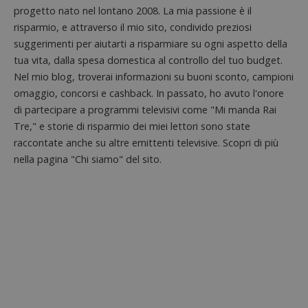
test_cookie
14 minuti
Questo
Google LLC
analisi
progetto nato nel lontano 2008. La mia passione è il
57
cookie è
.doubleclick.net
open s
secondi
impostato
risparmio, e attraverso il mio sito, condivido preziosi
Piwik.
da
utilizz
DoubleClick
suggerimenti per aiutarti a risparmiare su ogni aspetto della
aiutare
(che è di
proprie
tua vita, dalla spesa domestica al controllo del tuo budget.
proprietà di
siti We
Google) per
Nel mio blog, troverai informazioni su buoni sconto, campioni
monito
determinare
compo
se il browser
omaggio, concorsi e cashback. In passato, ho avuto l'onore
dei vis
del
misura
di partecipare a programmi televisivi come "Mi manda Rai
visitatore
prestaz
del sito web
sito. È
Tre," e storie di risparmio dei miei lettori sono state
supporta i
di tipo
cookie.
raccontate anche su altre emittenti televisive. Scopri di più
in cui i
_pk_id 
nella pagina "Chi siamo" del sito.
da una
serie 
e lette
ritiene
codice
riferi
il dom
imposta
cookie
_pk_ses.1.938b
www.dimmicosacerchi.it
29 minuti
Questo
58
cookie
secondi
associa
piatta
analisi