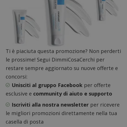
non può essere utilizzato correttamente senza i
cookie strettamente necessari.
Nome
Provider
/
Dominio
S
_GRECAPTCHA
Google LLC
s
www.google.com
Ti è piaciuta questa promozione? Non perderti
le prossime! Segui DimmiCosaCerchi per
restare sempre aggiornato su nuove offerte e
ApplicationGatewayAffinityCORS
diae.emailsp.com
S
concorsi:
Unisciti al gruppo Facebook
per offerte
esclusive e
community di aiuto e supporto
Iscriviti alla nostra newsletter
per ricevere
le migliori promozioni direttamente nella tua
casella di posta