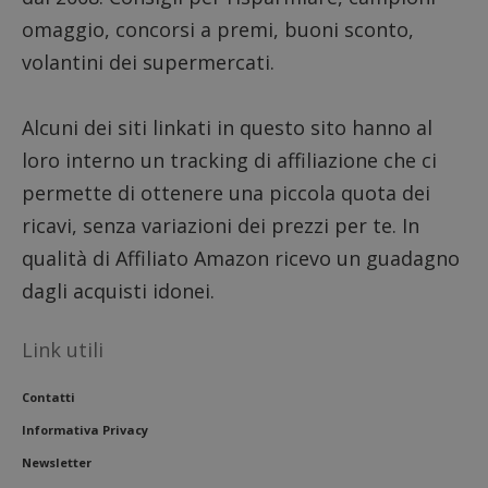
seguit
omaggio, concorsi a premi, buoni sconto,
breve s
numeri
lettere
volantini dei supermercati.
ritiene
codice
riferi
il dom
Alcuni dei siti linkati in questo sito hanno al
imposta
cookie
loro interno un tracking di affiliazione che ci
FCCDCF
.dimmicosacerchi.it
1 anno
Questo
permette di ottenere una piccola quota dei
viene u
per l'an
ricavi, senza variazioni dei prezzi per te. In
intern
dall'o
qualità di Affiliato Amazon ricevo un guadagno
del sito
dagli acquisti idonei.
__eoi
.dimmicosacerchi.it
5 mesi 4
Questo
settimane
viene u
per reg
l'impe
Link utili
dell'ut
l'inter
con il 
contri
Contatti
miglio
l'espe
Informativa Privacy
dell'ut
analizz
Newsletter
prestaz
sito.