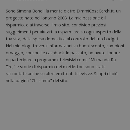
Sono Simona Bondi, la mente dietro DimmiCosaCerchi.it, un
progetto nato nel lontano 2008. La mia passione è il
risparmio, e attraverso il mio sito, condivido preziosi
suggerimenti per aiutarti a risparmiare su ogni aspetto della
tua vita, dalla spesa domestica al controllo del tuo budget.
Nel mio blog, troverai informazioni su buoni sconto, campioni
Nome
Provider
/
Dominio
Scadenza
Descri
omaggio, concorsi e cashback. In passato, ho avuto l'onore
di partecipare a programmi televisivi come "Mi manda Rai
_pk_id.1.938b
www.dimmicosacerchi.it
1 anno
Questo
Provider
/
Nome
Scadenza
Descrizione
cookie
Dominio
Tre," e storie di risparmio dei miei lettori sono state
associa
piatta
raccontate anche su altre emittenti televisive. Scopri di più
test_cookie
14 minuti
Questo
Google LLC
analisi
57
cookie è
.doubleclick.net
open s
nella pagina "Chi siamo" del sito.
secondi
impostato
Piwik.
da
utilizz
DoubleClick
aiutare
(che è di
proprie
proprietà di
siti We
Google) per
monito
determinare
compo
se il browser
dei vis
del
misura
visitatore
prestaz
del sito web
sito. È
supporta i
di tipo