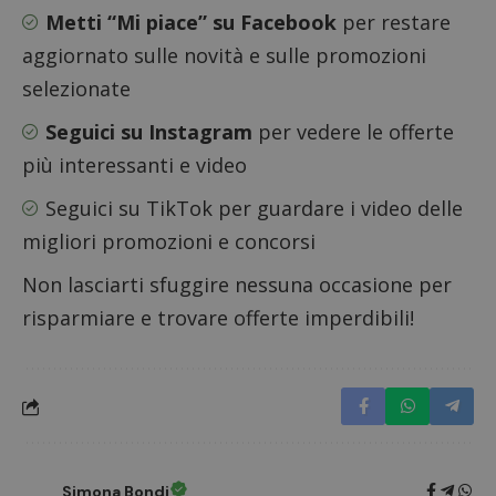
Metti “Mi piace” su Facebook
per restare
aggiornato sulle novità e sulle promozioni
selezionate
Seguici su Instagram
per vedere le offerte
più interessanti e video
Google Privacy Policy
Seguici su TikTok
per guardare i video delle
migliori promozioni e concorsi
Non lasciarti sfuggire nessuna occasione per
CookieScriptConsent
CookieScript
risparmiare e trovare offerte imperdibili!
s
www.dimmicosacerchi.it
Simona Bondi