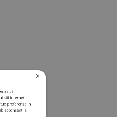
×
ienza di
i siti internet di
e tue preferenze in
eb acconsenti a