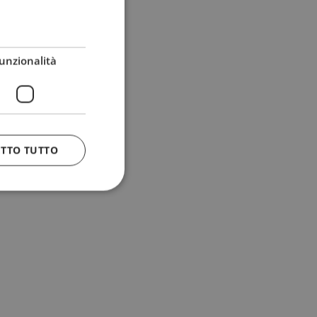
unzionalità
ETTO TUTTO
 e la gestione
n cookie
uando viene