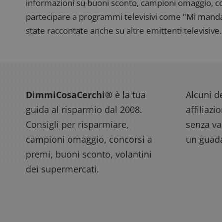
informazioni su buoni sconto, campioni omaggio, con
_pk_ses.1.938b
w
partecipare a programmi televisivi come "Mi manda R
state raccontate anche su altre emittenti televisive. 
FCCDCF
.
__eoi
.
DimmiCosaCerchi®
è la tua
Alcuni de
guida al risparmio dal 2008.
affiliazi
Consigli per risparmiare,
senza var
campioni omaggio, concorsi a
un guada
premi, buoni sconto, volantini
dei supermercati.