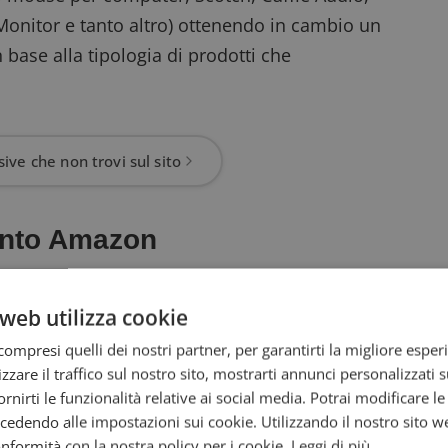
 Monitor e tanto altro) ottenendo in cambio un
base alla tipologia di prodotti che
ive che non trovi sul sito
onto Amazon
dovrai seguire questo link
e acquistare uno
web utilizza cookie
onale dedicata. Nella pagina troverai i
uali prodotti ti offrono un buono Amazon,
ompresi quelli dei nostri partner, per garantirti la migliore esper
zzare il traffico sul nostro sito, mostrarti annunci personalizzati su
fornirti le funzionalità relative ai social media. Potrai modificare l
dendo alle impostazioni sui cookie. Utilizzando il nostro sito w
conformità con la nostra policy per i cookie.
Leggi di più