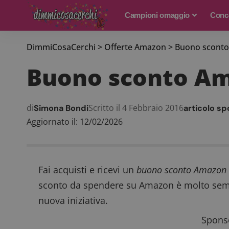
Campioni omaggio
Conco
DimmiCosaCerchi
>
Offerte Amazon
>
Buono sconto
Buono sconto Am
di
Scritto il 4 Febbraio 2016
Simona Bondi
articolo sp
Aggiornato il: 12/02/2026
Fai acquisti e ricevi un
buono sconto Amazon d
sconto da spendere su Amazon è molto sempli
nuova iniziativa.
Sponso