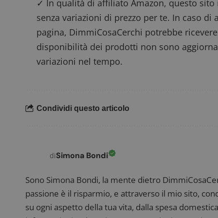
✓ In qualità di affiliato Amazon, questo sito
senza variazioni di prezzo per te. In caso di 
ApplicationGatewa
pagina, DimmiCosaCerchi potrebbe ricevere
disponibilità dei prodotti non sono aggiorna
variazioni nel tempo.
CookieScriptConse
Condividi questo articolo
Simona Bondi
di
Nome
P
Prov
Nome
_pk_id.1.938b
w
Domi
Sono Simona Bondi, la mente dietro DimmiCosaCerch
test_cookie
Goog
passione è il risparmio, e attraverso il mio sito, co
.doub
su ogni aspetto della tua vita, dalla spesa domestica