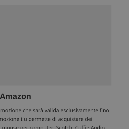
o Amazon
omozione che sarà valida esclusivamente fino
omozione tiu permette di acquistare dei
o mouse per computer, Scotch, Cuffie Audio,