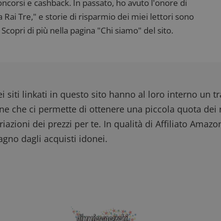
corsi e cashback. In passato, ho avuto l'onore di
ww.dimmicosacerchi.it
29 minuti
Questo nome di cookie è associato alla piattafo
58
open source Piwik. Viene utilizzato per aiutare i 
ai Tre," e storie di risparmio dei miei lettori sono
secondi
Web a monitorare il comportamento dei visitato
prestazioni del sito. È un cookie di tipo pattern, 
Scopri di più nella pagina "Chi siamo" del sito.
_pk_ses è seguito da una breve serie di numeri e
ritiene sia un codice di riferimento per il domin
cookie.
dimmicosacerchi.it
1 anno
Questo cookie viene utilizzato per l'analisi inte
del sito.
dimmicosacerchi.it
5 mesi 4
Questo cookie viene utilizzato per registrare l'
settimane
e l'interazione con il sito web, contribuendo a 
i siti linkati in questo sito hanno al loro interno un t
l'esperienza dell'utente e analizzare le prestazion
one che ci permette di ottenere una piccola quota dei r
iazioni dei prezzi per te. In qualità di Affiliato Amazo
gno dagli acquisti idonei.