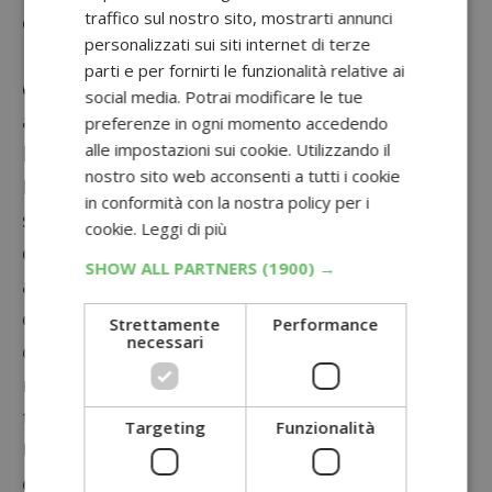
traffico sul nostro sito, mostrarti annunci
completa il tuo ordine scegliendo il punto di
personalizzati sui siti internet di terze
ritiro (o se preferisci fatti consegnare l’ordine
parti e per fornirti le funzionalità relative ai
direttamente a casa). Dall’importo dei tuoi
social media. Potrai modificare le tue
acquisti verrà detratto immediatamente
preferenze in ogni momento accedendo
alle impostazioni sui cookie. Utilizzando il
l’importo dei buoni.
nostro sito web acconsenti a tutti i cookie
Può accadere che la cifra da te spesa non
in conformità con la nostra policy per i
superi l’importo presente nel tuo account: in
cookie.
Leggi di più
questo caso ti verrà consegnato tutto senza
SHOW ALL PARTNERS
(1900) →
alcuna spesa e il tuo saldo aggiornato sarà
dato dalla differenza. Se invece i tuoi acquisti
Strettamente
Performance
necessari
online superano la cifra disponibile del buono
regalo la differenza verrà coperta utilizzando il
tuo metodo di pagamento preferito prescelto.
Targeting
Funzionalità
Una volta inseriti i buoni Amazon possono
essere riscattati in
10 anni,
ma non possono