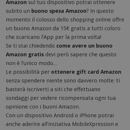
Amazon
sul tuo dispositivo potrai ottenere
subito un
buono spesa Amazon
? In questo
momento il colosso dello shopping online offre
un buono Amazon da 15€ gratis a tutti coloro
che scaricano l’App per la prima volta!
Se ti stai chiedendo
come avere un buono
ApplicationGatewayAffinityCORS
diae.emailsp.com
S
Amazon gratis
devi però sapere che questo
non è l’unico modo…
Le possibilità per
ottenere gift card Amazon
senza spendere niente sono davvero molte: ti
basterà
iscriverti
a siti che effettuano
sondaggi per vedere ricompensata ogni tua
opinione con i buoni Amazon.
Con un dispositivo Android o iPhone potrai
anche aderire all’iniziativa MobileXpression e