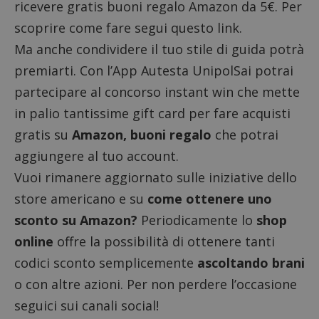
ricevere gratis buoni regalo Amazon da 5€. Per
scoprire come fare segui questo
link
.
Ma anche condividere il tuo stile di guida potrà
Google Privacy Policy
premiarti. Con l’App
Autesta UnipolSai
potrai
partecipare al concorso instant win che mette
in palio tantissime gift card per fare acquisti
CookieScriptConsent
CookieScript
gratis su
Amazon, buoni regalo
che potrai
s
www.dimmicosacerchi.it
aggiungere al tuo account.
Vuoi rimanere aggiornato sulle iniziative dello
store americano e su
come ottenere uno
sconto su Amazon?
Periodicamente lo
shop
online
offre la possibilità di ottenere tanti
codici sconto semplicemente
ascoltando brani
o con altre azioni. Per non perdere l’occasione
seguici sui canali social!