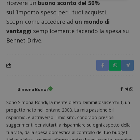
ricevere un
buono sconto del 50%
Strettamente necessari
Performance
sull’importo speso per i tuoi acquisti.
Targeting
Funzionalità
Scopri come accedere ad un
mondo di
vantaggi
semplicemente facendo la
spesa su
I cookie strettamente necessari consentono le
funzionalità principali del sito web come l'accesso
Bennet Drive
.
dell'utente e la gestione dell'account. Il sito web
non può essere utilizzato correttamente senza i
cookie strettamente necessari.
Nome
Provider
/
Dominio
S
_GRECAPTCHA
Google LLC
s
www.google.com
Simona Bondi
Sono Simona Bondi, la mente dietro DimmiCosaCerchi.it, un
progetto nato nel lontano 2008. La mia passione è il
risparmio, e attraverso il mio sito, condivido preziosi
suggerimenti per aiutarti a risparmiare su ogni aspetto della
ApplicationGatewayAffinityCORS
diae.emailsp.com
S
tua vita, dalla spesa domestica al controllo del tuo budget.
Nel mio blog, troverai informazioni su buoni sconto, campioni