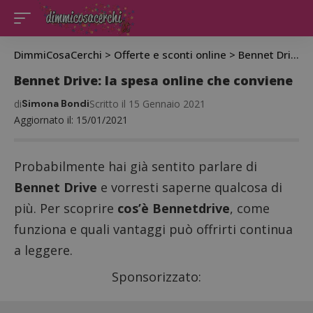
DimmiCosaCerchi
>
Offerte e sconti online
>
Bennet Drive: la spesa online che conviene
Bennet Drive: la spesa online che conviene
di
Simona Bondi
Scritto il 15 Gennaio 2021
Aggiornato il: 15/01/2021
Probabilmente hai già sentito parlare di
Bennet Drive
e vorresti saperne qualcosa di
più. Per scoprire
cos’è Bennetdrive
, come
funziona e quali vantaggi può offrirti continua
a leggere.
Sponsorizzato: