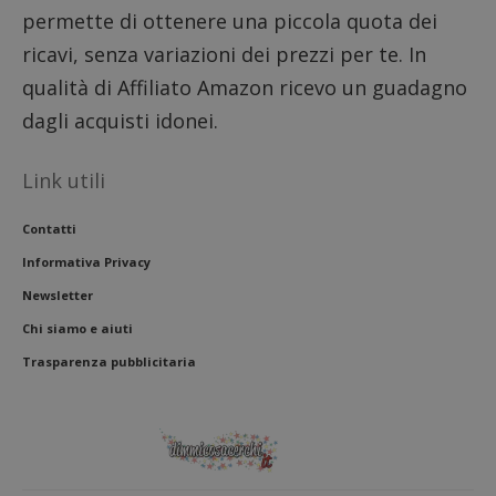
DoubleClick
aiutare
permette di ottenere una piccola quota dei
(che è di
proprie
proprietà di
siti We
ricavi, senza variazioni dei prezzi per te. In
Google) per
monito
determinare
compo
qualità di Affiliato Amazon ricevo un guadagno
se il browser
dei vis
del
misura
visitatore
dagli acquisti idonei.
prestaz
del sito web
sito. È
supporta i
di tipo
cookie.
in cui i
Link utili
_pk_id 
da una
serie 
Contatti
e lette
ritiene
Informativa Privacy
codice
riferi
il dom
Newsletter
imposta
cookie
Chi siamo e aiuti
_pk_ses.1.938b
www.dimmicosacerchi.it
29 minuti
Questo
Trasparenza pubblicitaria
58
cookie
secondi
associa
piatta
analisi
open s
Piwik.
utilizz
aiutare