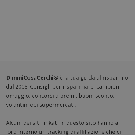
DimmiCosaCerchi®
è la tua guida al risparmio
dal 2008. Consigli per risparmiare, campioni
omaggio, concorsi a premi, buoni sconto,
Nome
Provider
/
Dominio
Scadenza
Descri
volantini dei supermercati.
_pk_id.1.938b
www.dimmicosacerchi.it
1 anno
Questo
Provider
/
Nome
Scadenza
Descrizione
cookie
Dominio
associa
piatta
test_cookie
14 minuti
Questo
Google LLC
Alcuni dei siti linkati in questo sito hanno al
analisi
57
cookie è
.doubleclick.net
open s
secondi
impostato
loro interno un tracking di affiliazione che ci
Piwik.
da
utilizz