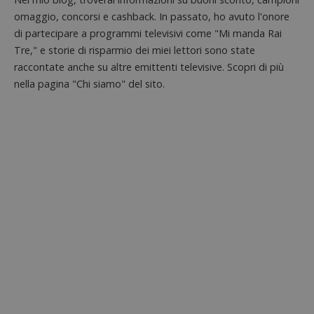
omaggio, concorsi e cashback. In passato, ho avuto l'onore
di partecipare a programmi televisivi come "Mi manda Rai
Tre," e storie di risparmio dei miei lettori sono state
raccontate anche su altre emittenti televisive. Scopri di più
nella pagina "Chi siamo" del sito.
Google Privacy Policy
CookieScriptConsent
CookieScript
s
www.dimmicosacerchi.it