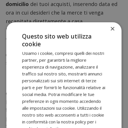
domicilio
dei tuoi acquisti, inserendo data ed
ora in cui desideri che la merce ti venga
recapitata direttamente a casa.
×
Potrai
pagare la tua spesa
direttamente alla
Questo sito web utilizza
consegna utilizzando Google Pay, Samsung
cookie
Pay, Apple Pay o Satispay.
Usiamo i cookie, compresi quelli dei nostri
Cosa è possibile trovare nei
partner, per garantirti la migliore
supermercati Bennet?
esperienza di navigazione, analizzare il
traffico sul nostro sito, mostrarti annunci
I prodotti che potrai trovare nei
supermercati
personalizzati sui siti internet di terze
Bennet
sono tantissimi e comprendono gli
parti e per fornirti le funzionalità relative ai
alimenti freschi e surgelati, i detersivi e
social media. Potrai modificare le tue
prodotti per la casa, giocattoli, articoli per il
preferenze in ogni momento accedendo
alle impostazioni sui cookie. Utilizzando il
fai da te, piccoli elettrodomestici, accessori
nostro sito web acconsenti a tutti i cookie
per auto, telefonia ed informatica.
in conformità con la nostra policy per i
Tutti gli articoli presenti nei
punti vendita