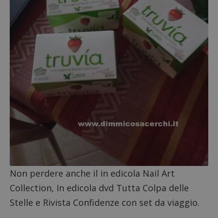
Google Privacy Policy
CookieScriptConsent
CookieScript
Non perdere anche il
in edicola Nail Art
s
www.dimmicosacerchi.it
Collection
,
In edicola dvd Tutta Colpa delle
Stelle
e Rivista Confidenze con set da viaggio.