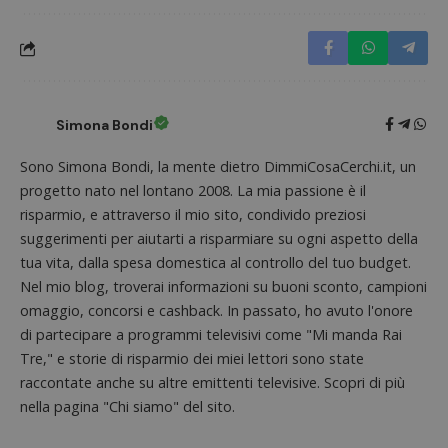
Simona Bondi
Sono Simona Bondi, la mente dietro DimmiCosaCerchi.it, un
progetto nato nel lontano 2008. La mia passione è il
risparmio, e attraverso il mio sito, condivido preziosi
suggerimenti per aiutarti a risparmiare su ogni aspetto della
Nome
Provider
/
Dominio
Scadenza
Descri
tua vita, dalla spesa domestica al controllo del tuo budget.
_pk_id.1.938b
www.dimmicosacerchi.it
1 anno
Questo
Provider
/
Nome
Scadenza
Descrizione
cookie
Nel mio blog, troverai informazioni su buoni sconto, campioni
Dominio
associa
omaggio, concorsi e cashback. In passato, ho avuto l'onore
piatta
test_cookie
14 minuti
Questo
Google LLC
analisi
57
cookie è
.doubleclick.net
di partecipare a programmi televisivi come "Mi manda Rai
open s
secondi
impostato
Piwik.
Tre," e storie di risparmio dei miei lettori sono state
da
utilizz
DoubleClick
aiutare
raccontate anche su altre emittenti televisive. Scopri di più
(che è di
proprie
proprietà di
nella pagina "Chi siamo" del sito.
siti We
Google) per
monito
determinare
compo
se il browser