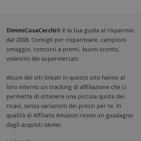
prestaz
sito. È
di tipo
in cui i
_pk_se
seguit
breve s
DimmiCosaCerchi®
è la tua guida al risparmio
numeri
lettere
dal 2008. Consigli per risparmiare, campioni
ritiene
codice
omaggio, concorsi a premi, buoni sconto,
riferi
il dom
volantini dei supermercati.
imposta
cookie
FCCDCF
.dimmicosacerchi.it
1 anno
Questo
Alcuni dei siti linkati in questo sito hanno al
viene u
per l'an
intern
loro interno un tracking di affiliazione che ci
dall'o
del sito
permette di ottenere una piccola quota dei
__eoi
.dimmicosacerchi.it
5 mesi 4
Questo
ricavi, senza variazioni dei prezzi per te. In
settimane
viene u
per reg
qualità di Affiliato Amazon ricevo un guadagno
l'impe
dell'ut
dagli acquisti idonei.
l'inter
con il 
contri
miglio