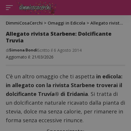
DimmiCosaCerchi
>
Omaggi in Edicola
>
Allegato rivista Starbene: Dolcificante Truvia
Allegato rivista Starbene: Dolcificante
Truvia
di
Simona Bondi
Scritto il 6 Agosto 2014
Aggiornato il: 21/03/2026
C’è un altro omaggio che ti aspetta
in edicola:
in allegato con la rivista Starbene troverai il
dolcificante Truvía®
di Eridania
. Si tratta di
un dolcificante naturale ricavato dalla pianta di
stevia, dolce ma senza calorie, per rimanere in
forma senza eccessive rinunce.