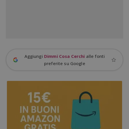
Google Privacy Policy
CookieScriptConsent
CookieScript
s
www.dimmicosacerchi.it
Aggiungi
Dimmi Cosa Cerchi
alle fonti
preferite su Google