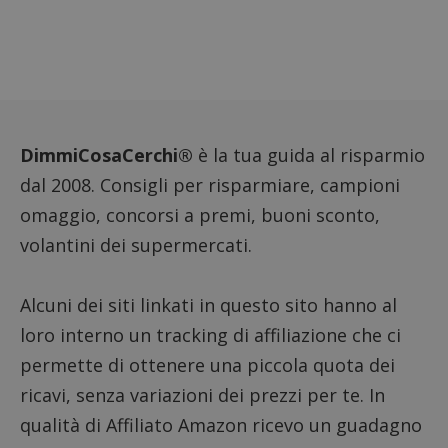
cookie
FCCDCF
.dimmicosacerchi.it
1 anno
Questo
viene u
per l'an
intern
dall'o
del sito
__eoi
.dimmicosacerchi.it
5 mesi 4
Questo
settimane
viene u
DimmiCosaCerchi®
è la tua guida al risparmio
per reg
l'impe
dal 2008. Consigli per risparmiare, campioni
dell'ut
l'inter
omaggio, concorsi a premi, buoni sconto,
con il 
contri
volantini dei supermercati.
miglio
l'espe
dell'ut
analizz
Alcuni dei siti linkati in questo sito hanno al
prestaz
sito.
loro interno un tracking di affiliazione che ci
permette di ottenere una piccola quota dei
ricavi, senza variazioni dei prezzi per te. In
qualità di Affiliato Amazon ricevo un guadagno