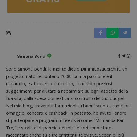
Nome
Provider
/
Dominio
Scadenza
Descri
_pk_id.1.938b
www.dimmicosacerchi.it
1 anno
Questo
Provider
/
Nome
Scadenza
Descrizione
cookie
Dominio
associa
piatta
test_cookie
14 minuti
Questo
Google LLC
analisi
57
cookie è
.doubleclick.net
open s
secondi
impostato
Piwik.
da
utilizz
DoubleClick
Simona Bondi
aiutare
(che è di
proprie
proprietà di
siti We
Google) per
Sono Simona Bondi, la mente dietro DimmiCosaCerchi.it, un
monito
determinare
compo
progetto nato nel lontano 2008. La mia passione è il
se il browser
dei vis
del
misura
risparmio, e attraverso il mio sito, condivido preziosi
visitatore
prestaz
del sito web
suggerimenti per aiutarti a risparmiare su ogni aspetto della
sito. È
supporta i
di tipo
cookie.
tua vita, dalla spesa domestica al controllo del tuo budget.
in cui i
_pk_id 
Nel mio blog, troverai informazioni su buoni sconto, campioni
da una
omaggio, concorsi e cashback. In passato, ho avuto l'onore
serie 
e lette
di partecipare a programmi televisivi come "Mi manda Rai
ritiene
codice
Tre," e storie di risparmio dei miei lettori sono state
riferi
il dom
raccontate anche su altre emittenti televisive. Scopri di più