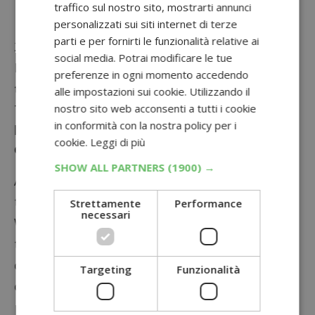
partecipare solo alla fase Instant Win per
traffico sul nostro sito, mostrarti annunci
personalizzati sui siti internet di terze
provare i premi ITALIA FIGC, dal 18/04/2024 al
parti e per fornirti le funzionalità relative ai
24/06/2024.
social media. Potrai modificare le tue
Ricorda che avrai a tua disposizione
2
preferenze in ogni momento accedendo
tentativi al giorno
per ogni linea telefonica
alle impostazioni sui cookie. Utilizzando il
nostro sito web acconsenti a tutti i cookie
TIM a te intestata.
in conformità con la nostra policy per i
Il concorso dedicato ai NON clienti TIM:
cookie.
Leggi di più
come giocare
SHOW ALL PARTNERS
(1900) →
Anche se non sei cliente TIM, puoi comunque
tentare la fortuna. Per partecipare all’instant
Strettamente
Performance
necessari
Win
“premi ITALIA FIGC”
dovrai accedere
tramite un banner sulla App My TIM, visibile a
chi non accede con le credenziali di My TIM,
Targeting
Funzionalità
oppure dal sito tim.it o da eventitim.com dove
potrai registrarti compilando tutti i dati