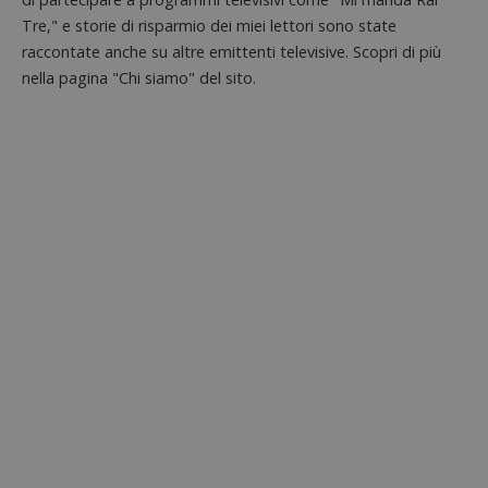
Tre," e storie di risparmio dei miei lettori sono state
raccontate anche su altre emittenti televisive. Scopri di più
nella pagina "Chi siamo" del sito.
Google Privacy Policy
CookieScriptConsent
CookieScript
s
www.dimmicosacerchi.it