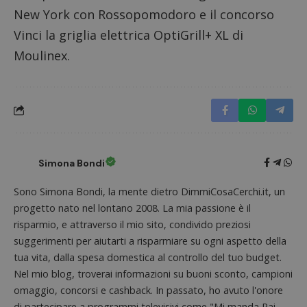
New York con Rossopomodoro
e il concorso
Vinci la griglia elettrica OptiGrill+ XL di
Moulinex
.
ApplicationGatewayAffinityCORS
diae.emailsp.com
S
Simona Bondi
Sono Simona Bondi, la mente dietro DimmiCosaCerchi.it, un
progetto nato nel lontano 2008. La mia passione è il
risparmio, e attraverso il mio sito, condivido preziosi
suggerimenti per aiutarti a risparmiare su ogni aspetto della
tua vita, dalla spesa domestica al controllo del tuo budget.
Nel mio blog, troverai informazioni su buoni sconto, campioni
omaggio, concorsi e cashback. In passato, ho avuto l'onore
di partecipare a programmi televisivi come "Mi manda Rai