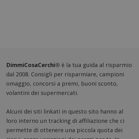
Nome
Provider
/
Dominio
Scadenza
Descri
_pk_id.1.938b
www.dimmicosacerchi.it
1 anno
Questo
Provider
/
Nome
Scadenza
Descrizione
cookie
Dominio
associa
piatta
test_cookie
14 minuti
Questo
Google LLC
analisi
57
cookie è
.doubleclick.net
open s
secondi
impostato
Piwik.
da
utilizz
DimmiCosaCerchi®
è la tua guida al risparmio
DoubleClick
aiutare
(che è di
proprie
proprietà di
dal 2008. Consigli per risparmiare, campioni
siti We
Google) per
monito
determinare
omaggio, concorsi a premi, buoni sconto,
compo
se il browser
dei vis
del
volantini dei supermercati.
misura
visitatore
prestaz
del sito web
sito. È
supporta i
di tipo
cookie.
in cui i
Alcuni dei siti linkati in questo sito hanno al
_pk_id 
da una
loro interno un tracking di affiliazione che ci
serie 
e lette
permette di ottenere una piccola quota dei
ritiene
codice