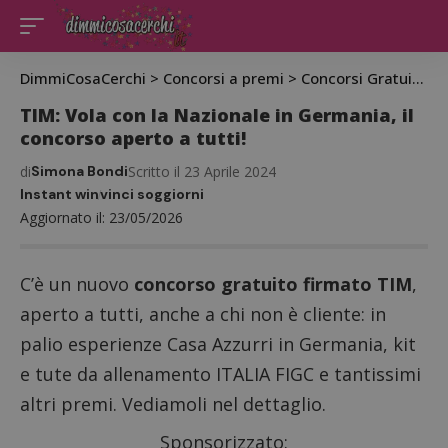
DimmiCosaCerchi
>
Concorsi a premi
>
Concorsi Gratuiti
>
C
TIM: Vola con la Nazionale in Germania, il
concorso aperto a tutti!
di
Simona Bondi
Scritto il 23 Aprile 2024
Instant win
vinci soggiorni
Aggiornato il: 23/05/2026
C’è un nuovo
concorso gratuito firmato TIM
,
aperto a tutti, anche a chi non è cliente: in
palio esperienze Casa Azzurri in Germania, kit
e tute da allenamento ITALIA FIGC e tantissimi
altri premi. Vediamoli nel dettaglio.
Sponsorizzato: