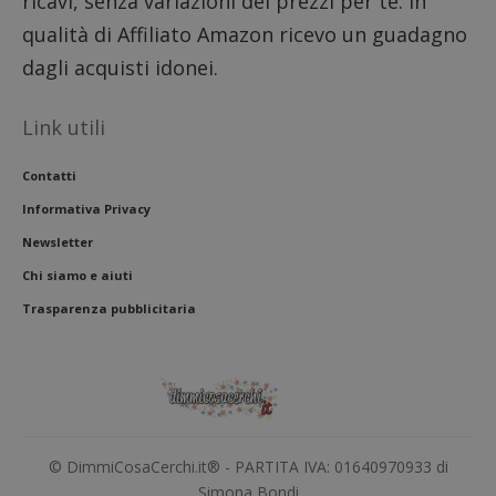
ricavi, senza variazioni dei prezzi per te. In
riferi
il dom
qualità di Affiliato Amazon ricevo un guadagno
imposta
cookie
dagli acquisti idonei.
_pk_ses.1.938b
www.dimmicosacerchi.it
29 minuti
Questo
58
cookie
secondi
associa
Link utili
piatta
analisi
open s
Piwik.
Contatti
utilizz
aiutare
Informativa Privacy
proprie
siti We
Newsletter
monito
compo
Chi siamo e aiuti
dei vis
misura
Trasparenza pubblicitaria
prestaz
sito. È
di tipo
in cui i
_pk_se
seguit
breve s
numeri
lettere
ritiene
© DimmiCosaCerchi.it® - PARTITA IVA: 01640970933 di
codice
riferi
Simona Bondi