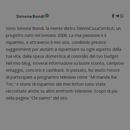
Simona Bondi
ApplicationGatewayAffinityCORS
diae.emailsp.com
S
Sono Simona Bondi, la mente dietro DimmiCosaCerchi.it, un
progetto nato nel lontano 2008. La mia passione è il
risparmio, e attraverso il mio sito, condivido preziosi
suggerimenti per aiutarti a risparmiare su ogni aspetto della
tua vita, dalla spesa domestica al controllo del tuo budget.
Nel mio blog, troverai informazioni su buoni sconto, campioni
omaggio, concorsi e cashback. In passato, ho avuto l'onore
di partecipare a programmi televisivi come "Mi manda Rai
Tre," e storie di risparmio dei miei lettori sono state
raccontate anche su altre emittenti televisive. Scopri di più
nella pagina "Chi siamo" del sito.
Google Privacy Policy