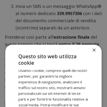
Invia un SMS o un messaggio WhatsApp®
al numero dedicato
339.9957306
con i dati
del documento commerciale di vendita
(scontrino) separati da un asterisco.
Prenderai così parte all’
estrazione finale
del
super premio che si terrà
entro il 26 gennaio
×
2024
alla presenza del Funzionario Camerale o
Questo sito web utilizza
del Notaio. Il vincitore sarà avvisato tramite
cookie
SMS e/o telefonata e, dopo le dovite verifiche,
Usiamo i cookie, compresi quelli dei nostri
se i documenti inviati risultano validi, il premio
partner, per garantirti la migliore
verrà consegnato entro 180 giorni
esperienza di navigazione, analizzare il
dall’estrazione per consentire la fruizione.
traffico sul nostro sito, mostrarti annunci
personalizzati sui siti internet di terze
Ricorda di conservare lo scontrino e fai
parti e per fornirti le funzionalità relative ai
attenzione all’inserimento dei dati perchè, in
social media. Potrai modificare le tue