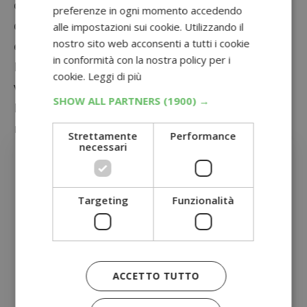
caso di difformità tra i dati inviati e quelli del
preferenze in ogni momento accedendo
documento commerciale, la vincita non potrà
alle impostazioni sui cookie. Utilizzando il
nostro sito web acconsenti a tutti i cookie
essere convalidata.
in conformità con la nostra policy per i
Partecipa ora e potresti essere tu il fortunato
cookie.
Leggi di più
vincitore di un indimenticabile Weekend nel
SHOW ALL PARTNERS
(1900) →
Mondo Disney! Per ulteriori dettagli, leggi il
regolamento completo.
Strettamente
Performance
necessari
Altre offerte Coca-Cola
Sponsorizzato:
Targeting
Funzionalità
Aggiungi
Dimmi
Cosa
Cerchi
alle
ACCETTO TUTTO
Coca-Cola Christmas Box a 13€ su
fonti
Amazon: offerta a tempo!
preferite