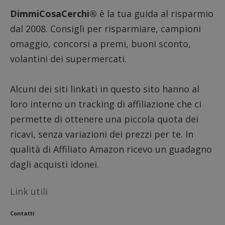
_pk_id.1.938b
www.dimmicosacerchi.it
1 anno
Questo
Provider
/
Nome
Scadenza
Descrizione
DimmiCosaCerchi®
è la tua guida al risparmio
cookie
Dominio
associa
piatta
dal 2008. Consigli per risparmiare, campioni
test_cookie
14 minuti
Questo
Google LLC
analisi
57
cookie è
.doubleclick.net
open s
omaggio, concorsi a premi, buoni sconto,
secondi
impostato
Piwik.
da
utilizz
volantini dei supermercati.
DoubleClick
aiutare
(che è di
proprie
proprietà di
siti We
Google) per
monito
determinare
Alcuni dei siti linkati in questo sito hanno al
compo
se il browser
dei vis
del
loro interno un tracking di affiliazione che ci
misura
visitatore
prestaz
del sito web
permette di ottenere una piccola quota dei
sito. È
supporta i
di tipo
cookie.
in cui i
ricavi, senza variazioni dei prezzi per te. In
_pk_id 
da una
qualità di Affiliato Amazon ricevo un guadagno
serie 
e lette
dagli acquisti idonei.
ritiene
codice
riferi
il dom
Link utili
imposta
cookie
Contatti
_pk_ses.1.938b
www.dimmicosacerchi.it
29 minuti
Questo
58
cookie