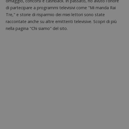
omaggio, concorsi e cashback. In passato, ho avuto l'onore
codice
riferi
di partecipare a programmi televisivi come "Mi manda Rai
il dom
imposta
Tre," e storie di risparmio dei miei lettori sono state
cookie
raccontate anche su altre emittenti televisive. Scopri di più
_pk_ses.1.938b
www.dimmicosacerchi.it
29 minuti
Questo
nella pagina "Chi siamo" del sito.
58
cookie
secondi
associa
piatta
analisi
open s
Piwik.
utilizz
aiutare
proprie
siti We
monito
compo
dei vis
misura
prestaz
sito. È
di tipo
in cui i
_pk_se
seguit
breve s
numeri
lettere
ritiene
codice