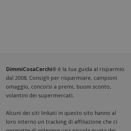
riferi
il dom
imposta
cookie
FCCDCF
.dimmicosacerchi.it
1 anno
Questo
viene u
per l'an
intern
dall'o
del sito
__eoi
.dimmicosacerchi.it
5 mesi 4
Questo
settimane
viene u
per reg
l'impe
dell'ut
DimmiCosaCerchi®
è la tua guida al risparmio
l'inter
con il 
dal 2008. Consigli per risparmiare, campioni
contri
miglio
omaggio, concorsi a premi, buoni sconto,
l'espe
dell'ut
volantini dei supermercati.
analizz
prestaz
sito.
Alcuni dei siti linkati in questo sito hanno al
loro interno un tracking di affiliazione che ci
permette di ottenere una piccola quota dei