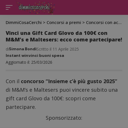
DimmiCosaCerchi
>
Concorsi a premi
>
Concorsi con acquisto
Vinci una Gift Card Glovo da 100€ con
M&M’s e Maltesers: ecco come partecipare!
di
Simona Bondi
Scritto il 11 Aprile 2025
Instant win
vinci buoni spesa
Aggiornato il: 25/03/2026
Con il
concorso “Insieme c’è più gusto 2025”
di M&M’s e Maltesers puoi vincere subito una
gift card Glovo da 100€: scopri come
partecipare.
Sponsorizzato: