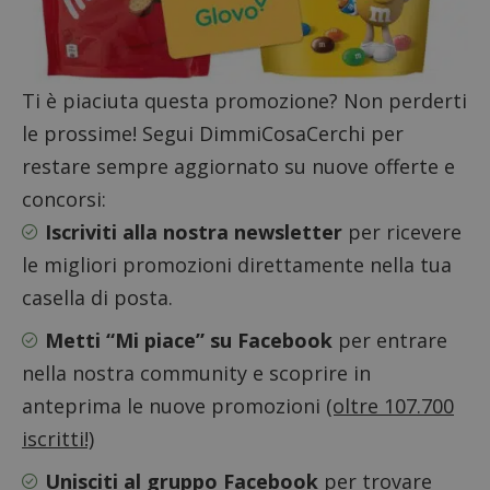
s
www.google.com
Ti è piaciuta questa promozione? Non perderti
le prossime! Segui DimmiCosaCerchi per
restare sempre aggiornato su nuove offerte e
ApplicationGatewayAffinityCORS
diae.emailsp.com
S
concorsi:
Iscriviti alla nostra newsletter
per ricevere
le migliori promozioni direttamente nella tua
casella di posta.
Metti “Mi piace” su Facebook
per entrare
nella nostra community e scoprire in
anteprima le nuove promozioni
(oltre 107.700
iscritti!)
Unisciti al gruppo Facebook
per trovare