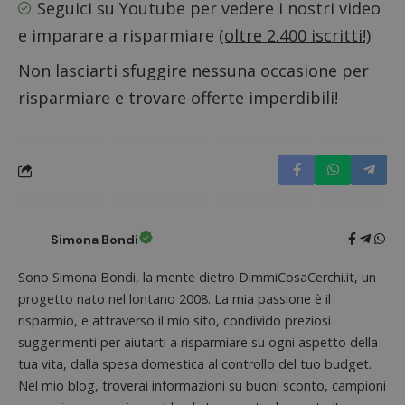
Seguici su Youtube
per vedere i nostri video
e imparare a risparmiare
(oltre 2.400 iscritti!)
Non lasciarti sfuggire nessuna occasione per
Nome
Provider
/
Dominio
Scadenza
Descri
risparmiare e trovare offerte imperdibili!
_pk_id.1.938b
www.dimmicosacerchi.it
1 anno
Questo
Provider
/
Nome
Scadenza
Descrizione
cookie
Dominio
associa
piatta
test_cookie
14 minuti
Questo
Google LLC
analisi
57
cookie è
.doubleclick.net
open s
secondi
impostato
Piwik.
da
utilizz
DoubleClick
aiutare
(che è di
proprie
proprietà di
siti We
Google) per
Simona Bondi
monito
determinare
compo
se il browser
dei vis
del
Sono Simona Bondi, la mente dietro DimmiCosaCerchi.it, un
misura
visitatore
prestaz
progetto nato nel lontano 2008. La mia passione è il
del sito web
sito. È
supporta i
di tipo
risparmio, e attraverso il mio sito, condivido preziosi
cookie.
in cui i
suggerimenti per aiutarti a risparmiare su ogni aspetto della
_pk_id 
da una
tua vita, dalla spesa domestica al controllo del tuo budget.
serie 
e lette
Nel mio blog, troverai informazioni su buoni sconto, campioni
ritiene