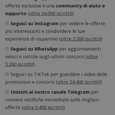
offerte esclusive e una
community di aiuto e
supporto
(oltre 34.000 iscritti!)
Google Privacy Policy
Seguici su Instagram
per vedere le offerte
più interessanti e condividere le tue
esperienze di risparmio
(oltre 2.200 iscritti!)
CookieScriptConsent
Seguici su WhatsApp
per aggiornamenti
CookieScript
s
www.dimmicosacerchi.it
veloci e notizie sugli ultimi concorsi
(oltre
3.200 iscritti!)
Seguici su TikTok
per guardare i video delle
promozioni e concorsi
(oltre 24.400 iscritti!)
Unisciti al nostro canale Telegram
per
ricevere notifiche immediate sulle migliori
offerte
(oltre 5.400 iscritti!)