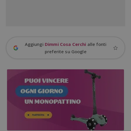
ApplicationGatewayAffinityCORS
diae.emailsp.com
S
Aggiungi
Dimmi Cosa Cerchi
alle fonti
preferite su Google