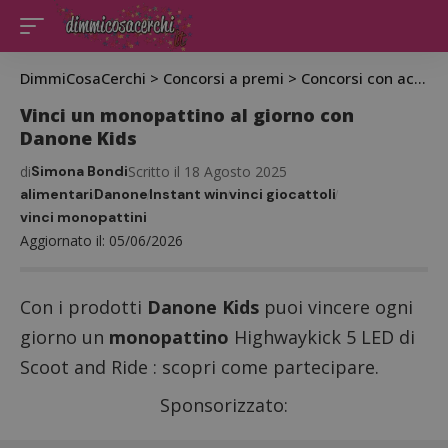
DimmiCosaCerchi
>
Concorsi a premi
>
Concorsi con acquisto
Vinci un monopattino al giorno con
Danone Kids
di
Simona Bondi
Scritto il 18 Agosto 2025
alimentari
Danone
Instant win
vinci giocattoli
vinci monopattini
Aggiornato il: 05/06/2026
Con i prodotti
Danone Kids
puoi vincere ogni
giorno un
monopattino
Highwaykick 5 LED di
Scoot and Ride : scopri come partecipare.
Sponsorizzato: