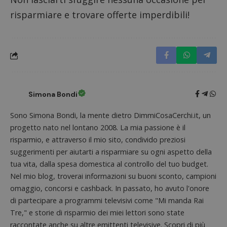
imposta
cookie
risparmiare e trovare offerte imperdibili!
_pk_ses.1.938b
www.dimmicosacerchi.it
29 minuti
Questo
58
cookie
secondi
associa
piatta
analisi
open s
Piwik.
utilizz
aiutare
proprie
Simona Bondi
siti We
monito
compo
Sono Simona Bondi, la mente dietro DimmiCosaCerchi.it, un
dei vis
misura
progetto nato nel lontano 2008. La mia passione è il
prestaz
sito. È
risparmio, e attraverso il mio sito, condivido preziosi
di tipo
suggerimenti per aiutarti a risparmiare su ogni aspetto della
in cui i
_pk_se
tua vita, dalla spesa domestica al controllo del tuo budget.
seguit
breve s
Nel mio blog, troverai informazioni su buoni sconto, campioni
numeri
omaggio, concorsi e cashback. In passato, ho avuto l'onore
lettere
ritiene
di partecipare a programmi televisivi come "Mi manda Rai
codice
riferi
Tre," e storie di risparmio dei miei lettori sono state
il dom
imposta
raccontate anche su altre emittenti televisive. Scopri di più