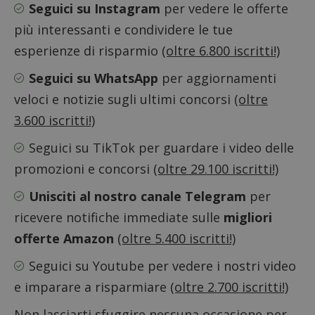
Seguici su Instagram
per vedere le offerte
più interessanti e condividere le tue
Nome
Provider
/
Dominio
Scadenza
Descri
esperienze di risparmio
(oltre 6.800 iscritti!)
_pk_id.1.938b
www.dimmicosacerchi.it
1 anno
Questo
Provider
/
Nome
Scadenza
Descrizione
cookie
Dominio
associa
Seguici su WhatsApp
per aggiornamenti
piatta
test_cookie
14 minuti
Questo
Google LLC
analisi
veloci e notizie sugli ultimi concorsi
(oltre
57
cookie è
.doubleclick.net
open s
secondi
impostato
Piwik.
da
3.600 iscritti!)
utilizz
DoubleClick
aiutare
(che è di
proprie
Seguici su TikTok
per guardare i video delle
proprietà di
siti We
Google) per
monito
determinare
promozioni e concorsi
(oltre 29.100 iscritti!)
compo
se il browser
dei vis
del
misura
Unisciti al nostro canale Telegram
per
visitatore
prestaz
del sito web
sito. È
ricevere notifiche immediate sulle
migliori
supporta i
di tipo
cookie.
in cui i
offerte Amazon
(oltre 5.400 iscritti!)
_pk_id 
da una
serie 
Seguici su Youtube
per vedere i nostri video
e lette
ritiene
e imparare a risparmiare
(oltre 2.700 iscritti!)
codice
riferi
il dom
Non lasciarti sfuggire nessuna occasione per