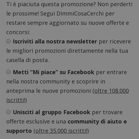
Ti è piaciuta questa promozione? Non perderti
le prossime! Segui DimmiCosaCerchi per
Google Privacy Policy
restare sempre aggiornato su nuove offerte e
concorsi:
Iscriviti alla nostra newsletter
per ricevere
CookieScriptConsent
CookieScript
le migliori promozioni direttamente nella tua
s
www.dimmicosacerchi.it
casella di posta.
Metti “Mi piace” su Facebook
per entrare
nella nostra community e scoprire in
anteprima le nuove promozioni
(oltre 108.000
iscritti!)
Unisciti al gruppo Facebook
per trovare
offerte esclusive e una
community di aiuto e
supporto
(oltre 35.000 iscritti!)