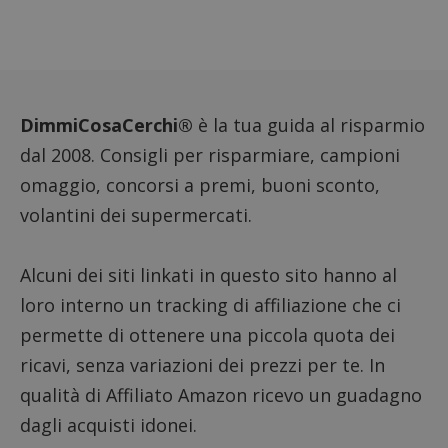
FCCDCF
.dimmicosacerchi.it
1 anno
Questo
viene u
per l'an
intern
dall'o
del sito
__eoi
.dimmicosacerchi.it
5 mesi 4
Questo
DimmiCosaCerchi®
è la tua guida al risparmio
settimane
viene u
per reg
dal 2008. Consigli per risparmiare, campioni
l'impe
dell'ut
omaggio, concorsi a premi, buoni sconto,
l'inter
con il 
volantini dei supermercati.
contri
miglio
l'espe
dell'ut
Alcuni dei siti linkati in questo sito hanno al
analizz
prestaz
sito.
loro interno un tracking di affiliazione che ci
permette di ottenere una piccola quota dei
ricavi, senza variazioni dei prezzi per te. In
qualità di Affiliato Amazon ricevo un guadagno
dagli acquisti idonei.