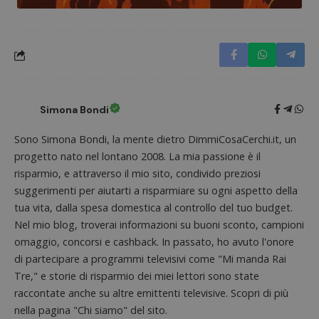
Nome
Provider
/
Dominio
Scadenza
Descri
_pk_id.1.938b
www.dimmicosacerchi.it
1 anno
Questo
Provider
/
Nome
Scadenza
Descrizione
cookie
Dominio
associa
piatta
test_cookie
14 minuti
Questo
Google LLC
analisi
57
cookie è
.doubleclick.net
open s
secondi
impostato
Piwik.
da
Simona Bondi
utilizz
DoubleClick
aiutare
(che è di
proprie
proprietà di
Sono Simona Bondi, la mente dietro DimmiCosaCerchi.it, un
siti We
Google) per
monito
progetto nato nel lontano 2008. La mia passione è il
determinare
compo
se il browser
dei vis
risparmio, e attraverso il mio sito, condivido preziosi
del
misura
visitatore
suggerimenti per aiutarti a risparmiare su ogni aspetto della
prestaz
del sito web
sito. È
supporta i
tua vita, dalla spesa domestica al controllo del tuo budget.
di tipo
cookie.
in cui i
Nel mio blog, troverai informazioni su buoni sconto, campioni
_pk_id 
omaggio, concorsi e cashback. In passato, ho avuto l'onore
da una
serie 
di partecipare a programmi televisivi come "Mi manda Rai
e lette
ritiene
Tre," e storie di risparmio dei miei lettori sono state
codice
riferi
raccontate anche su altre emittenti televisive. Scopri di più
il dom
nella pagina "Chi siamo" del sito.
imposta