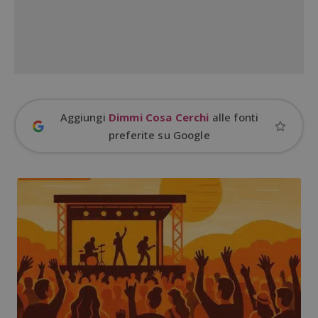
Google Privacy Policy
CookieScriptConsent
CookieScript
s
www.dimmicosacerchi.it
Aggiungi
Dimmi Cosa Cerchi
alle fonti
preferite su Google