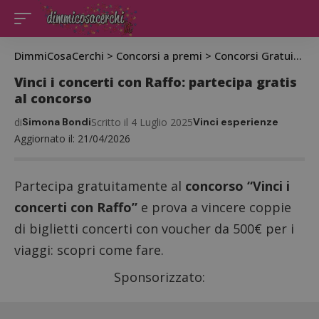
DimmiCosaCerchi
>
Concorsi a premi
>
Concorsi Gratuiti
>
V
Vinci i concerti con Raffo: partecipa gratis
al concorso
di
Simona Bondi
Scritto il 4 Luglio 2025
Vinci esperienze
Aggiornato il: 21/04/2026
Partecipa gratuitamente al
concorso “Vinci i
concerti con Raffo”
e prova a vincere coppie
di biglietti concerti con voucher da 500€ per i
viaggi: scopri come fare.
Sponsorizzato: