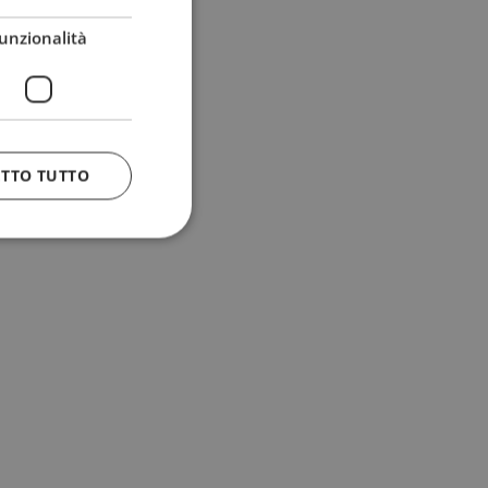
unzionalità
ETTO TUTTO
 e la gestione
n cookie
uando viene
la sua analisi dei
to in combinazione