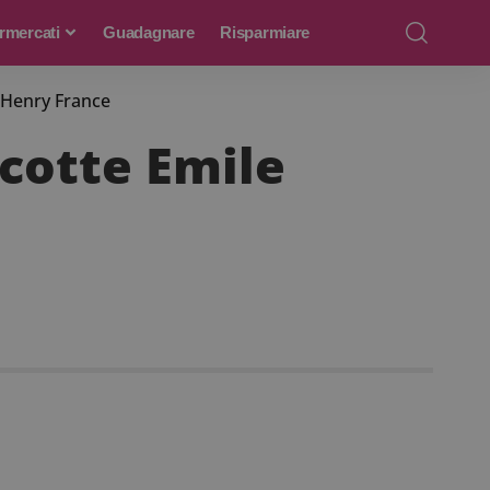
rmercati
Guadagnare
Risparmiare
e Henry France
ocotte Emile