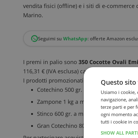
vendita fisici (offline) e i siti di e-commerce
Marino.
Seguimi su
WhatsApp
: offerte Amazon esclus
I premi in palio sono
350 Cocotte Ovali Em
116,31 € (IVA esclusa) cadauna!
I prodotti promozionati sono le confezioni d
Questo sito 
Cotechino 500 gr. a marchio Fini e Neg
Usiamo i cookie, c
navigazione, anali
Zampone 1 kg a marchio Fini e Negron
terze parti e per 
Stinco 600 gr. a marchio Fini e Negroni
ogni momento acce
tutti i cookie in 
Gran Cotechino 800 gr. a marchio Neg
SHOW ALL PAR
Per partecipare acquista almeno
1
confezion