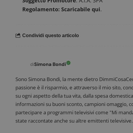
Soggetto Promotore
: A.I.A. SPA
Regolamento:
Scaricabile qui
.
Condividi questo articolo
CookieScriptConse
Simona Bondi
di
Sono Simona Bondi, la mente dietro DimmiCosaCerch
Nome
P
Prov
Nome
passione è il risparmio, e attraverso il mio sito, co
_pk_id.1.938b
w
Domi
su ogni aspetto della tua vita, dalla spesa domestica
test_cookie
Goog
.doub
informazioni su buoni sconto, campioni omaggio, con
partecipare a programmi televisivi come "Mi manda R
state raccontate anche su altre emittenti televisive. 
_pk_ses.1.938b
w