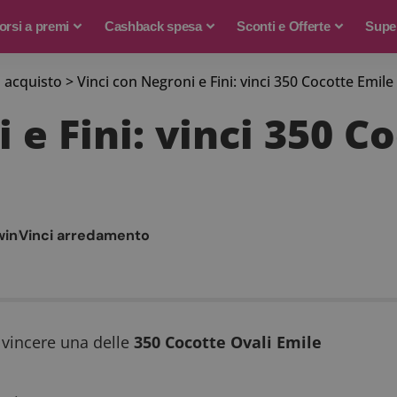
rsi a premi
Cashback spesa
Sconti e Offerte
Supe
 acquisto
>
Vinci con Negroni e Fini: vinci 350 Cocotte Emil
 e Fini: vinci 350 C
win
Vinci arredamento
 vincere una delle
350 Cocotte Ovali Emile