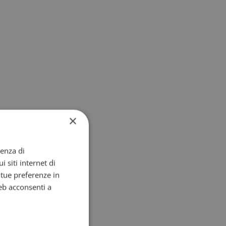
×
ienza di
i siti internet di
e tue preferenze in
eb acconsenti a