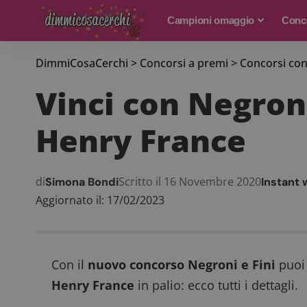
Campioni omaggio
Conco
DimmiCosaCerchi
>
Concorsi a premi
>
Concorsi con
Vinci con Negroni
Henry France
di
Scritto il 16 Novembre 2020
Simona Bondi
Instant 
Aggiornato il: 17/02/2023
Con il
nuovo concorso Negroni e Fini
puoi
Henry France
in palio: ecco tutti i dettagli.