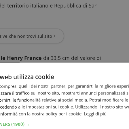
 del territorio italiano e Repubblica di San
ive che non trovi sul sito
ile Henry France
da 33,5 cm del valore di
i:
web utilizza cookie
roni
ompresi quelli dei nostri partner, per garantirti la migliore esper
zzare il traffico sul nostro sito, mostrarti annunci personalizzati su
i
fornirti le funzionalità relative ai social media. Potrai modificare l
dendo alle impostazioni sui cookie. Utilizzando il nostro sito w
conformità con la nostra policy per i cookie.
Leggi di più
roni
TNERS
(1900) →
e a scelta e
scopri subito se hai vinto
: per