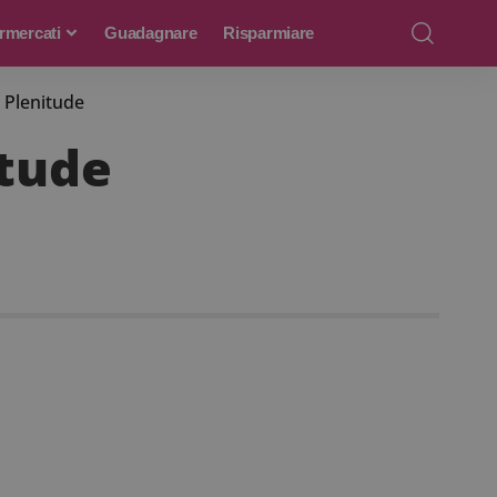
rmercati
Guadagnare
Risparmiare
 Plenitude
itude