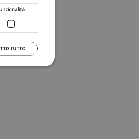
unzionalità
ETTO TUTTO
 e la gestione
n cookie
uando viene
la sua analisi dei
to in combinazione