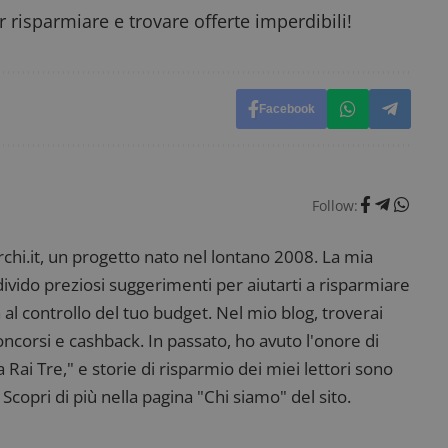
_pk_ses è seguito da una breve serie di numeri e
 risparmiare e trovare offerte imperdibili!
ritiene sia un codice di riferimento per il domin
cookie.
dimmicosacerchi.it
1 anno
Questo cookie viene utilizzato per l'analisi inte
del sito.
Facebook
dimmicosacerchi.it
5 mesi 4
Questo cookie viene utilizzato per registrare l'
settimane
e l'interazione con il sito web, contribuendo a 
l'esperienza dell'utente e analizzare le prestazion
Follow:
i.it, un progetto nato nel lontano 2008. La mia
ndivido preziosi suggerimenti per aiutarti a risparmiare
 al controllo del tuo budget. Nel mio blog, troverai
corsi e cashback. In passato, ho avuto l'onore di
ai Tre," e storie di risparmio dei miei lettori sono
Scopri di più nella pagina "Chi siamo" del sito.