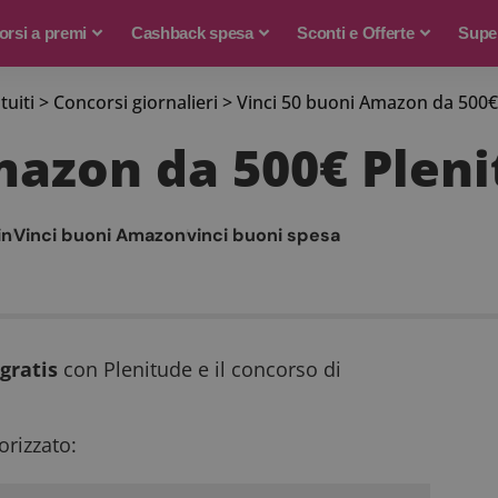
rsi a premi
Cashback spesa
Sconti e Offerte
Supe
tuiti
>
Concorsi giornalieri
>
Vinci 50 buoni Amazon da 500€
mazon da 500€ Plen
in
Vinci buoni Amazon
vinci buoni spesa
gratis
con Plenitude e il concorso di
rizzato: