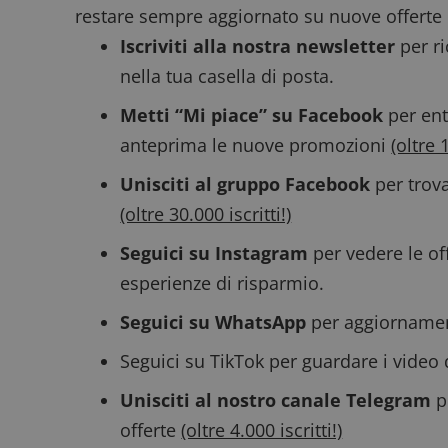
restare sempre aggiornato su nuove offerte 
Iscriviti alla nostra newsletter
per ri
nella tua casella di posta.
Metti “Mi piace” su Facebook
per ent
CookieScriptConse
anteprima le nuove promozioni
(oltre 
Unisciti al gruppo Facebook
per trova
(oltre 30.000 iscritti!)
Seguici su Instagram
per vedere le off
Nome
P
Prov
esperienze di risparmio.
Nome
_pk_id.1.938b
w
Domi
Seguici su WhatsApp
per aggiornamenti
test_cookie
Goog
.doub
Seguici su TikTok
per guardare i video 
Unisciti al nostro canale Telegram
p
_pk_ses.1.938b
w
offerte
(oltre 4.000 iscritti!)