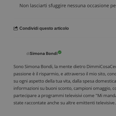
Non lasciarti sfuggire nessuna occasione per
FCCDCF
.
Condividi questo articolo
__eoi
.
Simona Bondi
di
Sono Simona Bondi, la mente dietro DimmiCosaCerch
passione è il risparmio, e attraverso il mio sito, co
su ogni aspetto della tua vita, dalla spesa domestica
informazioni su buoni sconto, campioni omaggio, con
partecipare a programmi televisivi come "Mi manda R
state raccontate anche su altre emittenti televisive. 