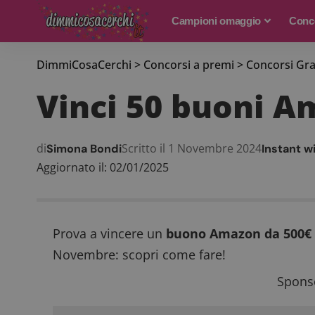
Campioni omaggio
Conco
DimmiCosaCerchi
>
Concorsi a premi
>
Concorsi Gra
Vinci 50 buoni A
di
Scritto il 1 Novembre 2024
Simona Bondi
Instant w
Aggiornato il: 02/01/2025
Prova a vincere un
buono Amazon da 500€ 
Novembre: scopri come fare!
Sponso