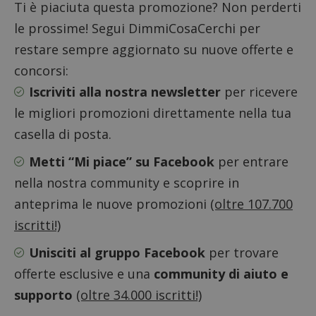
Ti è piaciuta questa promozione? Non perderti
le prossime! Segui DimmiCosaCerchi per
restare sempre aggiornato su nuove offerte e
concorsi:
Iscriviti alla nostra newsletter
per ricevere
le migliori promozioni direttamente nella tua
casella di posta.
Nome
Provider
/
Dominio
Scadenza
Descri
Metti “Mi piace” su Facebook
per entrare
_pk_id.1.938b
www.dimmicosacerchi.it
1 anno
Questo
Provider
/
Nome
Scadenza
Descrizione
cookie
Dominio
nella nostra community e scoprire in
associa
piatta
test_cookie
14 minuti
Questo
Google LLC
anteprima le nuove promozioni
(oltre 107.700
analisi
57
cookie è
.doubleclick.net
open s
secondi
impostato
iscritti!)
Piwik.
da
utilizz
DoubleClick
aiutare
(che è di
Unisciti al gruppo Facebook
per trovare
proprie
proprietà di
siti We
Google) per
offerte esclusive e una
community di aiuto e
monito
determinare
compo
se il browser
supporto
(oltre 34.000 iscritti!)
dei vis
del
misura
visitatore
prestaz
del sito web