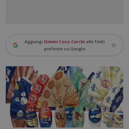
Aggiungi
Dimmi Cosa Cerchi
alle fonti
preferite su Google
Google Privacy Policy
CookieScriptConsent
CookieScript
s
www.dimmicosacerchi.it