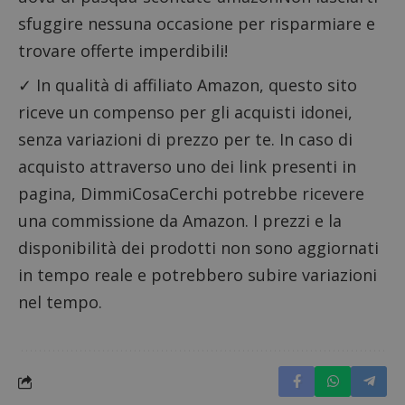
in cui i
sfuggire nessuna occasione per risparmiare e
_pk_se
seguit
breve s
trovare offerte imperdibili!
numeri
lettere
✓ In qualità di affiliato Amazon, questo sito
ritiene
codice
riceve un compenso per gli acquisti idonei,
riferi
il dom
imposta
senza variazioni di prezzo per te. In caso di
cookie
acquisto attraverso uno dei link presenti in
FCCDCF
.dimmicosacerchi.it
1 anno
Questo
viene u
pagina, DimmiCosaCerchi potrebbe ricevere
per l'an
intern
una commissione da Amazon. I prezzi e la
dall'o
del sito
disponibilità dei prodotti non sono aggiornati
__eoi
.dimmicosacerchi.it
5 mesi 4
Questo
in tempo reale e potrebbero subire variazioni
settimane
viene u
per reg
nel tempo.
l'impe
dell'ut
l'inter
con il 
contri
miglio
l'espe
dell'ut
analizz