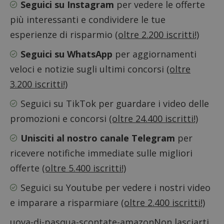
Seguici su Instagram
per vedere le offerte
sito. È
supporta i
di tipo
cookie.
più interessanti e condividere le tue
in cui i
_pk_id 
da una
esperienze di risparmio
(oltre 2.200 iscritti!)
serie 
e lette
Seguici su WhatsApp
per aggiornamenti
ritiene
codice
veloci e notizie sugli ultimi concorsi
(oltre
riferi
il dom
imposta
3.200 iscritti!)
cookie
Seguici su TikTok
per guardare i video delle
_pk_ses.1.938b
www.dimmicosacerchi.it
29 minuti
Questo
58
cookie
promozioni e concorsi
(oltre 24.400 iscritti!)
secondi
associa
piatta
analisi
Unisciti al nostro canale Telegram
per
open s
Piwik.
ricevere notifiche immediate sulle migliori
utilizz
aiutare
proprie
offerte
(oltre 5.400 iscritti!)
siti We
monito
Seguici su Youtube
per vedere i nostri video
compo
dei vis
e imparare a risparmiare
(oltre 2.400 iscritti!)
misura
prestaz
sito. È
uova-di-pasqua-scontate-amazonNon lasciarti
di tipo