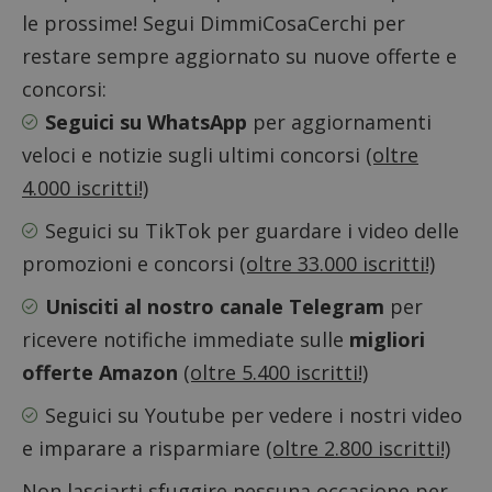
le prossime! Segui DimmiCosaCerchi per
restare sempre aggiornato su nuove offerte e
Google Privacy Policy
concorsi:
Seguici su WhatsApp
per aggiornamenti
veloci e notizie sugli ultimi concorsi
(oltre
CookieScriptConsent
CookieScript
s
www.dimmicosacerchi.it
4.000 iscritti!)
Seguici su TikTok
per guardare i video delle
promozioni e concorsi
(oltre 33.000 iscritti!)
Unisciti al nostro canale Telegram
per
ricevere notifiche immediate sulle
migliori
offerte Amazon
(oltre 5.400 iscritti!)
Seguici su Youtube
per vedere i nostri video
e imparare a risparmiare
(oltre 2.800 iscritti!)
Non lasciarti sfuggire nessuna occasione per