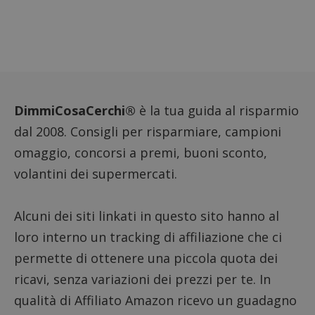
cookie
FCCDCF
.dimmicosacerchi.it
1 anno
Questo
viene u
per l'an
intern
dall'o
del sito
__eoi
.dimmicosacerchi.it
5 mesi 4
Questo
settimane
viene u
DimmiCosaCerchi®
è la tua guida al risparmio
per reg
l'impe
dal 2008. Consigli per risparmiare, campioni
dell'ut
l'inter
omaggio, concorsi a premi, buoni sconto,
con il 
contri
volantini dei supermercati.
miglio
l'espe
dell'ut
analizz
prestaz
Alcuni dei siti linkati in questo sito hanno al
sito.
loro interno un tracking di affiliazione che ci
permette di ottenere una piccola quota dei
ricavi, senza variazioni dei prezzi per te. In
qualità di Affiliato Amazon ricevo un guadagno