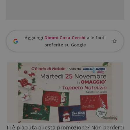
Aggiungi
Dimmi Cosa Cerchi
alle fonti
ApplicationGatewayAffinityCORS
diae.emailsp.com
S
preferite su Google
Ti è piaciuta questa promozione? Non perderti