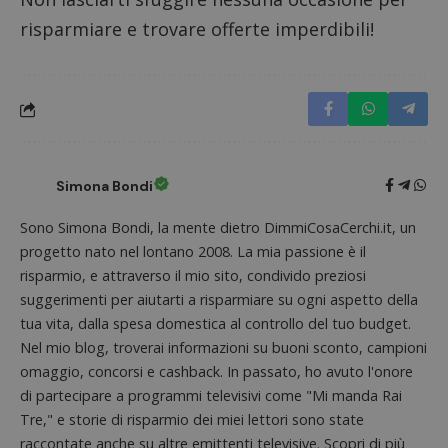
risparmiare e trovare offerte imperdibili!
Nome
Provider
/
Dominio
Scadenza
Descri
_pk_id.1.938b
www.dimmicosacerchi.it
1 anno
Questo
Provider
/
Nome
Scadenza
Descrizione
cookie
Dominio
associa
piatta
test_cookie
14 minuti
Questo
Google LLC
analisi
57
cookie è
.doubleclick.net
open s
secondi
impostato
Piwik.
da
utilizz
DoubleClick
Simona Bondi
aiutare
(che è di
proprie
proprietà di
siti We
Google) per
Sono Simona Bondi, la mente dietro DimmiCosaCerchi.it, un
monito
determinare
compo
se il browser
progetto nato nel lontano 2008. La mia passione è il
dei vis
del
misura
risparmio, e attraverso il mio sito, condivido preziosi
visitatore
prestaz
del sito web
suggerimenti per aiutarti a risparmiare su ogni aspetto della
sito. È
supporta i
di tipo
cookie.
tua vita, dalla spesa domestica al controllo del tuo budget.
in cui i
_pk_id 
Nel mio blog, troverai informazioni su buoni sconto, campioni
da una
serie 
omaggio, concorsi e cashback. In passato, ho avuto l'onore
e lette
di partecipare a programmi televisivi come "Mi manda Rai
ritiene
codice
Tre," e storie di risparmio dei miei lettori sono state
riferi
il dom
raccontate anche su altre emittenti televisive. Scopri di più