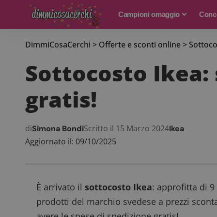
Campioni omaggio
Conco
DimmiCosaCerchi
>
Offerte e sconti online
>
Sottoco
Sottocosto Ikea: 
gratis!
di
Scritto il 15 Marzo 2024
Simona Bondi
Ikea
Aggiornato il: 09/10/2025
È arrivato il
sottocosto Ikea
: approfitta di 9
prodotti del marchio svedese a prezzi scontati
avere le spese di spedizione gratis!