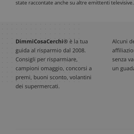
state raccontate anche su altre emittenti televisive. 
FCCDCF
.
DimmiCosaCerchi®
è la tua
Alcuni de
__eoi
.
guida al risparmio dal 2008.
affiliazi
Consigli per risparmiare,
senza var
campioni omaggio, concorsi a
un guada
premi, buoni sconto, volantini
dei supermercati.