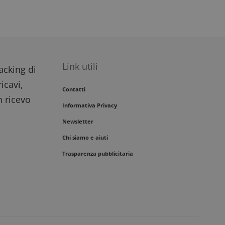
ri e misurare le
in cui il prefisso
 lettere, che si
io che imposta il
rna dall'operatore
Link utili
racking di
impegno dell'utente
migliorare
icavi,
i del sito.
Contatti
n ricevo
Informativa Privacy
Newsletter
Chi siamo e aiuti
Trasparenza pubblicitaria