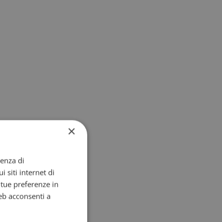
×
ienza di
i siti internet di
e tue preferenze in
eb acconsenti a