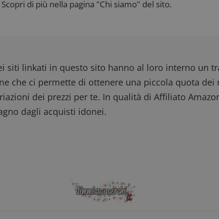
Scopri di più nella pagina "Chi siamo" del sito.
secondi
Web a monitorare il comportamento dei visitato
prestazioni del sito. È un cookie di tipo pattern, 
_pk_ses è seguito da una breve serie di numeri e
ritiene sia un codice di riferimento per il domin
cookie.
dimmicosacerchi.it
1 anno
Questo cookie viene utilizzato per l'analisi inte
del sito.
i siti linkati in questo sito hanno al loro interno un t
dimmicosacerchi.it
5 mesi 4
Questo cookie viene utilizzato per registrare l'
settimane
e l'interazione con il sito web, contribuendo a 
one che ci permette di ottenere una piccola quota dei r
l'esperienza dell'utente e analizzare le prestazion
iazioni dei prezzi per te. In qualità di Affiliato Amazo
gno dagli acquisti idonei.