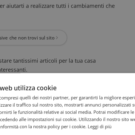
per aiutarti a realizzare tutti i cambiamenti che
ive che non trovi sul sito
tare tantissimi articoli per la tua casa
nteressanti.
l mobile
KALKNÄS
, con ante scorrevoli ed
web utilizza cookie
lotto, per esempio)
a soli 89€ invece di 179€
:
ompresi quelli dei nostri partner, per garantirti la migliore esper
zzare il traffico sul nostro sito, mostrarti annunci personalizzati su
linee di pregio del marchio, può essere tuo per
fornirti le funzionalità relative ai social media. Potrai modificare l
uno sconto del 56%
. Tieni presente che
dendo alle impostazioni sui cookie. Utilizzando il nostro sito w
o, quindi si tratta di un tavolo da salotto di
conformità con la nostra policy per i cookie.
Leggi di più
e nella sua semplicità.