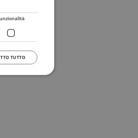
unzionalità
ETTO TUTTO
 e la gestione
n cookie
uando viene
la sua analisi dei