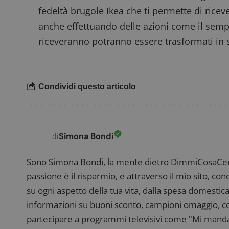
fedeltà brugole Ikea
che ti permette di ricev
ApplicationGatewa
anche effettuando delle azioni come il sempli
riceveranno potranno essere trasformati in s
CookieScriptConse
Condividi questo articolo
Simona Bondi
di
Nome
P
Prov
Sono Simona Bondi, la mente dietro DimmiCosaCerch
Nome
_pk_id.1.938b
w
Domi
passione è il risparmio, e attraverso il mio sito, co
test_cookie
Goog
.doub
su ogni aspetto della tua vita, dalla spesa domestica
informazioni su buoni sconto, campioni omaggio, con
partecipare a programmi televisivi come "Mi manda R
_pk_ses.1.938b
w