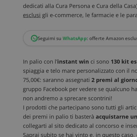
dedicati alla Cura Persona e Cura della Casa)
esclusi
gli e-commerce, le farmacie e le par
Seguimi su
WhatsApp
: offerte Amazon esclus
In palio con l’
instant win
ci sono
130 kit e
spiaggia e telo mare personalizzato con il n
75,00€: saranno assegnati
2 premi al giorn
gruppo Facebook
per vedere se qualcuno ha g
non andremo a sprecare scontrini!
I prodotti che partecipano sono tutti gli arti
dei premi in palio ti basterà
acquistarne un
collegarti al sito dedicato al concorso e inserir
Saprai subito se hai vinto e, in questo caso,