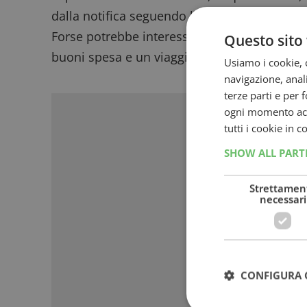
dalla notifica seguendo le istruzioni che rice
Forse potrebbe interessarti anche il
Concors
Questo sito 
buoni spesa e un viaggio alle Maldive.
Usiamo i cookie, c
navigazione, anali
Sponso
terze parti e per 
ogni momento acce
tutti i cookie in 
SHOW ALL PAR
Strettamen
necessari
CONFIGURA 