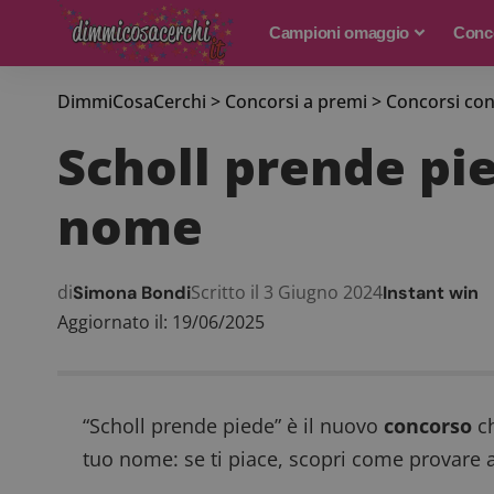
Campioni omaggio
Conco
DimmiCosaCerchi
>
Concorsi a premi
>
Concorsi con
Scholl prende pied
nome
di
Scritto il 3 Giugno 2024
Simona Bondi
Instant win
Aggiornato il: 19/06/2025
“Scholl prende piede” è il nuovo
concorso
ch
tuo nome: se ti piace, scopri come provare a