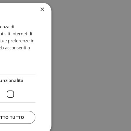
×
ienza di
i siti internet di
e tue preferenze in
eb acconsenti a
unzionalità
ETTO TUTTO