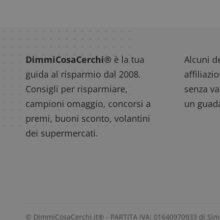
DimmiCosaCerchi®
è la tua
Alcuni de
guida al risparmio dal 2008.
affiliazi
Consigli per risparmiare,
senza var
campioni omaggio, concorsi a
un guada
premi, buoni sconto, volantini
dei supermercati.
© DimmiCosaCerchi.it® - PARTITA IVA: 01640970933 di Si