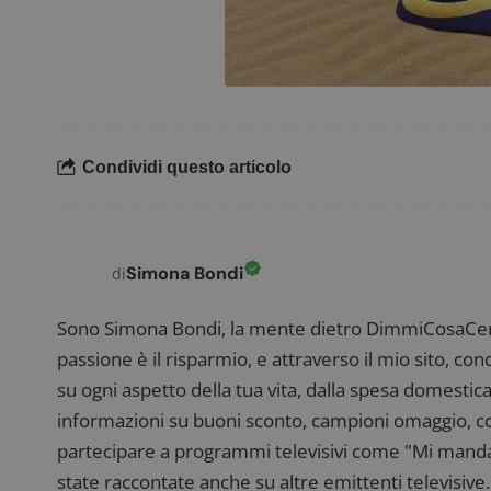
Nome
P
Prov
Nome
_pk_id.1.938b
w
Domi
test_cookie
Goog
.doub
Condividi questo articolo
_pk_ses.1.938b
w
Simona Bondi
di
Sono Simona Bondi, la mente dietro DimmiCosaCerch
FCCDCF
.
passione è il risparmio, e attraverso il mio sito, co
su ogni aspetto della tua vita, dalla spesa domestica
__eoi
.
informazioni su buoni sconto, campioni omaggio, con
partecipare a programmi televisivi come "Mi manda R
state raccontate anche su altre emittenti televisive. 