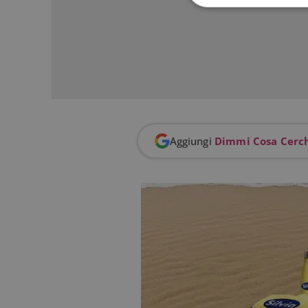
I cookie strettamente
dell'account. Il sito
Nome
_GRECAPTCHA
Aggiungi
Dimmi Cosa Cerc
ApplicationGatewa
CookieScriptConse