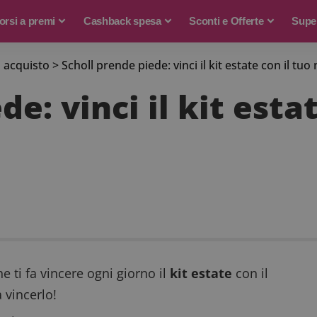
rsi a premi
Cashback spesa
Sconti e Offerte
Supe
 acquisto
>
Scholl prende piede: vinci il kit estate con il tu
e: vinci il kit estat
e ti fa vincere ogni giorno il
kit estate
con il
 vincerlo!