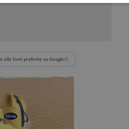
Strettamente necessari
Performance
Targeting
Funzionalità
 necessari consentono le funzionalità principali del sito web come l'accesso dell'utente
 web non può essere utilizzato correttamente senza i cookie strettamente necessari.
Provider
/
Dominio
Scadenza
Descrizione
5 mesi 3
Google reCAPTCHA imposta u
Google LLC
settimane
necessario (_GRECAPTCHA) q
www.google.com
eseguito allo scopo di fornire 
hi
alle fonti preferite su Google
rischi.
yAffinityCORS
diae.emailsp.com
Sessione
Questo cookie viene utilizza
con il bilanciamento del carico
garantire che le richieste del 
indirizzate allo stesso server 
sessione di navigazione, mig
l'esperienza dell'utente prom
efficace delle risorse. In part
CORS (Cross-Origin Resource
la gestione delle richieste in 
nt
4
Questo cookie viene utilizzato
CookieScript
settimane
Cookie-Script.com per ricorda
www.dimmicosacerchi.it
2 giorni
consenso sui cookie dei visita
che il banner dei cookie di C
funzioni correttamente.