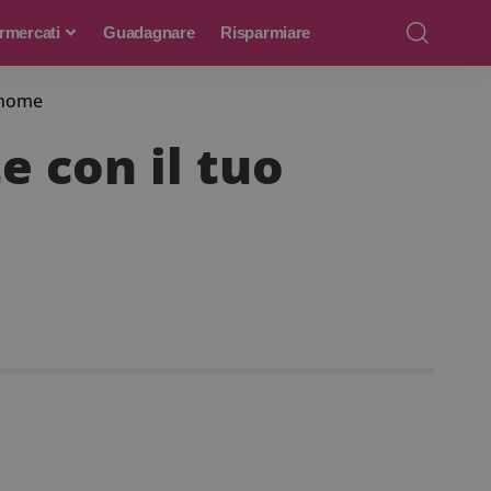
rmercati
Guadagnare
Risparmiare
o nome
e con il tuo