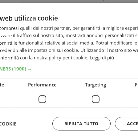
verai via email.
o “Paradiso da vivere”
che mette in palio
web utilizza cookie
ompresi quelli dei nostri partner, per garantirti la migliore esper
zzare il traffico sul nostro sito, mostrarti annunci personalizzati su
rizzato:
fornirti le funzionalità relative ai social media. Potrai modificare l
dendo alle impostazioni sui cookie. Utilizzando il nostro sito w
conformità con la nostra policy per i cookie.
Leggi di più
TNERS
(1900) →
te
Performance
Targeting
F
COOKIE
RIFIUTA TUTTO
ACC