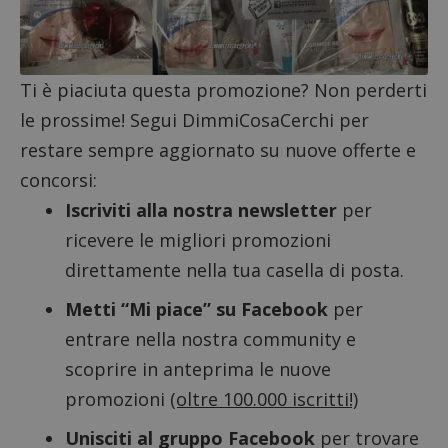
Targeting
Funzionalità
I cookie strettamente necessari consentono le
funzionalità principali del sito web come l'accesso
dell'utente e la gestione dell'account. Il sito web
Ti è piaciuta questa promozione? Non perderti
non può essere utilizzato correttamente senza i
le prossime! Segui DimmiCosaCerchi per
cookie strettamente necessari.
restare sempre aggiornato su nuove offerte e
Nome
Provider
/
Dominio
S
concorsi:
_GRECAPTCHA
Google LLC
s
www.google.com
Iscriviti alla nostra newsletter
per
ricevere le migliori promozioni
direttamente nella tua casella di posta.
Metti “Mi piace” su Facebook
per
entrare nella nostra community e
ApplicationGatewayAffinityCORS
diae.emailsp.com
S
scoprire in anteprima le nuove
promozioni
(oltre 100.000 iscritti!)
Unisciti al gruppo Facebook
per trovare