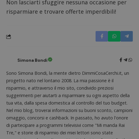
Non lasciarti sfuggire nessuna occasione per
risparmiare e trovare offerte imperdibili!
Simona Bondi
Sono Simona Bondi, la mente dietro DimmiCosaCerchi.it, un
progetto nato nel lontano 2008. La mia passione è il
Nome
Provider
/
Dominio
Scadenza
Descri
risparmio, e attraverso il mio sito, condivido preziosi
_pk_id.1.938b
www.dimmicosacerchi.it
1 anno
Questo
suggerimenti per aiutarti a risparmiare su ogni aspetto della
Provider
/
Nome
Scadenza
Descrizione
cookie
Dominio
tua vita, dalla spesa domestica al controllo del tuo budget.
associa
piatta
test_cookie
14 minuti
Questo
Google LLC
Nel mio blog, troverai informazioni su buoni sconto, campioni
analisi
57
cookie è
.doubleclick.net
open s
omaggio, concorsi e cashback. In passato, ho avuto l'onore
secondi
impostato
Piwik.
da
utilizz
di partecipare a programmi televisivi come "Mi manda Rai
DoubleClick
aiutare
(che è di
Tre," e storie di risparmio dei miei lettori sono state
proprie
proprietà di
siti We