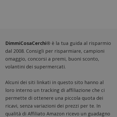
dei vis
misura
prestaz
sito. È
di tipo
in cui i
_pk_se
seguit
breve s
numeri
lettere
DimmiCosaCerchi®
è la tua guida al risparmio
ritiene
codice
dal 2008. Consigli per risparmiare, campioni
riferi
il dom
imposta
omaggio, concorsi a premi, buoni sconto,
cookie
volantini dei supermercati.
FCCDCF
.dimmicosacerchi.it
1 anno
Questo
viene u
per l'an
intern
Alcuni dei siti linkati in questo sito hanno al
dall'o
del sito
loro interno un tracking di affiliazione che ci
__eoi
.dimmicosacerchi.it
5 mesi 4
Questo
permette di ottenere una piccola quota dei
settimane
viene u
per reg
ricavi, senza variazioni dei prezzi per te. In
l'impe
dell'ut
qualità di Affiliato Amazon ricevo un guadagno
l'inter
con il 