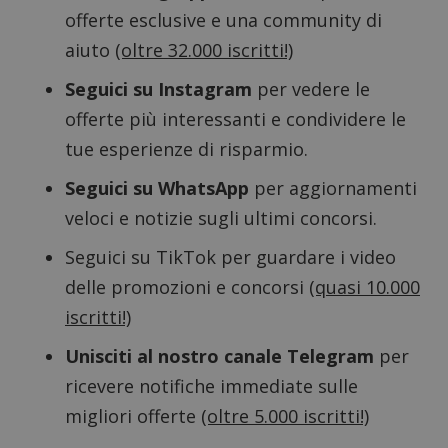
offerte esclusive e una community di
aiuto
(oltre 32.000 iscritti!)
Seguici su Instagram
per vedere le
offerte più interessanti e condividere le
tue esperienze di risparmio.
Seguici su WhatsApp
per aggiornamenti
veloci e notizie sugli ultimi concorsi.
Seguici su TikTok
per guardare i video
Google Privacy Policy
delle promozioni e concorsi
(quasi 10.000
iscritti!)
Unisciti al nostro canale Telegram
per
CookieScriptConsent
CookieScript
ricevere notifiche immediate sulle
s
www.dimmicosacerchi.it
migliori offerte
(oltre 5.000 iscritti!)