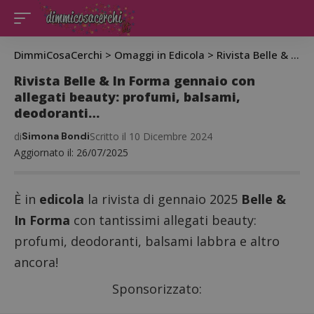
DimmiCosaCerchi
>
Omaggi in Edicola
>
Rivista Belle & In Forma gennaio con allegati beauty: profumi, balsami, deodoranti…
Rivista Belle & In Forma gennaio con
allegati beauty: profumi, balsami,
deodoranti…
di
Simona Bondi
Scritto il 10 Dicembre 2024
Aggiornato il: 26/07/2025
È in
edicola
la rivista di gennaio 2025
Belle &
In Forma
con tantissimi allegati beauty:
profumi, deodoranti, balsami labbra e altro
ancora!
Sponsorizzato: