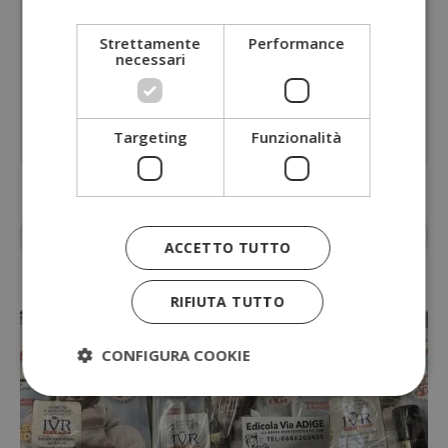
Strettamente
Performance
necessari
Targeting
Funzionalità
Aggiungi
Dimmi Cosa Cerchi
alle fonti
ACCETTO TUTTO
preferite su Google
RIFIUTA TUTTO
CONFIGURA COOKIE
Strettamente necessari
Performance