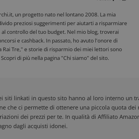
i.it, un progetto nato nel lontano 2008. La mia
ndivido preziosi suggerimenti per aiutarti a risparmiare
 al controllo del tuo budget. Nel mio blog, troverai
corsi e cashback. In passato, ho avuto l'onore di
ai Tre," e storie di risparmio dei miei lettori sono
Scopri di più nella pagina "Chi siamo" del sito.
i siti linkati in questo sito hanno al loro interno un t
one che ci permette di ottenere una piccola quota dei r
iazioni dei prezzi per te. In qualità di Affiliato Amazo
gno dagli acquisti idonei.