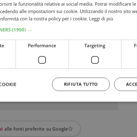
fornirti le funzionalità relative ai social media. Potrai modificare l
dendo alle impostazioni sui cookie. Utilizzando il nostro sito w
conformità con la nostra policy per i cookie.
Leggi di più
TNERS
(1900) →
te
Performance
Targeting
F
COOKIE
RIFIUTA TUTTO
ACC
Strettamente necessari
Performance
Targeting
Funzionalità
 necessari consentono le funzionalità principali del sito web come l'accesso dell'utente
hi
alle fonti preferite su Google
 web non può essere utilizzato correttamente senza i cookie strettamente necessari.