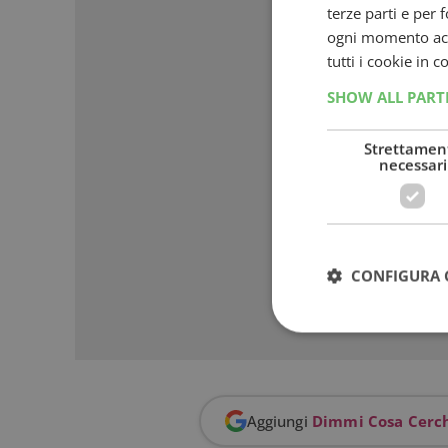
terze parti e per 
ogni momento acce
tutti i cookie in 
SHOW ALL PAR
Strettamen
necessari
CONFIGURA 
I cookie strettamente
Aggiungi
Dimmi Cosa Cerc
dell'account. Il sito