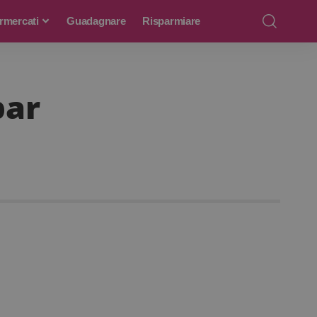
rmercati
Guadagnare
Risparmiare
par