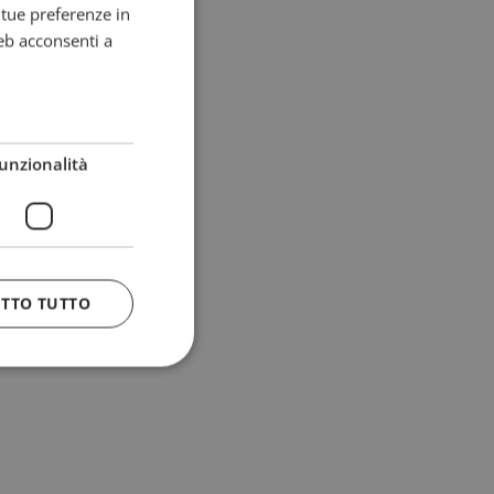
e tue preferenze in
eb acconsenti a
unzionalità
ETTO TUTTO
 e la gestione