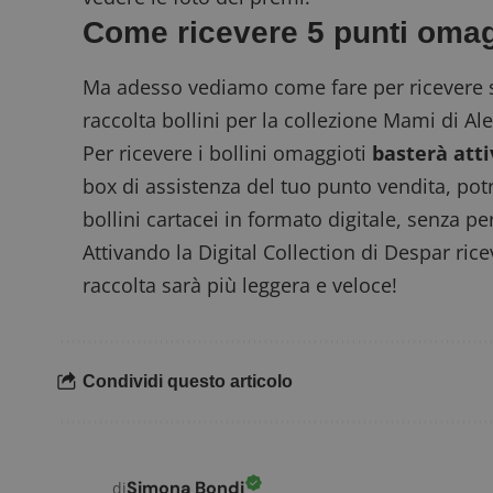
.doub
Come ricevere 5 punti oma
Ma adesso vediamo come fare per ricevere s
_pk_ses.1.938b
w
raccolta bollini per la collezione Mami di Al
Per ricevere i bollini omaggioti
basterà atti
box di assistenza del tuo punto vendita, pot
FCCDCF
.
bollini cartacei in formato digitale, senza pe
Attivando la Digital Collection di Despar ric
__eoi
.
raccolta sarà più leggera e veloce!
Condividi questo articolo
Simona Bondi
di