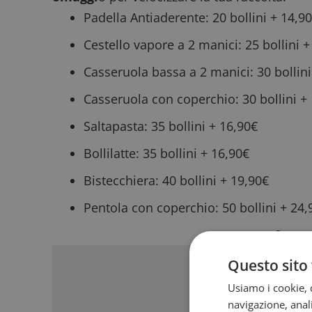
Padella Antiaderente: 20 bollini + 14,9
Cestello vapore a 2 manici: 25 bollini 
Casseruola bassa a 2 manici: 30 bollini
Casseruola con coperchio: 30 bollini +
Saltapasta: 35 bollini + 16,90€
Bollilatte: 35 bollini + 16,90€
Bistecchiera: 40 bollini + 19,90€
Pentola con coperchio: 50 bollini + 24,
Sponso
Questo sito 
Usiamo i cookie, c
navigazione, anali