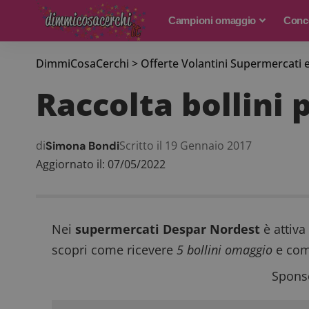
Campioni omaggio
Conco
DimmiCosaCerchi
>
Offerte Volantini Supermercati 
Raccolta bollini 
di
Scritto il 19 Gennaio 2017
Simona Bondi
Aggiornato il: 07/05/2022
Nei
supermercati Despar Nordest
è attiva
scopri come ricevere
5 bollini omaggio
e come
Sponso