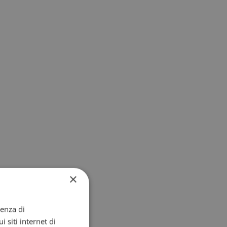
×
ienza di
i siti internet di