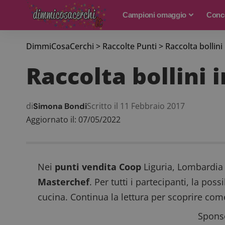
Campioni omaggio
Conco
DimmiCosaCerchi
>
Raccolte Punti
>
Raccolta bollin
Raccolta bollini 
di
Scritto il 11 Febbraio 2017
Simona Bondi
Aggiornato il: 07/05/2022
Nei
punti vendita Coop
Liguria, Lombardia 
Masterchef
. Per tutti i partecipanti, la poss
cucina. Continua la lettura per scoprire com
Sponso