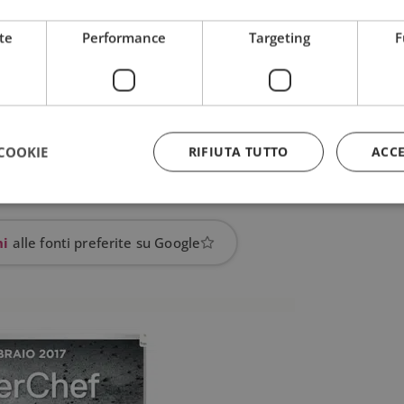
te
Performance
Targeting
F
COOKIE
RIFIUTA TUTTO
ACC
Strettamente necessari
Performance
Targeting
Funzionalità
hi
alle fonti preferite su Google
 necessari consentono le funzionalità principali del sito web come l'accesso dell'utente
 web non può essere utilizzato correttamente senza i cookie strettamente necessari.
Provider
/
Dominio
Scadenza
Descrizione
5 mesi 3
Google reCAPTCHA imposta u
Google LLC
settimane
necessario (_GRECAPTCHA) q
www.google.com
eseguito allo scopo di fornire 
rischi.