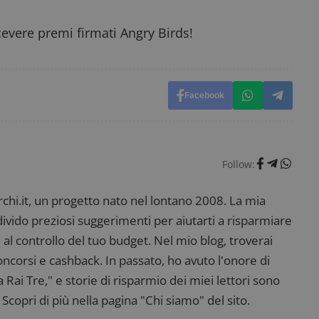
prestazioni del sito. È un cookie di tipo pattern, 
_pk_ses è seguito da una breve serie di numeri e
ritiene sia un codice di riferimento per il domin
cevere premi firmati Angry Birds!
cookie.
dimmicosacerchi.it
1 anno
Questo cookie viene utilizzato per l'analisi inte
del sito.
dimmicosacerchi.it
5 mesi 4
Questo cookie viene utilizzato per registrare l'
Facebook
settimane
e l'interazione con il sito web, contribuendo a 
l'esperienza dell'utente e analizzare le prestazion
Follow:
i.it, un progetto nato nel lontano 2008. La mia
ndivido preziosi suggerimenti per aiutarti a risparmiare
 al controllo del tuo budget. Nel mio blog, troverai
corsi e cashback. In passato, ho avuto l'onore di
ai Tre," e storie di risparmio dei miei lettori sono
Scopri di più nella pagina "Chi siamo" del sito.