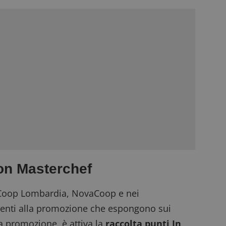
con Masterchef
 Coop Lombardia, NovaCoop e nei
enti alla promozione che espongono sui
a promozione, è attiva la
raccolta punti In