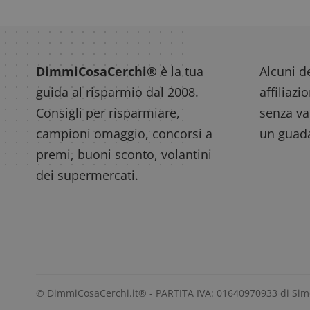
DimmiCosaCerchi®
è la tua
Alcuni de
guida al risparmio dal 2008.
affiliazi
Consigli per risparmiare,
senza var
campioni omaggio, concorsi a
un guada
premi, buoni sconto, volantini
dei supermercati.
© DimmiCosaCerchi.it® - PARTITA IVA: 01640970933 di Si