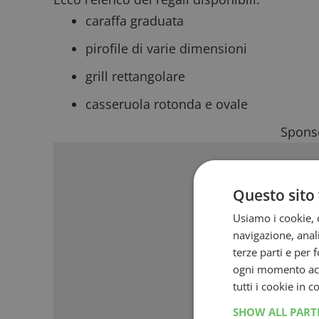
caraffa graduata
pirofile di varie dimensioni
grill rettangolare
casseruola rotonda e ovale
Sponso
Questo sito 
Usiamo i cookie, c
navigazione, anali
terze parti e per 
ogni momento acce
tutti i cookie in 
SHOW ALL PAR