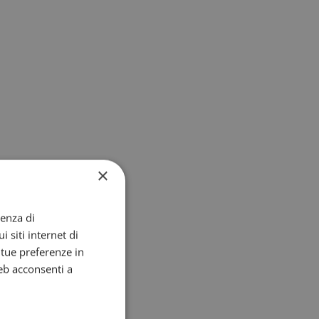
×
ienza di
i siti internet di
e tue preferenze in
eb acconsenti a