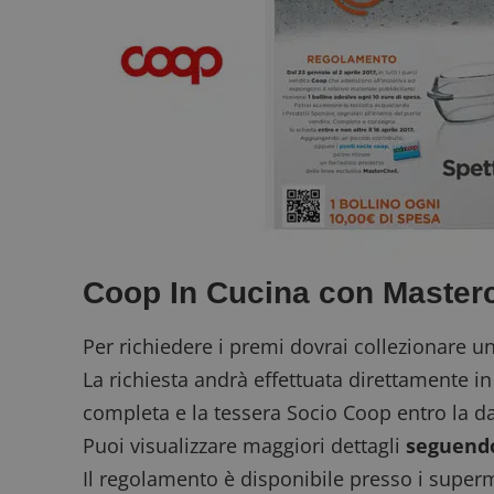
ApplicationGatewa
CookieScriptConse
Coop In Cucina con Masterc
Nome
P
Prov
Nome
_pk_id.1.938b
w
Domi
Per richiedere i premi dovrai collezionare u
test_cookie
Goog
La richiesta andrà effettuata direttamente i
.doub
completa e la tessera Socio Coop entro la da
Puoi visualizzare maggiori dettagli
seguendo
_pk_ses.1.938b
w
Il regolamento è disponibile presso i superm