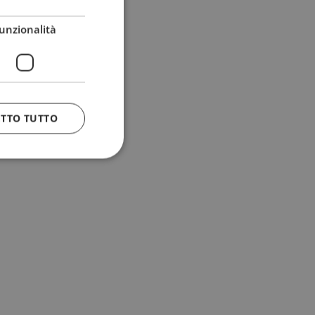
unzionalità
ETTO TUTTO
 e la gestione
n cookie
uando viene
la sua analisi dei