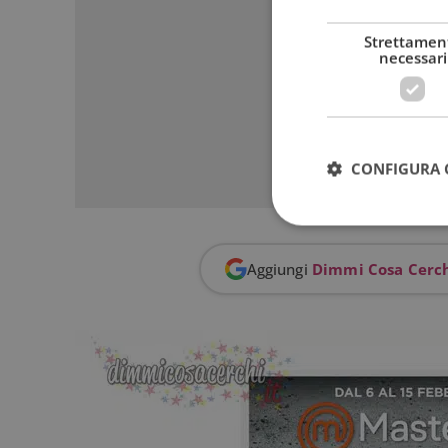
Strettamen
necessari
CONFIGURA 
Aggiungi
Dimmi Cosa Cerc
I cookie strettamente
dell'account. Il sito
Nome
_GRECAPTCHA