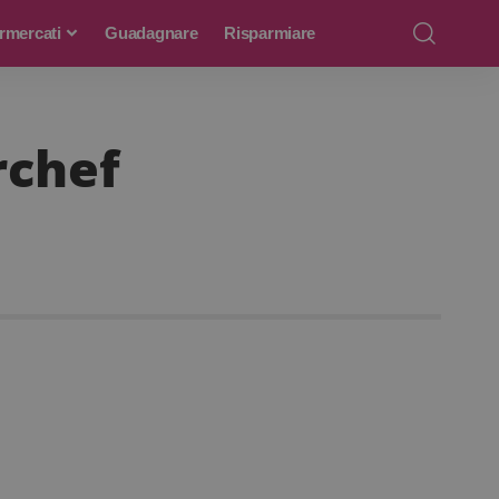
rmercati
Guadagnare
Risparmiare
rchef