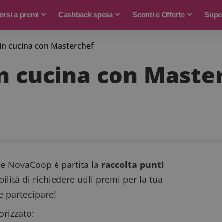
rsi a premi
Cashback spesa
Sconti e Offerte
Supe
i in cucina con Masterchef
in cucina con Maste
e NovaCoop è partita la
raccolta punti
ibilità di richiedere utili premi per la tua
e partecipare!
rizzato: