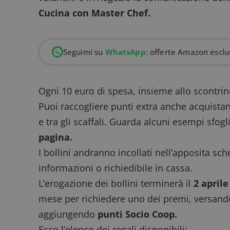
Cucina con Master Chef.
Seguimi su
WhatsApp
: offerte Amazon esclus
Ogni 10 euro di spesa, insieme allo scontrin
Puoi raccogliere punti extra anche acquista
e tra gli scaffali. Guarda alcuni esempi sfog
pagina.
I bollini andranno incollati nell’apposita sc
informazioni o richiedibile in cassa.
L’erogazione dei bollini terminerà il
2 aprile
mese per richiedere uno dei premi, versan
aggiungendo
punti Socio Coop.
Ecco l’elenco dei regali disponibili: