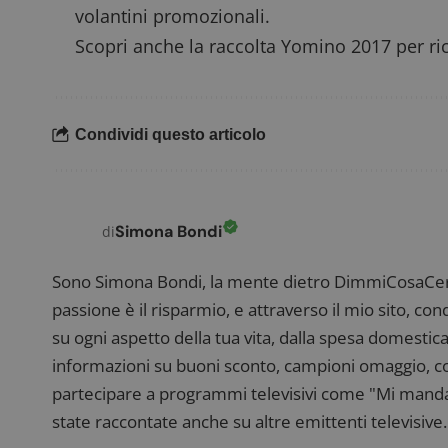
volantini promozionali.
Scopri anche la raccolta Yomino 2017 per ri
FCCDCF
.
__eoi
.
Condividi questo articolo
Simona Bondi
di
Sono Simona Bondi, la mente dietro DimmiCosaCerch
passione è il risparmio, e attraverso il mio sito, co
su ogni aspetto della tua vita, dalla spesa domestica
informazioni su buoni sconto, campioni omaggio, con
partecipare a programmi televisivi come "Mi manda R
state raccontate anche su altre emittenti televisive. 