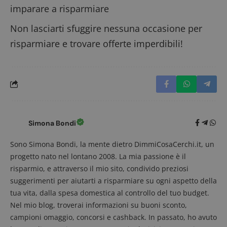
il domini
imparare a risparmiare
imposta i
cookie.
Non lasciarti sfuggire nessuna occasione per
FCCDCF
.dimmicosacerchi.it
1 anno
Questo c
viene util
risparmiare e trovare offerte imperdibili!
per l'anal
interna
dall'oper
del sito.
__eoi
.dimmicosacerchi.it
5 mesi 4
Questo c
settimane
viene util
per regis
l'impegn
dell'utent
l'interazi
Simona Bondi
con il sit
contribu
migliorar
Sono Simona Bondi, la mente dietro DimmiCosaCerchi.it, un
l'esperie
dell'utent
progetto nato nel lontano 2008. La mia passione è il
analizzare
risparmio, e attraverso il mio sito, condivido preziosi
prestazio
sito.
suggerimenti per aiutarti a risparmiare su ogni aspetto della
tua vita, dalla spesa domestica al controllo del tuo budget.
Nel mio blog, troverai informazioni su buoni sconto,
campioni omaggio, concorsi e cashback. In passato, ho avuto