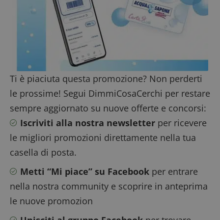
Nome
Provider
/
Dominio
Scadenza
Descrizio
Provider
/
Nome
Scadenza
Descrizione
_pk_id.1.938b
www.dimmicosacerchi.it
1 anno
Questo n
Dominio
cookie è
associato 
test_cookie
14
Questo
Google LLC
piattafor
minuti
cookie è
.doubleclick.net
Ti è piaciuta questa promozione? Non perderti
analisi w
57
impostato
open sou
secondi
da
le prossime! Segui DimmiCosaCerchi per restare
Piwik. Vi
DoubleClick
utilizzato
(che è di
sempre aggiornato su nuove offerte e concorsi:
aiutare i
proprietà di
proprieta
Google) per
siti Web 
Iscriviti alla nostra newsletter
per ricevere
determinare
monitorar
se il
comport
le migliori promozioni direttamente nella tua
browser del
dei visita
visitatore
misurare 
del sito web
casella di posta.
prestazio
supporta i
sito. È u
cookie.
di tipo pa
Metti “Mi piace” su Facebook
per entrare
in cui il p
_pk_id è 
nella nostra community e scoprire in anteprima
da una b
serie di 
le nuove promozion
e lettere,
ritiene si
codice di
Unisciti al gruppo Facebook
per trovare