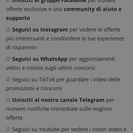
riferimen
il domini
offerte esclusive e una
community di aiuto e
imposta i
cookie.
supporto
_pk_ses.1.938b
www.dimmicosacerchi.it
29 minuti
Questo n
58
cookie è
Seguici su Instagram
per vedere le offerte
secondi
associato 
piattafor
più interessanti e condividere le tue esperienze
analisi w
open sou
di risparmio
Piwik. Vi
utilizzato
aiutare i
Seguici su WhatsApp
per aggiornamenti
proprieta
siti Web 
veloci e notizie sugli ultimi concorsi
monitorar
comport
dei visita
Seguici su TikTok
per guardare i video delle
misurare 
prestazio
promozioni e concorsi
sito. È u
di tipo pa
in cui il p
Unisciti al nostro canale Telegram
per
_pk_ses è
seguito d
ricevere notifiche immediate sulle migliori
breve ser
numeri e
offerte
lettere, c
ritiene si
codice di
Seguici su Youtube
per vedere i nostri video e
riferimen