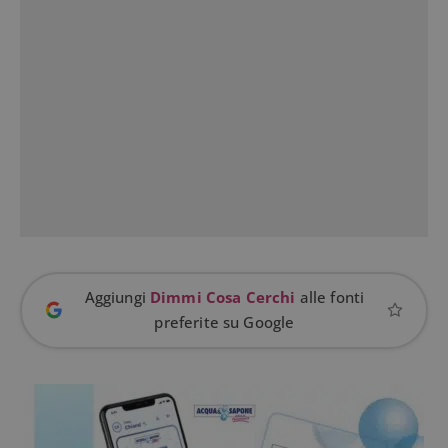
Google
Privacy Policy
CookieScriptConsent
CookieScript
set
www.dimmicosacerchi.it
2 g
Aggiungi
Dimmi Cosa Cerchi
alle fonti
preferite su Google