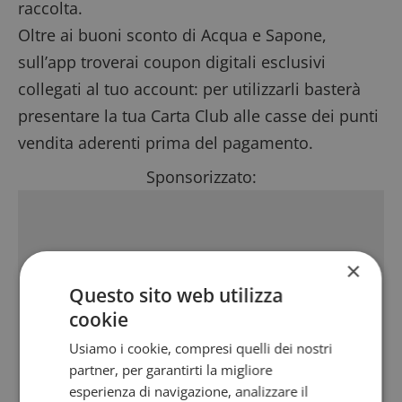
raccolta.
Oltre ai
buoni sconto di Acqua e Sapone
,
sull’app troverai coupon digitali esclusivi
collegati al tuo account: per utilizzarli basterà
presentare la tua Carta Club alle casse dei punti
vendita aderenti prima del pagamento.
Sponsorizzato:
×
Questo sito web utilizza
cookie
Usiamo i cookie, compresi quelli dei nostri
partner, per garantirti la migliore
esperienza di navigazione, analizzare il