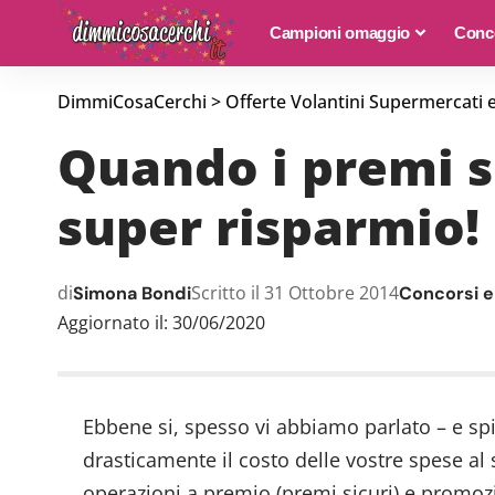
Campioni omaggio
Conco
DimmiCosaCerchi
>
Offerte Volantini Supermercati 
Quando i premi si
super risparmio!
di
Scritto il 31 Ottobre 2014
Simona Bondi
Concorsi e
Aggiornato il: 30/06/2020
Ebbene si, spesso vi abbiamo parlato – e sp
drasticamente il costo delle vostre spese a
operazioni a premio (
premi sicuri
) e promoz