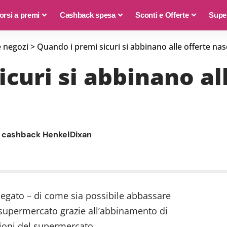
rsi a premi
Cashback spesa
Sconti e Offerte
Supe
e negozi
>
Quando i premi sicuri si abbinano alle offerte nas
curi si abbinano all
 cashback Henkel
Dixan
iegato – di come sia possibile abbassare
l supermercato grazie all’abbinamento di
ioni del supermercato.