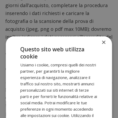
giorni dall’acquisto, completare la procedura
inserendo i dati richiesti e caricare la
fotografia o la scansione della prova di
acquisto (jpeg, png o pdf max 10MB); dovremo
inoltre indicare i dati necessari all’accredito del
×
rimborso
tramite bonifico
(IBAN, agenzia di
Questo sito web utilizza
appoggio, intestatario del conto) o carta
cookie
ricaricabile. Non dimentichiamoci che il conto
Usiamo i cookie, compresi quelli dei nostri
corrente indicato dovrà essere intestato o co-
partner, per garantirti la migliore
intestato al richiedente il rimborso.
esperienza di navigazione, analizzare il
traffico sul nostro sito, mostrarti annunci
Suggerimento
: per i cashback è perfetta la
personalizzati sui siti internet di terze
parti e per fornirti le funzionalità relative ai
carta HYPE
dotata di IBAN. È gratuita, sicura e
social media. Potrai modificare le tue
ti regala 10€ omaggio.
Clicca qui e scopri la
preferenze in ogni momento accedendo
promozione
alle impostazioni sui cookie. Utilizzando il