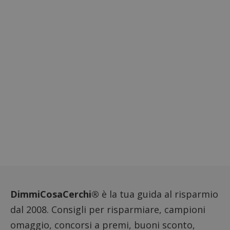
CookieScriptConsent
CookieScript
s
www.dimmicosacerchi.it
DimmiCosaCerchi®
è la tua guida al risparmio
Nome
Provider
/
Dominio
Scadenza
Descri
dal 2008. Consigli per risparmiare, campioni
_pk_id.1.938b
www.dimmicosacerchi.it
1 anno
Questo
Provider
/
Nome
Scadenza
Descrizione
cookie
Dominio
omaggio, concorsi a premi, buoni sconto,
associa