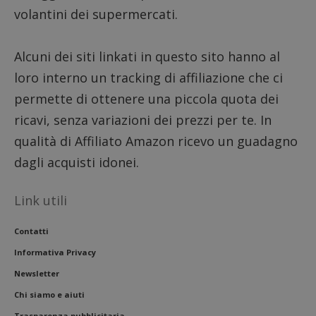
piatta
test_cookie
14 minuti
Questo
Google LLC
volantini dei supermercati.
analisi
57
cookie è
.doubleclick.net
open s
secondi
impostato
Piwik.
da
utilizz
DoubleClick
aiutare
Alcuni dei siti linkati in questo sito hanno al
(che è di
proprie
proprietà di
siti We
loro interno un tracking di affiliazione che ci
Google) per
monito
determinare
compo
se il browser
permette di ottenere una piccola quota dei
dei vis
del
misura
visitatore
ricavi, senza variazioni dei prezzi per te. In
prestaz
del sito web
sito. È
supporta i
qualità di Affiliato Amazon ricevo un guadagno
di tipo
cookie.
in cui i
dagli acquisti idonei.
_pk_id 
da una
serie 
e lette
Link utili
ritiene
codice
riferi
il dom
Contatti
imposta
cookie
Informativa Privacy
_pk_ses.1.938b
www.dimmicosacerchi.it
29 minuti
Questo
Newsletter
58
cookie
secondi
associa
Chi siamo e aiuti
piatta
analisi
Trasparenza pubblicitaria