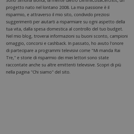
Sono Simona Bondi, la mente dietro DimmiCosaCerchi.it, un
ApplicationGatewayAffinityCORS
diae.emailsp.com
S
progetto nato nel lontano 2008. La mia passione è il
risparmio, e attraverso il mio sito, condivido preziosi
suggerimenti per aiutarti a risparmiare su ogni aspetto della
tua vita, dalla spesa domestica al controllo del tuo budget.
Nel mio blog, troverai informazioni su buoni sconto, campioni
omaggio, concorsi e cashback. In passato, ho avuto l'onore
di partecipare a programmi televisivi come "Mi manda Rai
Tre," e storie di risparmio dei miei lettori sono state
raccontate anche su altre emittenti televisive. Scopri di più
nella pagina "Chi siamo" del sito.
Google Privacy Policy