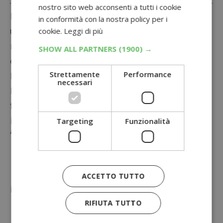
nostro sito web acconsenti a tutti i cookie
Entro 24 ore
dalla registrazione riceveremo
in conformità con la nostra policy per i
una e-mail con un link per confermare la
cookie.
Leggi di più
nostra partecipazione, da cliccare entro 72
SHOW ALL PARTNERS
(1900) →
ore.
Strettamente
Performance
In alternativa, potremo scaricare dal sito il
necessari
Modulo di Rimborso (o richiederlo in
farmacia/parafarmacia) da compilare ed
inviare entro 7 giorni dall’acquisto all’indirizzo:
Targeting
Funzionalità
CASHBACK “Prova Swisse 2 mesi, 1
Mese è rimborsato” c/o ICTLabs S.r.l.
Strada dei Confini n. 60 – 05100 Terni
(TR)
ACCETTO TUTTO
insieme alla seguente documentazione:
RIFIUTA TUTTO
lo scontrino