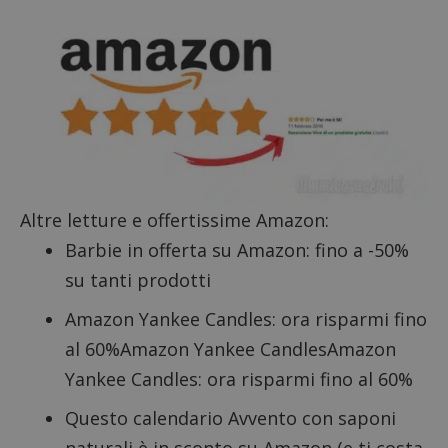
dall'o
del sito
__eoi
.dimmicosacerchi.it
5 mesi 4
Questo
settimane
viene u
per reg
l'impe
dell'ut
l'inter
con il 
contri
miglio
l'espe
dell'ut
analizz
Altre letture e offertissime Amazon:
prestaz
sito.
Barbie in offerta su Amazon: fino a -50%
su tanti prodotti
Amazon Yankee Candles: ora risparmi fino
al 60%Amazon Yankee CandlesAmazon
Yankee Candles: ora risparmi fino al 60%
Questo calendario Avvento con saponi
naturali è in sconto su Amazon (e ti costa