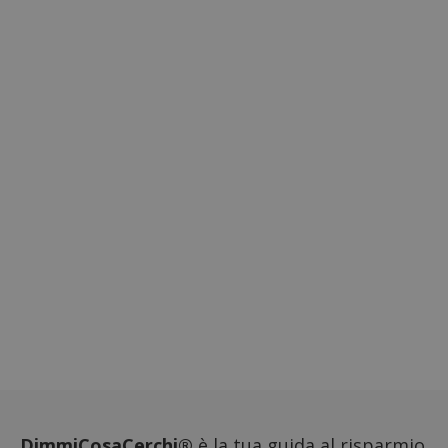
DimmiCosaCerchi®
è la tua guida al risparmio