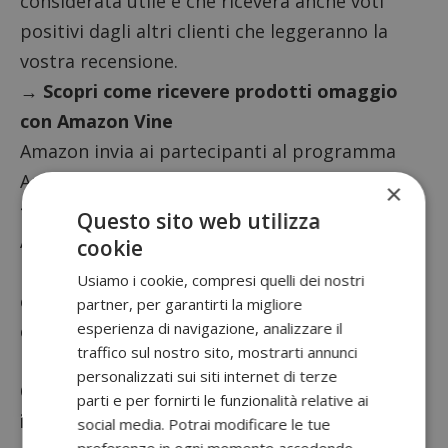
considerata utile e che riceverà anche voti
positivi dagli altri clienti che leggeranno la
vostra recensione.
→ Scopri come ricevere prodotti omaggio
con Amazon Vine
Amazon invia ai partecipanti al programma
Amazon Vine
copie omaggio di prodotti
×
fornite direttamente dal produttore
.
Questo sito web utilizza
Amazon non influenza le opinioni dei
cookie
partecipanti al programma, né modifica o
Usiamo i cookie, compresi quelli dei nostri
cancella le recensioni pubblicate in conformità
partner, per garantirti la migliore
esperienza di navigazione, analizzare il
con le Linee guida per la creazione delle
traffico sul nostro sito, mostrarti annunci
recensioni cliente.
personalizzati sui siti internet di terze
Quante recensioni servono per essere
parti e per fornirti le funzionalità relative ai
invitati?
Il numero esatto di recensioni
social media. Potrai modificare le tue
preferenze in ogni momento accedendo