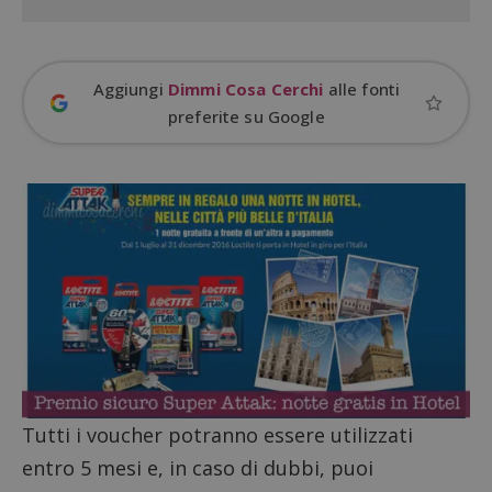
Aggiungi
Dimmi Cosa Cerchi
alle fonti
preferite su Google
Google Privacy Policy
Tutti i voucher potranno essere utilizzati
entro 5 mesi e, in caso di dubbi, puoi
CookieScriptConsent
CookieScript