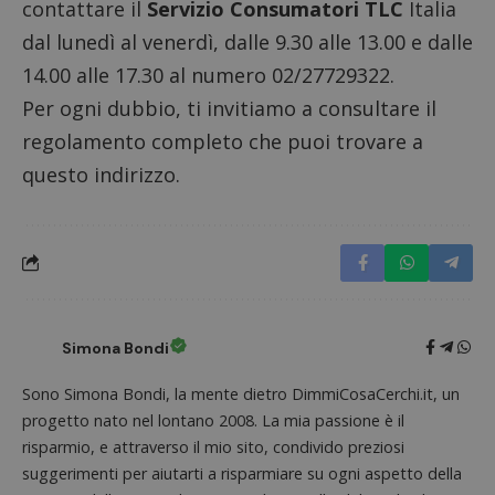
s
www.dimmicosacerchi.it
contattare il
Servizio Consumatori TLC
Italia
dal lunedì al venerdì, dalle 9.30 alle 13.00 e dalle
14.00 alle 17.30 al numero 02/27729322.
Per ogni dubbio, ti invitiamo a consultare il
regolamento completo che puoi trovare a
questo indirizzo.
Simona Bondi
Nome
Provider
/
Dominio
Scadenza
Descri
Sono Simona Bondi, la mente dietro DimmiCosaCerchi.it, un
_pk_id.1.938b
www.dimmicosacerchi.it
1 anno
Questo
Provider
/
Nome
Scadenza
Descrizione
cookie
progetto nato nel lontano 2008. La mia passione è il
Dominio
associa
risparmio, e attraverso il mio sito, condivido preziosi
piatta
test_cookie
14 minuti
Questo
Google LLC
analisi
57
cookie è
suggerimenti per aiutarti a risparmiare su ogni aspetto della
.doubleclick.net
open s
secondi
impostato
Piwik.