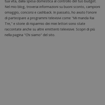
tua vita, dalla spesa domestica al controllo del tuo budget.
da
utilizz
DoubleClick
Nel mio blog, troverai informazioni su buoni sconto, campioni
aiutare
(che è di
proprie
proprietà di
omaggio, concorsi e cashback. In passato, ho avuto l'onore
siti We
Google) per
monito
di partecipare a programmi televisivi come "Mi manda Rai
determinare
compo
se il browser
dei vis
Tre," e storie di risparmio dei miei lettori sono state
del
misura
visitatore
raccontate anche su altre emittenti televisive. Scopri di più
prestaz
del sito web
sito. È
supporta i
nella pagina "Chi siamo" del sito.
di tipo
cookie.
in cui i
_pk_id 
da una
serie 
e lette
ritiene
codice
riferi
il dom
imposta
cookie
_pk_ses.1.938b
www.dimmicosacerchi.it
29 minuti
Questo
58
cookie
secondi
associa
piatta
analisi
open s
Piwik.
utilizz