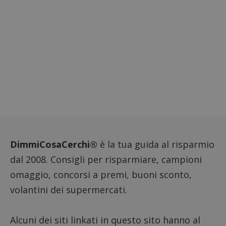
aiutare
proprie
siti We
monito
compo
dei vis
misura
prestaz
sito. È
di tipo
in cui i
_pk_se
seguit
breve s
numeri
lettere
ritiene
codice
riferi
il dom
imposta
DimmiCosaCerchi®
è la tua guida al risparmio
cookie
dal 2008. Consigli per risparmiare, campioni
FCCDCF
.dimmicosacerchi.it
1 anno
Questo
viene u
omaggio, concorsi a premi, buoni sconto,
per l'an
intern
volantini dei supermercati.
dall'o
del sito
__eoi
.dimmicosacerchi.it
5 mesi 4
Questo
Alcuni dei siti linkati in questo sito hanno al
settimane
viene u