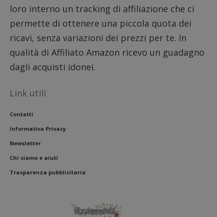
per reg
loro interno un tracking di affiliazione che ci
l'impe
dell'ut
permette di ottenere una piccola quota dei
l'inter
con il 
contri
ricavi, senza variazioni dei prezzi per te. In
miglio
l'espe
qualità di Affiliato Amazon ricevo un guadagno
dell'ut
analizz
dagli acquisti idonei.
prestaz
sito.
Link utili
Contatti
Informativa Privacy
Newsletter
Chi siamo e aiuti
Trasparenza pubblicitaria