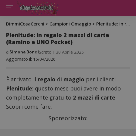
DimmiCosaCerchi
>
Campioni Omaggio
>
Plenitude: in regalo 2 mazzi di carte (Ramino e UNO Pocket)
Plenitude: in regalo 2 mazzi di carte
(Ramino e UNO Pocket)
di
Simona Bondi
Scritto il 30 Aprile 2025
Aggiornato il: 15/04/2026
È arrivato il
regalo
di
maggio
per i clienti
Plenitude
: questo mese puoi avere in modo
completamente gratuito
2 mazzi di carte
.
Scopri come fare.
Sponsorizzato: