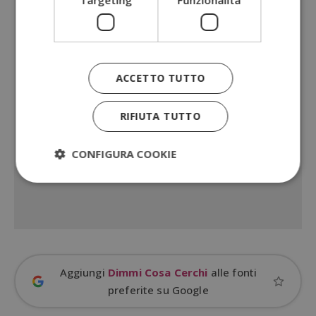
Targeting
Funzionalità
ACCETTO TUTTO
RIFIUTA TUTTO
CONFIGURA COOKIE
Strettamente necessari
Performance
Targeting
Funzionalità
I cookie strettamente necessari consentono le
funzionalità principali del sito web come l'accesso
Aggiungi
Dimmi Cosa Cerchi
alle fonti
dell'utente e la gestione dell'account. Il sito web
preferite su Google
non può essere utilizzato correttamente senza i
cookie strettamente necessari.