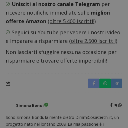
Unisciti al nostro canale Telegram
per
ricevere notifiche immediate sulle
migliori
offerte Amazon
(oltre 5.400 iscritti!)
Seguici su Youtube
per vedere i nostri video
Nome
Provider
/
Dominio
Scadenza
Descri
e imparare a risparmiare
(oltre 2.500 iscritti!)
_pk_id.1.938b
www.dimmicosacerchi.it
1 anno
Questo
Provider
/
Nome
Scadenza
Descrizione
Non lasciarti sfuggire nessuna occasione per
cookie
Dominio
associa
risparmiare e trovare offerte imperdibili!
piatta
test_cookie
14 minuti
Questo
Google LLC
analisi
57
cookie è
.doubleclick.net
open s
secondi
impostato
Piwik.
da
utilizz
DoubleClick
aiutare
(che è di
proprie
proprietà di
siti We
Google) per
monito
determinare
compo
se il browser
dei vis
del
misura
Simona Bondi
visitatore
prestaz
del sito web
sito. È
supporta i
di tipo
Sono Simona Bondi, la mente dietro DimmiCosaCerchi.it, un
cookie.
in cui i
_pk_id 
progetto nato nel lontano 2008. La mia passione è il
da una