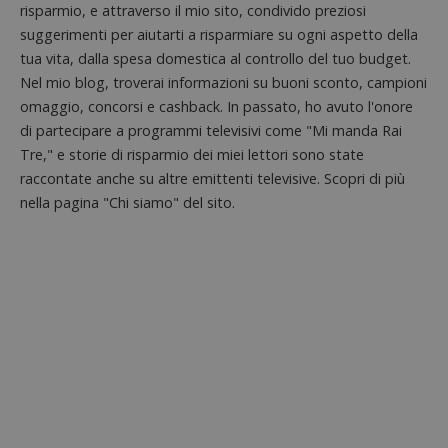
risparmio, e attraverso il mio sito, condivido preziosi
serie 
e lette
suggerimenti per aiutarti a risparmiare su ogni aspetto della
ritiene
codice
tua vita, dalla spesa domestica al controllo del tuo budget.
riferi
Nel mio blog, troverai informazioni su buoni sconto, campioni
il dom
imposta
omaggio, concorsi e cashback. In passato, ho avuto l'onore
cookie
di partecipare a programmi televisivi come "Mi manda Rai
_pk_ses.1.938b
www.dimmicosacerchi.it
29 minuti
Questo
Tre," e storie di risparmio dei miei lettori sono state
58
cookie
secondi
associa
raccontate anche su altre emittenti televisive. Scopri di più
piatta
analisi
nella pagina "Chi siamo" del sito.
open s
Piwik.
utilizz
aiutare
proprie
siti We
monito
compo
dei vis
misura
prestaz
sito. È
di tipo
in cui i
_pk_se
seguit
breve s
numeri