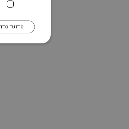
ETTO TUTTO
 e la gestione
n cookie
uando viene
la sua analisi dei
to in combinazione
, al fine di
client siano
per qualsiasi
liorando
uovendo l'utilizzo