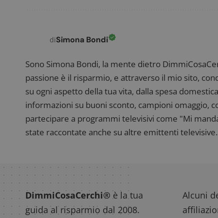
CookieScriptConse
Simona Bondi
di
Sono Simona Bondi, la mente dietro DimmiCosaCerch
passione è il risparmio, e attraverso il mio sito, co
su ogni aspetto della tua vita, dalla spesa domestica
Nome
P
informazioni su buoni sconto, campioni omaggio, con
Prov
Nome
_pk_id.1.938b
w
Domi
partecipare a programmi televisivi come "Mi manda R
test_cookie
Goog
state raccontate anche su altre emittenti televisive. 
.doub
_pk_ses.1.938b
w
DimmiCosaCerchi®
è la tua
Alcuni de
guida al risparmio dal 2008.
affiliazi