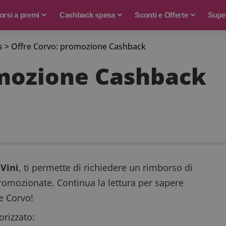
rsi a premi
Cashback spesa
Sconti e Offerte
Supe
s
>
Offre Corvo: promozione Cashback
omozione Cashback
 Vini
, ti permette di richiedere un rimborso di
promozionate. Continua la lettura per sapere
e Corvo!
rizzato: