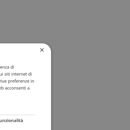
×
ienza di
i siti internet di
e tue preferenze in
eb acconsenti a
unzionalità