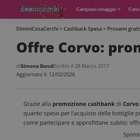
Campioni omaggio
Conco
DimmiCosaCerchi
>
Cashback Spesa
>
Provami grati
Offre Corvo: pr
di
Scritto il 28 Marzo 2017
Simona Bondi
Aggiornato il: 12/02/2026
Grazie alla
promozione
cashbank
di
Corvo
quanto speso per l’acquisto delle bottiglie 
come partecipare e approfittane subito: offr
Sponso