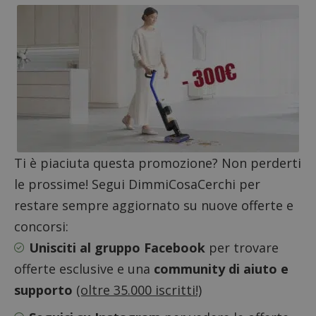
ApplicationGatewayAffinityCORS
diae.emailsp.com
S
Ti è piaciuta questa promozione? Non perderti
le prossime! Segui DimmiCosaCerchi per
restare sempre aggiornato su nuove offerte e
concorsi:
Unisciti al gruppo Facebook
per trovare
offerte esclusive e una
community di aiuto e
supporto
(oltre 35.000 iscritti!)