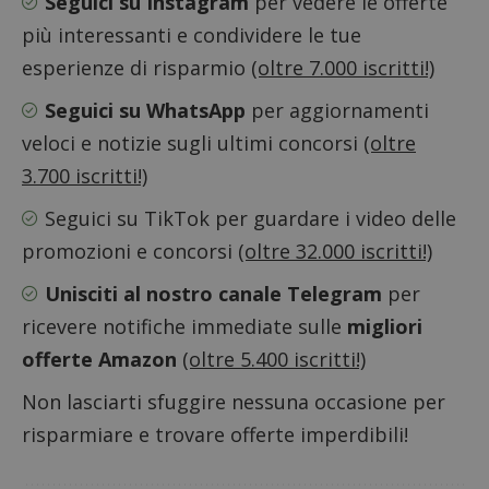
Seguici su Instagram
per vedere le offerte
Google Privacy Policy
più interessanti e condividere le tue
esperienze di risparmio
(oltre 7.000 iscritti!)
Seguici su WhatsApp
per aggiornamenti
CookieScriptConsent
CookieScript
s
www.dimmicosacerchi.it
veloci e notizie sugli ultimi concorsi
(oltre
3.700 iscritti!)
Seguici su TikTok
per guardare i video delle
promozioni e concorsi
(oltre 32.000 iscritti!)
Unisciti al nostro canale Telegram
per
ricevere notifiche immediate sulle
migliori
offerte Amazon
(oltre 5.400 iscritti!)
Non lasciarti sfuggire nessuna occasione per
risparmiare e trovare offerte imperdibili!