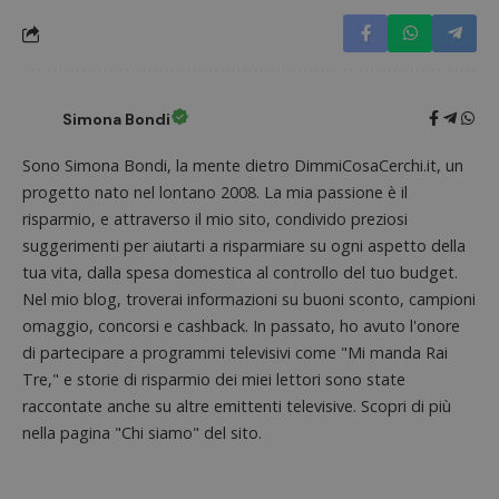
Nome
Provider
/
Dominio
Scadenza
Descri
_pk_id.1.938b
www.dimmicosacerchi.it
1 anno
Questo
Provider
/
Nome
Scadenza
Descrizione
cookie
Dominio
associa
piatta
test_cookie
14 minuti
Questo
Google LLC
analisi
57
cookie è
.doubleclick.net
Simona Bondi
open s
secondi
impostato
Piwik.
da
utilizz
DoubleClick
Sono Simona Bondi, la mente dietro DimmiCosaCerchi.it, un
aiutare
(che è di
proprie
proprietà di
progetto nato nel lontano 2008. La mia passione è il
siti We
Google) per
monito
risparmio, e attraverso il mio sito, condivido preziosi
determinare
compo
se il browser
dei vis
suggerimenti per aiutarti a risparmiare su ogni aspetto della
del
misura
visitatore
tua vita, dalla spesa domestica al controllo del tuo budget.
prestaz
del sito web
sito. È
supporta i
Nel mio blog, troverai informazioni su buoni sconto, campioni
di tipo
cookie.
in cui i
omaggio, concorsi e cashback. In passato, ho avuto l'onore
_pk_id 
di partecipare a programmi televisivi come "Mi manda Rai
da una
serie 
Tre," e storie di risparmio dei miei lettori sono state
e lette
ritiene
raccontate anche su altre emittenti televisive. Scopri di più
codice
riferi
nella pagina "Chi siamo" del sito.
il dom
imposta
cookie