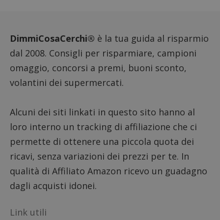
viene u
per l'an
intern
dall'o
del sito
DimmiCosaCerchi®
è la tua guida al risparmio
__eoi
.dimmicosacerchi.it
5 mesi 4
Questo
dal 2008. Consigli per risparmiare, campioni
settimane
viene u
per reg
omaggio, concorsi a premi, buoni sconto,
l'impe
dell'ut
volantini dei supermercati.
l'inter
con il 
contri
miglio
l'espe
Alcuni dei siti linkati in questo sito hanno al
dell'ut
analizz
loro interno un tracking di affiliazione che ci
prestaz
sito.
permette di ottenere una piccola quota dei
ricavi, senza variazioni dei prezzi per te. In
qualità di Affiliato Amazon ricevo un guadagno
dagli acquisti idonei.
Link utili