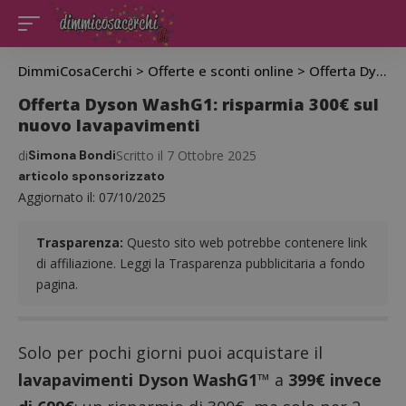
DimmiCosaCerchi
>
Offerte e sconti online
>
Offerta Dyson WashG1: risparmia 300€ sul nuovo lavapavimenti
Offerta Dyson WashG1: risparmia 300€ sul
nuovo lavapavimenti
di
Simona Bondi
Scritto il 7 Ottobre 2025
articolo sponsorizzato
Aggiornato il: 07/10/2025
Trasparenza:
Questo sito web potrebbe contenere link
di affiliazione. Leggi la Trasparenza pubblicitaria a fondo
pagina.
Solo per pochi giorni puoi acquistare il
lavapavimenti Dyson WashG1
™ a
399€ invece