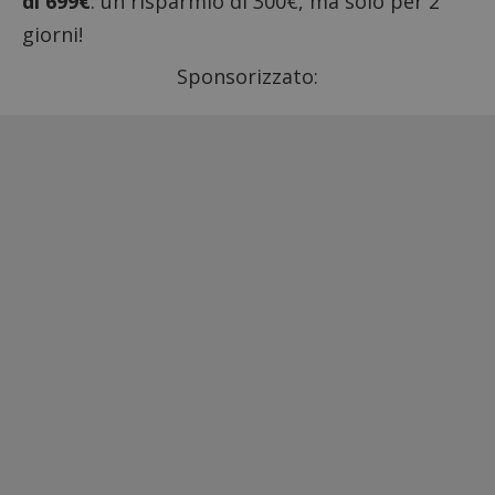
di 699€
: un risparmio di 300€, ma solo per 2
giorni!
Sponsorizzato: