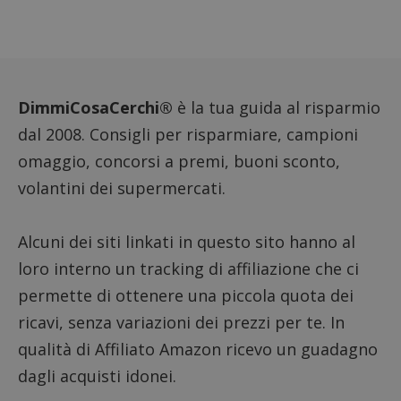
cookie
_pk_ses.1.938b
www.dimmicosacerchi.it
29 minuti
Questo
58
cookie
secondi
associa
piatta
analisi
open s
Piwik.
DimmiCosaCerchi®
è la tua guida al risparmio
utilizz
aiutare
dal 2008. Consigli per risparmiare, campioni
proprie
siti We
omaggio, concorsi a premi, buoni sconto,
monito
compo
volantini dei supermercati.
dei vis
misura
prestaz
sito. È
Alcuni dei siti linkati in questo sito hanno al
di tipo
in cui i
loro interno un tracking di affiliazione che ci
_pk_se
seguit
breve s
permette di ottenere una piccola quota dei
numeri
lettere
ricavi, senza variazioni dei prezzi per te. In
ritiene
codice
qualità di Affiliato Amazon ricevo un guadagno
riferi
il dom
dagli acquisti idonei.
imposta
cookie