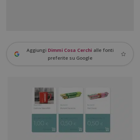
ApplicationGatewayAffinityCORS
diae.emailsp.com
S
Aggiungi
Dimmi Cosa Cerchi
alle fonti
preferite su Google