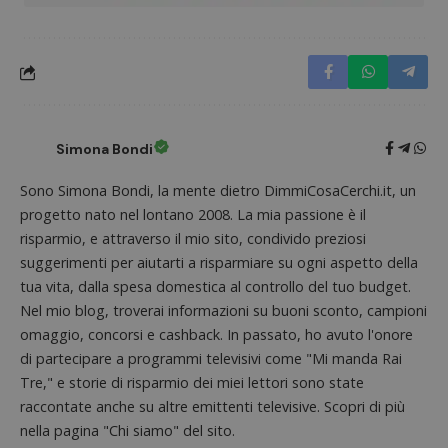
Google Privacy Policy
CookieScriptConsent
CookieScript
s
www.dimmicosacerchi.it
Simona Bondi
Sono Simona Bondi, la mente dietro DimmiCosaCerchi.it, un
progetto nato nel lontano 2008. La mia passione è il
risparmio, e attraverso il mio sito, condivido preziosi
suggerimenti per aiutarti a risparmiare su ogni aspetto della
tua vita, dalla spesa domestica al controllo del tuo budget.
Nel mio blog, troverai informazioni su buoni sconto, campioni
omaggio, concorsi e cashback. In passato, ho avuto l'onore
di partecipare a programmi televisivi come "Mi manda Rai
Tre," e storie di risparmio dei miei lettori sono state
raccontate anche su altre emittenti televisive. Scopri di più
nella pagina "Chi siamo" del sito.