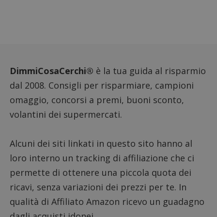
cookie
FCCDCF
.dimmicosacerchi.it
1 anno
Questo
viene u
per l'an
intern
dall'o
del sito
__eoi
.dimmicosacerchi.it
5 mesi 4
Questo
DimmiCosaCerchi®
è la tua guida al risparmio
settimane
viene u
per reg
l'impe
dal 2008. Consigli per risparmiare, campioni
dell'ut
l'inter
omaggio, concorsi a premi, buoni sconto,
con il 
contri
volantini dei supermercati.
miglio
l'espe
dell'ut
analizz
Alcuni dei siti linkati in questo sito hanno al
prestaz
sito.
loro interno un tracking di affiliazione che ci
permette di ottenere una piccola quota dei
ricavi, senza variazioni dei prezzi per te. In
qualità di Affiliato Amazon ricevo un guadagno
dagli acquisti idonei.