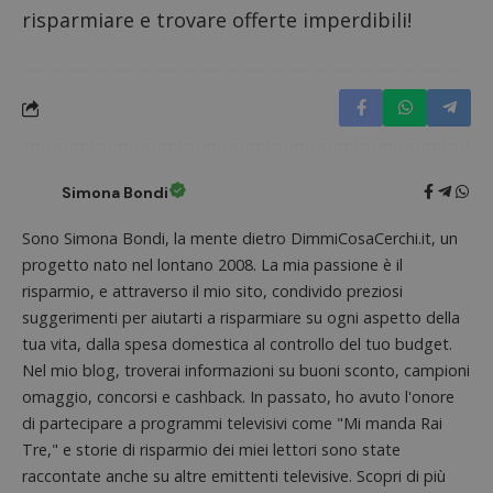
risparmiare e trovare offerte imperdibili!
Nome
Provider
/
Dominio
Scadenza
Descri
_pk_id.1.938b
www.dimmicosacerchi.it
1 anno
Questo
Provider
/
Nome
Scadenza
Descrizione
cookie
Dominio
associa
piatta
test_cookie
14 minuti
Questo
Google LLC
analisi
57
cookie è
.doubleclick.net
open s
secondi
impostato
Piwik.
da
utilizz
Simona Bondi
DoubleClick
aiutare
(che è di
proprie
proprietà di
siti We
Sono Simona Bondi, la mente dietro DimmiCosaCerchi.it, un
Google) per
monito
determinare
compo
progetto nato nel lontano 2008. La mia passione è il
se il browser
dei vis
del
risparmio, e attraverso il mio sito, condivido preziosi
misura
visitatore
prestaz
del sito web
suggerimenti per aiutarti a risparmiare su ogni aspetto della
sito. È
supporta i
di tipo
tua vita, dalla spesa domestica al controllo del tuo budget.
cookie.
in cui i
Nel mio blog, troverai informazioni su buoni sconto, campioni
_pk_id 
da una
omaggio, concorsi e cashback. In passato, ho avuto l'onore
serie 
e lette
di partecipare a programmi televisivi come "Mi manda Rai
ritiene
codice
Tre," e storie di risparmio dei miei lettori sono state
riferi
raccontate anche su altre emittenti televisive. Scopri di più
il dom
imposta