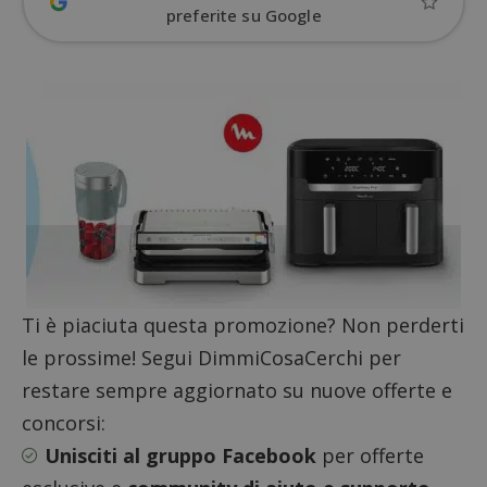
preferite su Google
ApplicationGatewayAffinityCORS
diae.emailsp.com
S
Ti è piaciuta questa promozione? Non perderti
le prossime! Segui DimmiCosaCerchi per
restare sempre aggiornato su nuove offerte e
concorsi:
Unisciti al gruppo Facebook
per offerte