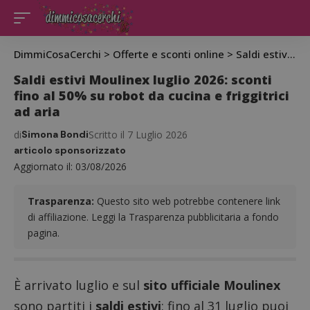
DimmiCosaCerchi
>
Offerte e sconti online
>
Saldi estivi Moulinex luglio 2026: sconti fino al 50% su robot da cucina e friggitrici ad aria
Saldi estivi Moulinex luglio 2026: sconti
fino al 50% su robot da cucina e friggitrici
ad aria
di
Simona Bondi
Scritto il 7 Luglio 2026
articolo sponsorizzato
Aggiornato il: 03/08/2026
Trasparenza:
Questo sito web potrebbe contenere link
di affiliazione. Leggi la Trasparenza pubblicitaria a fondo
pagina.
È arrivato luglio e sul
sito ufficiale Moulinex
sono partiti i
saldi estivi
: fino al 31 luglio puoi