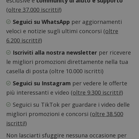
esclusive e
community di aiuto e supporto
(oltre 37.000 iscritti!)
Google Privacy Policy
Seguici su WhatsApp
per aggiornamenti
veloci e notizie sugli ultimi concorsi
(oltre
6.200 iscritti!)
CookieScriptConsent
CookieScript
s
www.dimmicosacerchi.it
Iscriviti alla nostra newsletter
per ricevere
le migliori promozioni direttamente nella tua
casella di posta (oltre 10.000 iscritti)
Seguici su Instagram
per vedere le offerte
più interessanti e video
(oltre 9.300 iscritti!)
Seguici su TikTok
per guardare i video delle
migliori promozioni e concorsi
(oltre 38.500
iscritti!)
Non lasciarti sfuggire nessuna occasione per