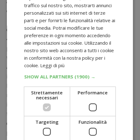
al prezzo di quello con gigaggio inferiore. Ad
traffico sul nostro sito, mostrarti annunci
esempio, il Galaxy S24 256GB è disponibile al
personalizzati sui siti internet di terze
prezzo della versione da 128GB. Ottieni il
parti e per fornirti le funzionalità relative ai
social media. Potrai modificare le tue
doppio della memoria senza costi aggiuntivi!
preferenze in ogni momento accedendo
4. Rate a Tasso Zero:
Fino al 31 gennaio, puoi
alle impostazioni sui cookie. Utilizzando il
pagare il tuo nuovo Galaxy S24 in
20 rate a
nostro sito web acconsenti a tutti i cookie
tasso zero
. Un’opportunità conveniente per
in conformità con la nostra policy per i
cookie.
Leggi di più
avere il dispositivo dei tuoi sogni senza
impattare sul tuo budget.
SHOW ALL PARTNERS
(1900) →
Non perdere l’occasione di possedere il
Strettamente
Performance
nuovissimo Samsung Galaxy S24 con
necessari
intelligenza artificiale.
Clicca qui
per scoprire
tutte le promozioni disponibili su Mediaworld
Targeting
Funzionalità
e assicurati il tuo dispositivo all’avanguardia a
prezzi speciali.