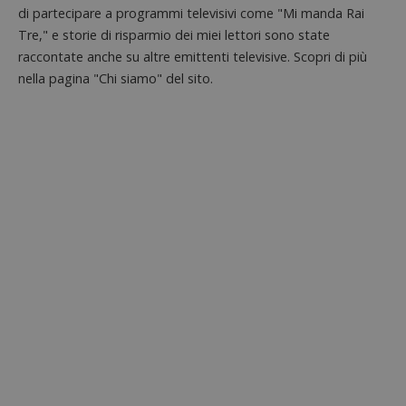
di partecipare a programmi televisivi come "Mi manda Rai
Tre," e storie di risparmio dei miei lettori sono state
raccontate anche su altre emittenti televisive. Scopri di più
nella pagina "Chi siamo" del sito.
ApplicationGatewayAffinityCORS
diae.emailsp.com
S