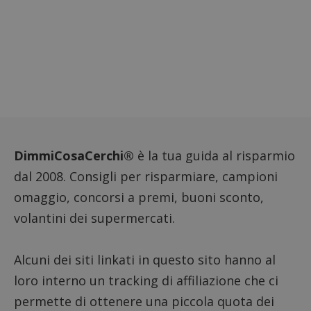
Google Privacy Policy
CookieScriptConsent
CookieScript
s
www.dimmicosacerchi.it
DimmiCosaCerchi®
è la tua guida al risparmio
dal 2008. Consigli per risparmiare, campioni
omaggio, concorsi a premi, buoni sconto,
volantini dei supermercati.
Alcuni dei siti linkati in questo sito hanno al
loro interno un tracking di affiliazione che ci
permette di ottenere una piccola quota dei