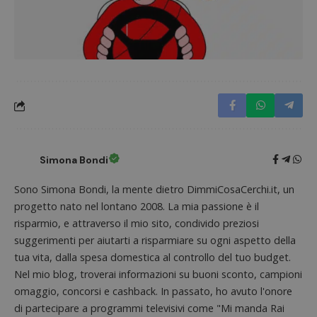
Google Privacy Policy
CookieScriptConsent
CookieScript
s
www.dimmicosacerchi.it
Simona Bondi
Sono Simona Bondi, la mente dietro DimmiCosaCerchi.it, un
progetto nato nel lontano 2008. La mia passione è il
risparmio, e attraverso il mio sito, condivido preziosi
suggerimenti per aiutarti a risparmiare su ogni aspetto della
tua vita, dalla spesa domestica al controllo del tuo budget.
Nel mio blog, troverai informazioni su buoni sconto, campioni
omaggio, concorsi e cashback. In passato, ho avuto l'onore
di partecipare a programmi televisivi come "Mi manda Rai