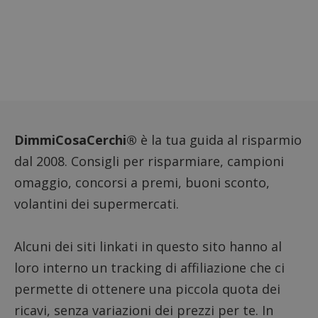
il dom
imposta
cookie
_pk_ses.1.938b
www.dimmicosacerchi.it
29 minuti
Questo
58
cookie
secondi
associa
piatta
analisi
open s
Piwik.
utilizz
aiutare
DimmiCosaCerchi®
è la tua guida al risparmio
proprie
siti We
monito
dal 2008. Consigli per risparmiare, campioni
compo
dei vis
omaggio, concorsi a premi, buoni sconto,
misura
prestaz
volantini dei supermercati.
sito. È
di tipo
in cui i
_pk_se
Alcuni dei siti linkati in questo sito hanno al
seguit
breve s
loro interno un tracking di affiliazione che ci
numeri
lettere
permette di ottenere una piccola quota dei
ritiene
codice
riferi
ricavi, senza variazioni dei prezzi per te. In
il dom