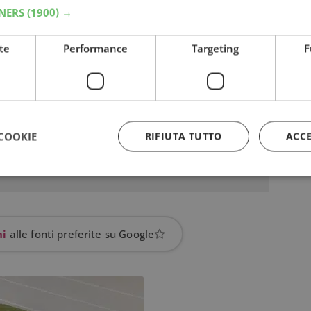
TNERS
(1900) →
te
Performance
Targeting
F
COOKIE
RIFIUTA TUTTO
ACC
Strettamente necessari
Performance
Targeting
Funzionalità
 necessari consentono le funzionalità principali del sito web come l'accesso dell'utente
hi
alle fonti preferite su Google
 web non può essere utilizzato correttamente senza i cookie strettamente necessari.
Provider
/
Dominio
Scadenza
Descrizione
5 mesi 3
Google reCAPTCHA imposta u
Google LLC
settimane
necessario (_GRECAPTCHA) q
www.google.com
eseguito allo scopo di fornire 
rischi.