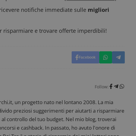
58
open source Piwik. Viene utilizzato per aiutare i 
secondi
Web a monitorare il comportamento dei visitato
ricevere notifiche immediate sulle
migliori
prestazioni del sito. È un cookie di tipo pattern, 
_pk_ses è seguito da una breve serie di numeri e
ritiene sia un codice di riferimento per il domin
cookie.
 risparmiare e trovare offerte imperdibili!
dimmicosacerchi.it
1 anno
Questo cookie viene utilizzato per l'analisi inte
del sito.
dimmicosacerchi.it
5 mesi 4
Questo cookie viene utilizzato per registrare l'
settimane
e l'interazione con il sito web, contribuendo a 
l'esperienza dell'utente e analizzare le prestazion
Facebook
Follow:
i.it, un progetto nato nel lontano 2008. La mia
ndivido preziosi suggerimenti per aiutarti a risparmiare
 al controllo del tuo budget. Nel mio blog, troverai
corsi e cashback. In passato, ho avuto l'onore di