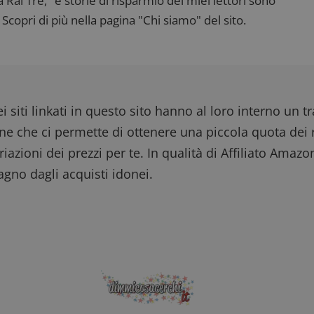
ai Tre," e storie di risparmio dei miei lettori sono
Scopri di più nella pagina "Chi siamo" del sito.
i siti linkati in questo sito hanno al loro interno un t
one che ci permette di ottenere una piccola quota dei r
iazioni dei prezzi per te. In qualità di Affiliato Amazo
gno dagli acquisti idonei.