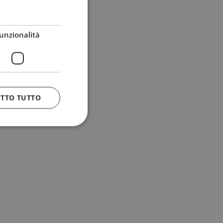
unzionalità
ETTO TUTTO
 e la gestione
n cookie
uando viene
la sua analisi dei