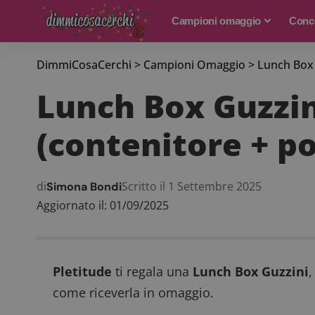
Campioni omaggio
Conco
DimmiCosaCerchi
>
Campioni Omaggio
>
Lunch Box 
Lunch Box Guzzin
(contenitore + p
di
Scritto il 1 Settembre 2025
Simona Bondi
Aggiornato il: 01/09/2025
Pletitude
ti regala una
Lunch Box Guzzini
come riceverla in omaggio.