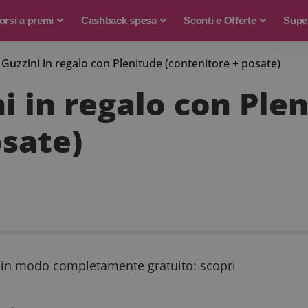
rsi a premi
Cashback spesa
Sconti e Offerte
Supe
Guzzini in regalo con Plenitude (contenitore + posate)
i in regalo con Ple
osate)
, in modo completamente gratuito: scopri