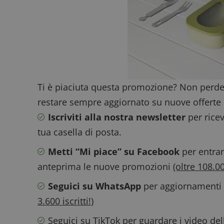
ApplicationGatewa
CookieScriptConse
Ti è piaciuta questa promozione? Non perde
restare sempre aggiornato su nuove offerte 
Iscriviti alla nostra newsletter
per ricev
tua casella di posta.
Metti “Mi piace” su Facebook
per entrar
Nome
P
Prov
Nome
anteprima le nuove promozioni
(oltre 108.000
_pk_id.1.938b
w
Domi
test_cookie
Goog
Seguici su WhatsApp
per aggiornamenti v
.doub
3.600 iscritti!)
Seguici su TikTok
per guardare i video de
_pk_ses.1.938b
w