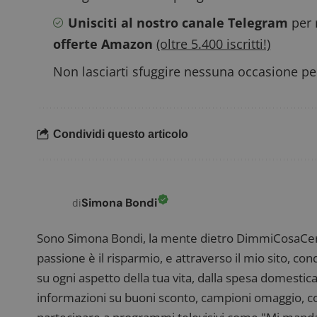
Unisciti al nostro canale Telegram
per 
offerte Amazon
(oltre 5.400 iscritti!)
Non lasciarti sfuggire nessuna occasione per
FCCDCF
.
__eoi
.
Condividi questo articolo
Simona Bondi
di
Sono Simona Bondi, la mente dietro DimmiCosaCerch
passione è il risparmio, e attraverso il mio sito, co
su ogni aspetto della tua vita, dalla spesa domestica
informazioni su buoni sconto, campioni omaggio, con