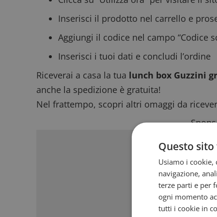
Inserisci il prodotto nel carrello e pro
Aggiungi il codice nel campo “Codice sc
Inserisci i tuoi dati e concludi l’ordine
Riceverai a casa la tua
lunch box Guzzini gr
anche la spedizione è gratuita!
Nel frattempo, scopri altri
omaggi da ricever
Sponso
Questo sito 
Usiamo i cookie, c
navigazione, anali
terze parti e per 
ogni momento acce
tutti i cookie in 