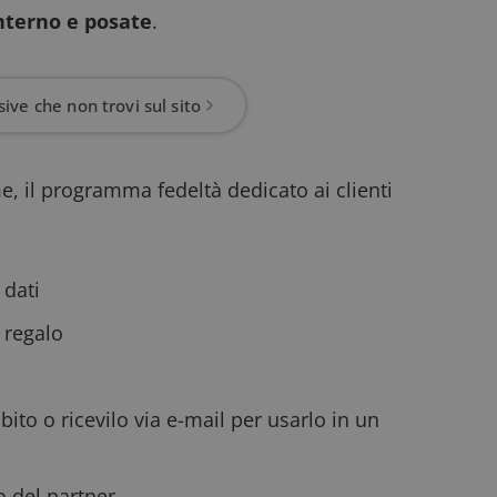
nterno e posate
.
ive che non trovi sul sito
me
, il programma fedeltà dedicato ai clienti
 dati
 regalo
bito o ricevilo via e-mail per usarlo in un
to del partner