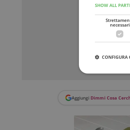
SHOW ALL PAR
Strettamen
necessari
CONFIGURA 
I cookie strettamente
Aggiungi
Dimmi Cosa Cerc
dell'account. Il sito
Nome
_GRECAPTCHA