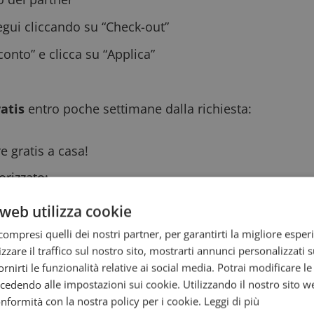
segui cliccando su “Check-out”
onto” e clicca su “Applica”
atis
entro poche settimane dalla richiesta:
e gratis a casa
!
rizzato:
web utilizza cookie
ompresi quelli dei nostri partner, per garantirti la migliore esper
zzare il traffico sul nostro sito, mostrarti annunci personalizzati su
fornirti le funzionalità relative ai social media. Potrai modificare l
dendo alle impostazioni sui cookie. Utilizzando il nostro sito w
conformità con la nostra policy per i cookie.
Leggi di più