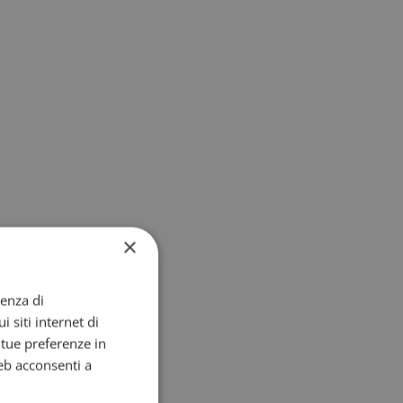
×
ienza di
i siti internet di
e tue preferenze in
eb acconsenti a