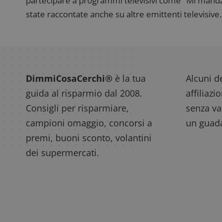
partecipare a programmi televisivi come "Mi manda R
state raccontate anche su altre emittenti televisive. 
DimmiCosaCerchi®
è la tua
Alcuni de
guida al risparmio dal 2008.
affiliazi
Consigli per risparmiare,
senza var
campioni omaggio, concorsi a
un guada
premi, buoni sconto, volantini
dei supermercati.