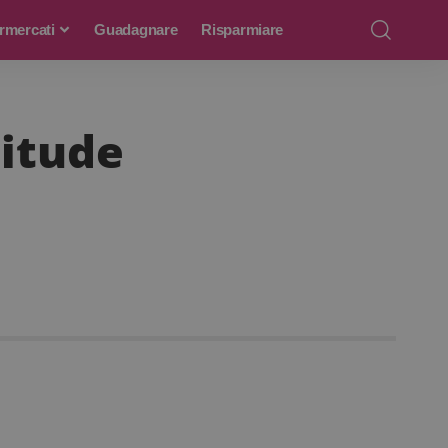
rmercati
Guadagnare
Risparmiare
nitude