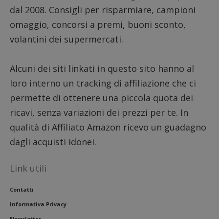
_pk_se
dal 2008. Consigli per risparmiare, campioni
seguit
breve s
omaggio, concorsi a premi, buoni sconto,
numeri
lettere
volantini dei supermercati.
ritiene
codice
riferi
il dom
imposta
Alcuni dei siti linkati in questo sito hanno al
cookie
loro interno un tracking di affiliazione che ci
FCCDCF
.dimmicosacerchi.it
1 anno
Questo
viene u
permette di ottenere una piccola quota dei
per l'an
intern
ricavi, senza variazioni dei prezzi per te. In
dall'o
del sito
qualità di Affiliato Amazon ricevo un guadagno
__eoi
.dimmicosacerchi.it
5 mesi 4
Questo
dagli acquisti idonei.
settimane
viene u
per reg
l'impe
dell'ut
Link utili
l'inter
con il 
contri
miglio
Contatti
l'espe
dell'ut
Informativa Privacy
analizz
prestaz
Newsletter