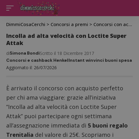
DimmiCosaCerchi
>
Concorsi a premi
>
Concorsi con acquisto
Incolla ad alta velocità con Loctite Super
Attak
di
Simona Bondi
Scritto il 18 Dicembre 2017
Concorsi e cashback Henkel
Instant win
vinci buoni spesa
Aggiornato il: 26/07/2026
È arrivato il concorso con acquisto perfetto
per chi ama viaggiare: grazie all’iniziativa
“Incolla ad alta velocità con Loctite Super
Attak” puoi partecipare ogni settimana
all’assegnazione immediata di
5 buoni regalo
Trenitalia
del valore di 25€. Scopriamo i