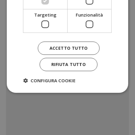
Targeting
Funzionalità
ACCETTO TUTTO
RIFIUTA TUTTO
CONFIGURA COOKIE
Strettamente necessari
Performance
Targeting
Funzionalità
I cookie strettamente necessari consentono le
funzionalità principali del sito web come l'accesso
dell'utente e la gestione dell'account. Il sito web