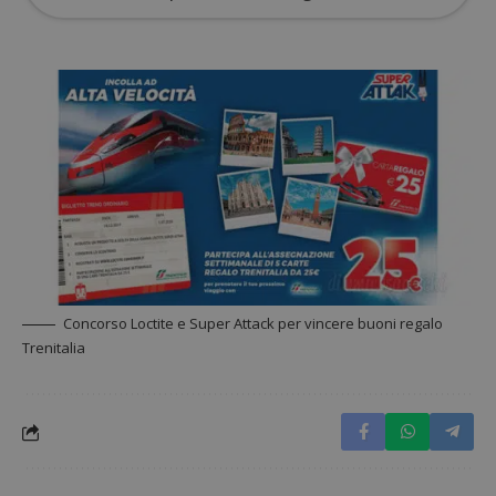
Google Privacy Policy
CookieScriptConsent
CookieScript
Concorso Loctite e Super Attack per vincere buoni regalo
s
www.dimmicosacerchi.it
Trenitalia