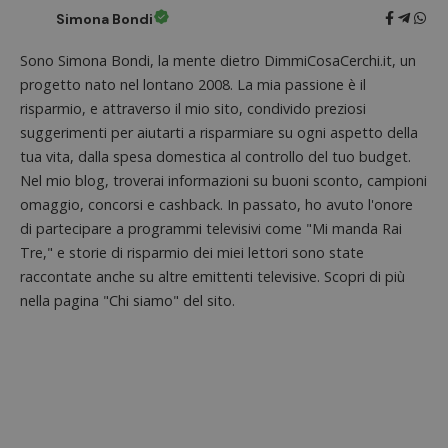
Simona Bondi
Sono Simona Bondi, la mente dietro DimmiCosaCerchi.it, un
progetto nato nel lontano 2008. La mia passione è il
risparmio, e attraverso il mio sito, condivido preziosi
suggerimenti per aiutarti a risparmiare su ogni aspetto della
tua vita, dalla spesa domestica al controllo del tuo budget.
Nel mio blog, troverai informazioni su buoni sconto, campioni
Nome
Provider
/
Dominio
Scadenza
Descri
omaggio, concorsi e cashback. In passato, ho avuto l'onore
_pk_id.1.938b
www.dimmicosacerchi.it
1 anno
Questo
Provider
/
Nome
Scadenza
Descrizione
di partecipare a programmi televisivi come "Mi manda Rai
cookie
Dominio
associa
Tre," e storie di risparmio dei miei lettori sono state
piatta
test_cookie
14 minuti
Questo
Google LLC
analisi
raccontate anche su altre emittenti televisive. Scopri di più
57
cookie è
.doubleclick.net
open s
secondi
impostato
nella pagina "Chi siamo" del sito.
Piwik.
da
utilizz
DoubleClick
aiutare
(che è di
proprie
proprietà di
siti We
Google) per
monito
determinare
compo
se il browser
dei vis
del
misura
visitatore
prestaz
del sito web
sito. È
supporta i