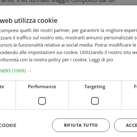
emente, il kit formato viaggio composto dal un
web utilizza cookie
ompresi quelli dei nostri partner, per garantirti la migliore esper
ive che non trovi sul sito
zzare il traffico sul nostro sito, mostrarti annunci personalizzati su
fornirti le funzionalità relative ai social media. Potrai modificare l
dendo alle impostazioni sui cookie. Utilizzando il nostro sito w
ml
conformità con la nostra policy per i cookie.
Leggi di più
0 ml
TNERS
(1900) →
ro
prezzo della rivista escluso.
te
Performance
Targeting
F
e nelle edicole
y che vi aspetta nelle riviste. Dal vostro
anche questi allegati da non perdere:
edicola dal 27 febbraio a 3,90€
COOKIE
RIFIUTA TUTTO
ACC
nce in allegato a 3,90€!