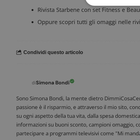
Rivista Starbene con set Fitness e Beau
Oppure scopri
tutti gli omaggi nelle riv
I cookie strettamente
dell'account. Il sito
Nome
Condividi questo articolo
_GRECAPTCHA
ApplicationGatewa
Simona Bondi
di
Sono Simona Bondi, la mente dietro DimmiCosaCerch
passione è il risparmio, e attraverso il mio sito, co
su ogni aspetto della tua vita, dalla spesa domestica
CookieScriptConse
informazioni su buoni sconto, campioni omaggio, con
partecipare a programmi televisivi come "Mi manda R