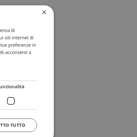
×
ienza di
i siti internet di
e tue preferenze in
eb acconsenti a
unzionalità
ETTO TUTTO