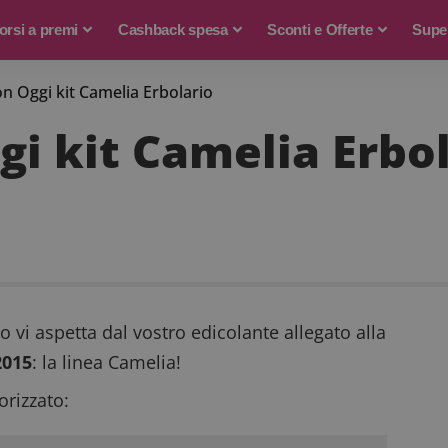
rsi a premi
Cashback spesa
Sconti e Offerte
Supe
on Oggi kit Camelia Erbolario
gi kit Camelia Erbo
 vi aspetta dal vostro edicolante allegato alla
2015
: la linea Camelia!
rizzato: