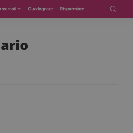
rmercati
Guadagnare
Risparmiare
lario