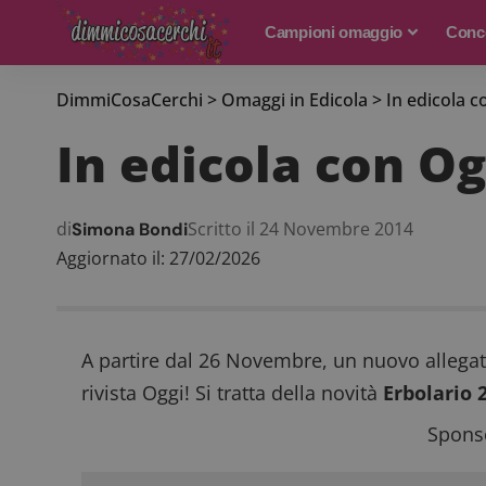
Campioni omaggio
Conco
DimmiCosaCerchi
>
Omaggi in Edicola
>
In edicola c
In edicola con Og
di
Scritto il 24 Novembre 2014
Simona Bondi
Aggiornato il: 27/02/2026
A partire dal 26 Novembre, un nuovo allegato
rivista Oggi! Si tratta della novità
Erbolario 
Sponso